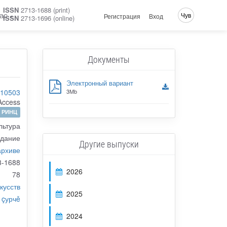
ISSN
2713-1688 (print)
ас
Чув
Регистрация
Вход
ISSN
2713-1696 (online)
Документы
Электронный вариант
-10503
3Mb
Access
РИНЦ
льтура
здание
Другие выпуски
архиве
3-1688
2026
78
кусств
2025
 çурчě
2024