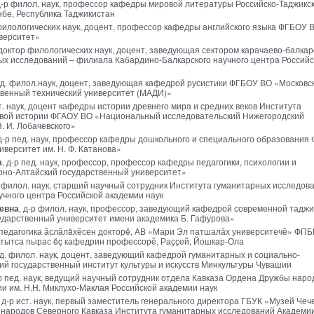
д-р филол. наук, профессор кафедры мировой литературы Российско-Таджикск
нбе, Республика Таджикистан
 филологических наук, доцент, профессор кафедры английского языка ФГБОУ 
верситет»
 доктор филологических наук, доцент, заведующая сектором карачаево-балкар
х исследований – филиала Кабардино-Балкарского научного центра Российс
нд. филол.наук, доцент, заведующая кафедрой русистики ФГБОУ ВО «Московс
венный технический университет (МАДИ)»
ст. наук, доцент кафедры истории древнего мира и средних веков Института
вой истории ФГАОУ ВО «Национальный исследовательский Нижегородский
. И. Лобачевского»
 д-р пед. наук, профессор кафедры дошкольного и специального образования
верситет им. Н. Ф. Катанова»
а
, д-р пед. наук, профессор, профессор кафедры педагогики, психологии и
но-Алтайский государственный университет»
р филол. наук, старший научный сотрудник Института гуманитарных исследов
чного центра Российской академии наук
евна
, д-р филол. наук, профессор, заведующий кафедрой современной таджи
ударственный университет имени академика Б. Гафурова»
 педагогика ӑслӑлăхӗсен докторĕ, АВ «Мари Эл патшалӑх университечӗ» ФП
 тытса пырас ĕç кафедрин профессорӗ, Раҫҫей, Йошкар-Ола
нд. филол. наук, доцент, заведующий кафедрой гуманитарных и социально-
ий государственный институт культуры и искусств Минкультуры Чувашии
-р пед. наук, ведущий научный сотрудник отдела Кавказа Ордена Дружбы наро
и им. Н.Н. Миклухо-Маклая Российской академии наук
, д-р ист. наук, первый заместитель генерального директора ГБУК «Музей Чеч
и народов Северного Кавказа Института гуманитарных исследований Академии