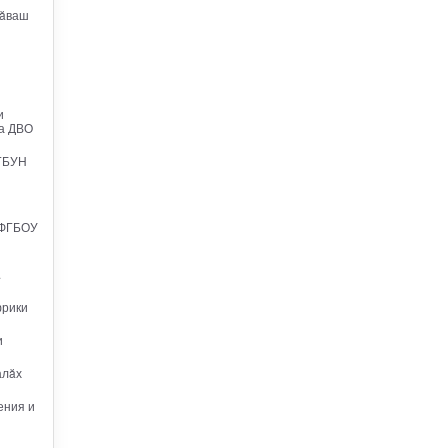
чăваш
и
ка ДВО
ФГБУН
и ФГБОУ
.
фрики
и
алăх
ения и