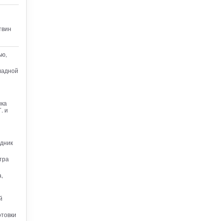
твин
ью,
ладной
ика
. и
удник
тра
,
й
отовки