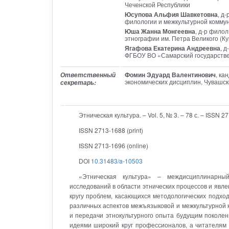
Чеченской Республики
Юсупова Альфия Шавкетовна
, д
филологии и межкультурной комму
Юша Жанна Монгеевна
, д-р фило
этнографии им. Петра Великого (К
Ягафова Екатерина Андреевна
, 
ФГБОУ ВО «Самарский государстве
Фомин Эдуард Валентинович
, ка
Ответственный
экономических дисциплин, Чувашск
секретарь:
Этническая культура. – Vol. 5, № 3. – 78 с. – ISSN 
ISSN 2713-1688 (print)
ISSN 2713-1696 (online)
DOI
10.31483/a-10503
«Этническая культура» – междисциплинарный
исследований в области этнических процессов и явле
кругу проблем, касающихся методологических подход
различных аспектов межъязыковой и межкультурной 
и передачи этнокультурного опыта будущим поколен
идеями широкий круг профессионалов, а читателям 