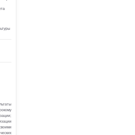
ута
льтуры
льтаты
ирокому
зации;
изации
своими
ческих