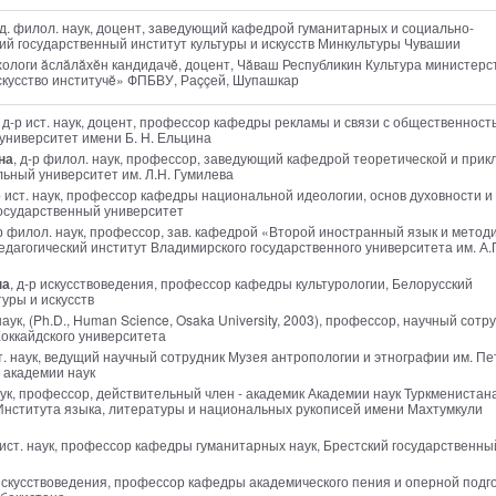
нд. филол. наук, доцент, заведующий кафедрой гуманитарных и социально-
ий государственный институт культуры и искусств Минкультуры Чувашии
ихологи ăслăлăхĕн кандидачĕ, доцент, Чăваш Республикин Культура министерс
скусство институчĕ» ФПБВУ, Раççей, Шупашкар
, д-р ист. наук, доцент, профессор кафедры рекламы и связи с общественност
университет имени Б. Н. Ельцина
на
, д-р филол. наук, профессор, заведующий кафедрой теоретической и прик
ьный университет им. Л.Н. Гумилева
-р ист. наук, профессор кафедры национальной идеологии, основ духовности и
государственный университет
-р филол. наук, профессор, зав. кафедрой «Второй иностранный язык и метод
агогический институт Владимирского государственного университета им. А.Г
на
, д-р искусствоведения, профессор кафедры культурологии, Белорусский
уры и искусств
наук, (Ph.D., Human Science, Osaka University, 2003), профессор, научный сотр
оккайдского университета
ст. наук, ведущий научный сотрудник Музея антропологии и этнографии им. Пе
 академии наук
аук, профессор, действительный член - академик Академии наук Туркменистана
Института языка, литературы и национальных рукописей имени Махтумкули
р ист. наук, профессор кафедры гуманитарных наук, Брестский государственны
 искусствоведения, профессор кафедры академического пения и оперной подг