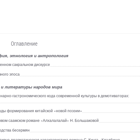
Оглавление
ия, этнология и антропология
енном сакральном дискурсе
чного эпоса
 и литературы народов мира
нарно-гастрономического кода современной культуры в демотиваторах:
годы формирования китайской «новой поэзии»
рвом саамском романе «Алхалалалай» Н. Большаковой
одства бесермян
тивно-прагматическая характеристика романа С. Кинга «Кладбище