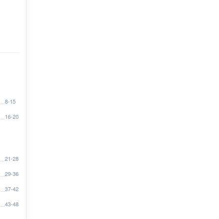
8-15
16-20
21-28
29-36
37-42
43-48