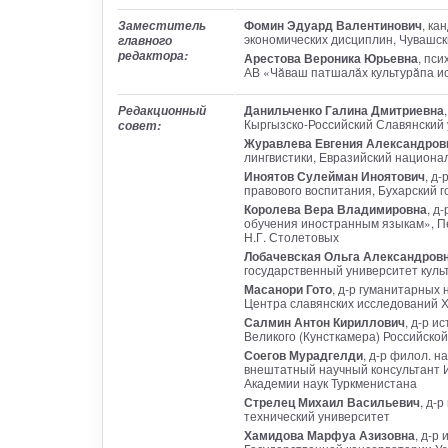
Фомин Эдуард Валентинович
, ка
Заместитель
экономических дисциплин, Чувашск
главного
редактора:
Арестова Вероника Юрьевна
, пс
АВ «Чăваш патшалăх культурăпа и
Данильченко Галина Дмитриевна
Редакционный
Кыргызско-Российский Славянский 
совет:
Журавлева Евгения Александров
лингвистики, Евразийский национал
Иноятов Сулейман Иноятович
, д
правового воспитания, Бухарский 
Королева Вера Владимировна
, д
обучения иностранным языкам», Пед
Н.Г. Столетовых
Лобачевская Ольга Александров
государственный университет культ
Масанори Гото
, д-р гуманитарных 
Центра славянских исследований Х
Салмин Антон Кириллович
, д-р и
Великого (Кунсткамера) Российской
Соегов Мурадгелди
, д-р филол. н
внештатный научный консультант 
Академии наук Туркменистана
Стрелец Михаил Васильевич
, д-
технический университет
Хамидова Марфуа Азизовна
, д-р