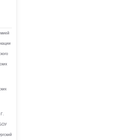
емией
икации
ского
ских
ских
Г.
ГБОУ
ургский