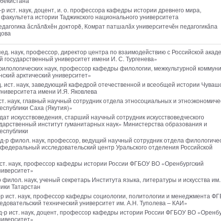
збекистана
д-р ист. наук, доцент, и. о. профессора кафедры истории древнего мира,
н факультета истории Таджикского национального университета
педагогика ӑслӑлăхӗн докторĕ, Комрат патшалӑх университечӗн педагогикӑпа
дова
 пед. наук, профессор, директор центра по взаимодействию с Российской акад
государственный университет имени И. С. Тургенева»
 филологических наук, профессор кафедры филологии, межкультурной коммун
ский арктический университет»
нд. ист. наук, заведующий кафедрой отечественной и всеобщей истории Чуваш
университета имени И.Я. Яковлева
ист. наук, главный научный сотрудник отдела этносоциальных и этноэкономиче
еспублики Саха (Якутия)»
идат искусствоведения, старший научный сотрудник искусствоведческого
дарственный институт гуманитарных наук» Министерства образования и
еспублики
 д-р филол. наук, профессор, ведущий научный сотрудник отдела филологиче
федеральный исследовательский центр Уральского отделения Российской
 ист. наук, профессор кафедры истории России ФГБОУ ВО «Оренбургский
ниверситет»
-р филол. наук, ученый секретарь Института языка, литературы и искусства им. 
ики Татарстан
д-р ист. наук, профессор кафедры социологии, политологии и менеджмента Ф
довательский технический университет им. А.Н. Туполева – КАИ»
 д-р ист. наук, доцент, профессор кафедры истории России ФГБОУ ВО «Оренб
ниверситет»