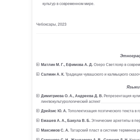
культур в современном мире.
Чебоксары
, 2023
Этнограф
Матлин М. Г., Ефимова А. Д.
Озеро Светлояр в соврем
Салмин А. К.
Традиции чувашского и калмыцкого сказо
Языки
Димитриева О. А., Андреева Д. В.
Репрезентация кули
лингвокультурологический аспект
Дрейзис Ю. А.
Тополектизация поэтического текста в 
Емашев А. А., Бакула В. Б.
Этнические архетипы в пе
Максимов С. А.
Татарский пласт в системе терминов р
Семенова С. Н., Жандарова А. В., Секунов Д. Н.
Когни