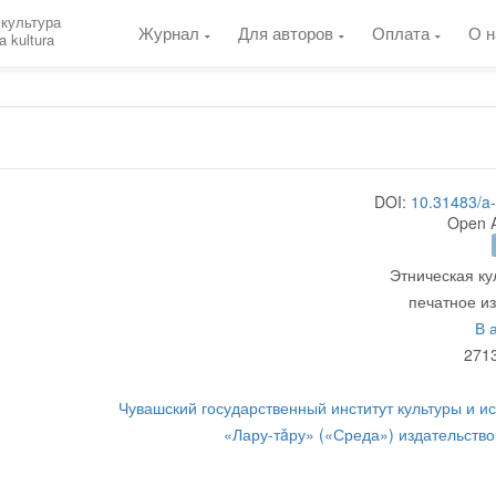
 культура
Журнал
Для авторов
Оплата
О н
a kultura
DOI:
10.31483/a
Open 
Этническая ку
печатное и
В 
271
Чувашский государственный институт культуры и ис
«Лару-тăру» («Среда») издательство