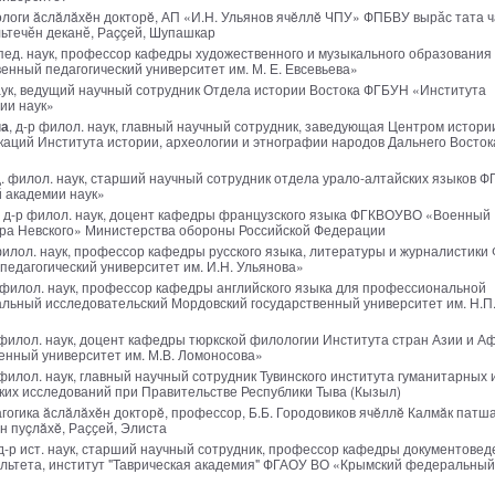
ологи ăслăлăхĕн докторĕ, АП «И.Н. Ульянов ячĕллĕ ЧПУ» ФПБВУ вырӑс тата 
ьтечӗн деканӗ, Раççей, Шупашкар
р пед. наук, профессор кафедры художественного и музыкального образования
нный педагогический университет им. М. Е. Евсевьева»
 наук, ведущий научный сотрудник Отдела истории Востока ФГБУН «Института
ии наук»
на
, д-р филол. наук, главный научный сотрудник, заведующая Центром истори
каций Института истории, археологии и этнографии народов Дальнего Восто
д. филол. наук, старший научный сотрудник отдела урало-алтайских языков 
 академии наук»
, д-р филол. наук, доцент кафедры французского языка ФГКВОУВО «Военный
дра Невского» Министерства обороны Российской Федерации
 филол. наук, профессор кафедры русского языка, литературы и журналистик
педагогический университет им. И.Н. Ульянова»
р филол. наук, профессор кафедры английского языка для профессиональной
ьный исследовательский Мордовский государственный университет им. Н.П
р филол. наук, доцент кафедры тюркской филологии Института стран Азии и А
енный университет им. М.В. Ломоносова»
 филол. наук, главный научный сотрудник Тувинского института гуманитарных 
их исследований при Правительстве Республики Тыва (Кызыл)
агогика ăслăлăхĕн докторĕ, профессор, Б.Б. Городовиков ячĕллĕ Калмăк патш
н пуçлăхĕ, Раҫҫей, Элиста
 д-р ист. наук, старший научный сотрудник, профессор кафедры документовед
ультета, институт "Таврическая академия" ФГАОУ ВО «Крымский федеральный