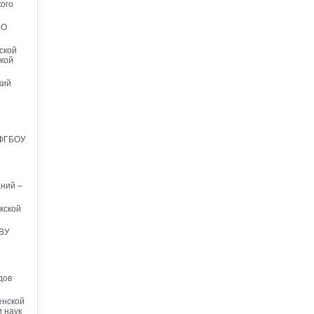
ого
ВО
ской
кой
кий
 ФГБОУ
аний –
кской
БВУ
дов
енской
 наук