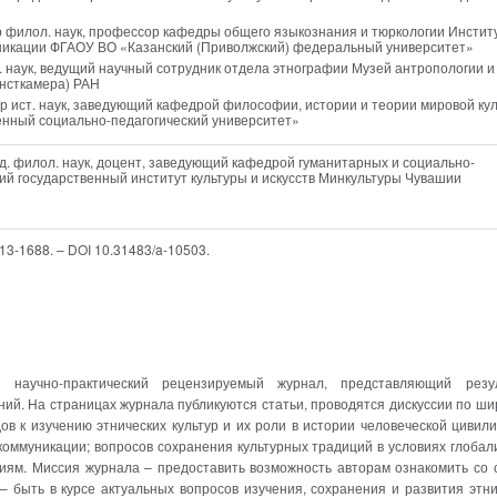
-р филол. наук, профессор кафедры общего языкознания и тюркологии Инстит
никации ФГАОУ ВО «Казанский (Приволжский) федеральный университет»
л. наук, ведущий научный сотрудник отдела этнографии Музей антропологии и
унсткамера) РАН
д-р ист. наук, заведующий кафедрой философии, истории и теории мировой ку
нный социально-педагогический университет»
нд. филол. наук, доцент, заведующий кафедрой гуманитарных и социально-
ий государственный институт культуры и искусств Минкультуры Чувашии
2713-1688. – DOI 10.31483/a-10503.
 научно-практический рецензируемый журнал, представляющий резу
ний. На страницах журнала публикуются статьи, проводятся дискуссии по ш
ов к изучению этнических культур и их роли в истории человеческой цивили
коммуникации; вопросов сохранения культурных традиций в условиях глобал
иям. Миссия журнала – предоставить возможность авторам ознакомить со 
– быть в курсе актуальных вопросов изучения, сохранения и развития этни