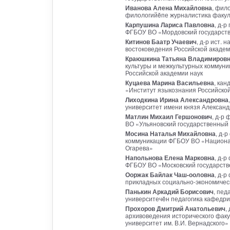
Иванова Алена Михайловна
, фил
филологийĕпе журналистика факул
Карпушина Лариса Павловна
, д-
ФГБОУ ВО «Мордовский государстве
Китинов Баатр Учаевич
, д-р ист.
востоковедения Российской академ
Краюшкина Татьяна Владимиров
культуры и межкультурных коммуни
Российской академии наук
Куцаева Марина Васильевна
, кан
«Институт языкознания Российской
Лиходкина Ирина Александровна
университет имени князя Алексан
Матлин Михаил Гершонович
, д-р
ВО «Ульяновский государственный 
Мосина Наталья Михайловна
, д-
коммуникации ФГБОУ ВО «Национал
Огарева»
Напольнова Елена Марковна
, д-
ФГБОУ ВО «Московский государств
Ооржак Байлак Чаш-ооловна
, д-р
прикладных социально-экономическ
Панькин Аркадий Борисович
, пед
университечĕн педагогика кафедри
Прохоров Дмитрий Анатольевич
,
архивоведения исторического фак
университет им. В.И. Вернадского»