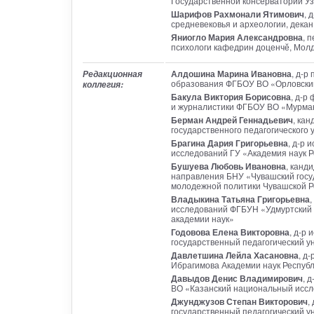
Государственной консерватории У
Шарифов Рахмонали Ятимович
, 
средневековья и археологии, дека
Яниогло Мария Александровна
, 
психологи кафедрин доценчӗ, Мол
Алдошина Марина Ивановна
, д-р
Редакционная
образования ФГБОУ ВО «Орловский 
коллегия:
Бакула Виктория Борисовна
, д-р
и журналистики ФГБОУ ВО «Мурман
Берман Андрей Геннадьевич
, ка
государственного педагогического 
Брагина Дария Григорьевна
, д-р 
исследований ГУ «Академия наук Р
Бушуева Любовь Ивановна
, канд
направления БНУ «Чувашский госу
молодежной политики Чувашской Р
Владыкина Татьяна Григорьевна
,
исследований ФГБУН «Удмуртский 
академии наук»
Годовова Елена Викторовна
, д-р
государственный педагогический у
Давлетшина Лейла Хасановна
, д
Ибрагимова Академии наук Республ
Давыдов Денис Владимирович
, 
ВО «Казанский национальный иссле
Джунджузов Степан Викторович
,
государственный педагогический у