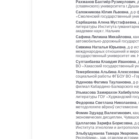
Рахманов Бахтиёр Рузикулович
, 
(славянского) университета г.Душа
Сапожникова Юлия Львовна
, д-р
«Смоленский государственный уни
Сарбашева Алена Мустафаевна
,
литературы Института гуманитарны
академии наук г. Нальчик
Сафина Лилиана Михайловна
, ка
автомобильно-дорожный государст
Сивкина Наталья Юрьевна
, д-р и
международных отношений и миро
государственный университет им. Н
Султанбаева Клавдия Ивановна
,
ВО «Хакасский государственный уни
Темербекова Альбина Алексеевн
социальной работы ФГБОУ ВО «Гор
Узденова Фатима Таулановна
, д-
филиал Кабардино-Балкарского нау
Ульмасова Замирахон Хабибулло
литературы ГОУ «Худжандский гос
Федорова Светлана Николаевна
,
методологипе вӗренӳ системисене
Фомин Эдуард Валентинович
, ка
экономических дисциплин, Чувашск
Цаллагова Зарифа Борисовна
, д
Института этнологии и антропологи
Эльбуздукаева Тамара Умаровна
Республики», зав. отделом истори