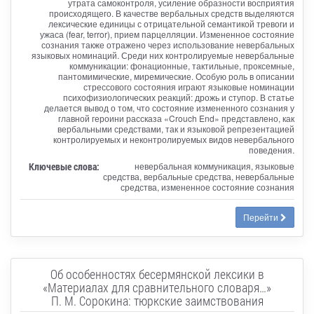
утрата самоконтроля, усиление образности восприятия
происходящего. В качестве вербальных средств выделяются
лексические единицы с отрицательной семантикой тревоги и
ужаса (fear, terror), прием парцелляции. Измененное состояние
сознания также отражено через использование невербальных
языковых номинаций. Среди них контролируемые невербальные
коммуникации: фонационные, тактильные, проксемные,
пантомимические, миремические. Особую роль в описании
стрессового состояния играют языковые номинации
психофизиологических реакций: дрожь и ступор. В статье
делается вывод о том, что состояние измененного сознания у
главной героини рассказа «Crouch End» представлено, как
вербальными средствами, так и языковой репрезентацией
контролируемых и неконтролируемых видов невербального
поведения.
Ключевые слова:
невербальная коммуникация, языковые
средства, вербальные средства, невербальные
средства, измененное состояние сознания
Перейти
Об особенностях бесермянской лексики в
«Материалах для сравнительного словаря…»
П. М. Сорокина: тюркские заимствования