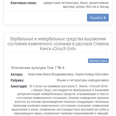
Ключевые слова:
удмуртская литература, Иран, рецептивная
критика, рубаи, Восток и Запад
Перейти
Вербальные и невербальные средства выражения
состояния измененного сознания в рассказе Стивена
Кинга «Crouch End»
Научная статья
Этническая культура Том 7 № 4
Авторы:
Королева Вера Владимировна, Уциев Ахмад Абосович
Рубрика:
Языки и литературы народов мира
Аннотация:
В статье на примере рассказа С. Кинга «Crouch End»
(«Крауч-Энд») исследуются вербальные и языковая
репрезентация невербальных средств, отражающие в тексте
состояние измененного сознания. Анализ поведения героини
взятого за основу произведения показал следующие типичные
признаки наличия измененного состояния сознания: изменения
мышления и речи, появление нестандартного восприятия себя и
окружающего мира, появление глубоких переживаний и эмоций,