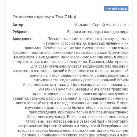
Научная статья
Этническая культура Том 7 № 4
Автор:
Максимов Сергей Анатольевич
Рубрика:
Языки и литературы народов мира
Аннотация:
Письменные памятники играют важную роль в
изучении истории языка, языковых явлений и их
динамики. Особое значение они имеют в отношении языка
бесермян, компактно проживающих на северо-западе Удмуртской
Республики. Язык данного малочисленного народа лишь в 2022 г.
получил статус самостоятельного идиома. Рукопись «Материалы
для сравнительного словаря зюздинского пермяцкого и
глазовского вотского наречий и бесермянского говора» на данный
момент является одним из немногих ранних памятников
письменности, содержащих довольно большой объем
бесермянского материала. Цель исследования — выявить в
указанной рукописи бесермянские слова тюркского
происхождения, провести анализ их происхождения и
территориального распространения. В исследовании применены
описательный метод и метод этимологического анализа. В ходе
изучения лексики словаря были отобраны слова тюркского
происхождения, присущие только или преимущественно
бесермянскому языку. Большинство из них представляют
татаризмы, заимствованные в северной части территорий
современных Кировской области и Удмуртской Республики, что
говорит о тесных бесермянско-тюркских контактах в указанном
регионе. В приведенном списке всего два булгаризма и один