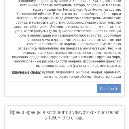
народному зодчеству чувашей XIX — начала XXI вв., архивные
источники, полевые материалы автора, собранные в разные
годы в Чувашской Республике, Республике Татарстан,
Ульяновской области. В статье на основе наблюдений автора и
выявленных им архивных документов рассмотрены магические
обряды и культовые действия, сопровождающие строительство
дома, его обживание. Элементы и зоны жилища — дверь, стены,
углы, части (локусы) дома, дымовое отверстие — играли важную
роль в организации его сакрального пространства. Восточная
сторона дома и двора считалась священным местом, где
совершали семейные обряды. В резном орнаменте ярко
отразились мифологические представления чувашей. Резчики
использовали роговидные мотивы, орнитонимы, ярусность
подзоров, представляющую некоторую аналогию с ярусами мира,
многочисленные разновидности оберега, изображение факела с
пылающим пламенем (культ огня) и другие сюжеты.
Ключевые слова:
чуваши, мифология, жилище, оберег, орнамент,
центр, строительные обряды, божества и духи
Перейти
Иран и иранцы в восприятии удмуртских писателей
в 1950–1970-е годы