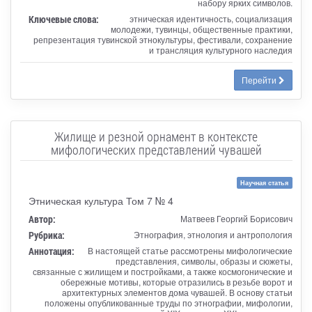
набору ярких символов.
Ключевые слова:
этническая идентичность, социализация
молодежи, тувинцы, общественные практики,
репрезентация тувинской этнокультуры, фестивали, сохранение
и трансляция культурного наследия
Перейти
Жилище и резной орнамент в контексте
мифологических представлений чувашей
Научная статья
Этническая культура Том 7 № 4
Автор:
Матвеев Георгий Борисович
Рубрика:
Этнография, этнология и антропология
Аннотация:
В настоящей статье рассмотрены мифологические
представления, символы, образы и сюжеты,
связанные с жилищем и постройками, а также космогонические и
обережные мотивы, которые отразились в резьбе ворот и
архитектурных элементов дома чувашей. В основу статьи
положены опубликованные труды по этнографии, мифологии,