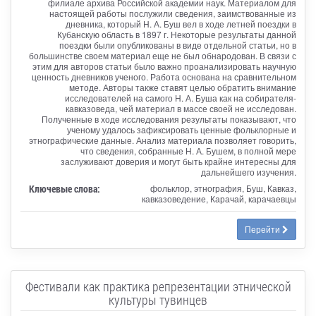
филиале архива Российской академии наук. Материалом для
настоящей работы послужили сведения, заимствованные из
дневника, который Н. А. Буш вел в ходе летней поездки в
Кубанскую область в 1897 г. Некоторые результаты данной
поездки были опубликованы в виде отдельной статьи, но в
большинстве своем материал еще не был обнародован. В связи с
этим для авторов статьи было важно проанализировать научную
ценность дневников ученого. Работа основана на сравнительном
методе. Авторы также ставят целью обратить внимание
исследователей на самого Н. А. Буша как на собирателя-
кавказоведа, чей материал в массе своей не исследован.
Полученные в ходе исследования результаты показывают, что
ученому удалось зафиксировать ценные фольклорные и
этнографические данные. Анализ материала позволяет говорить,
что сведения, собранные Н. А. Бушем, в полной мере
заслуживают доверия и могут быть крайне интересны для
дальнейшего изучения.
Ключевые слова:
фольклор, этнография, Буш, Кавказ,
кавказоведение, Карачай, карачаевцы
Перейти
Фестивали как практика репрезентации этнической
культуры тувинцев