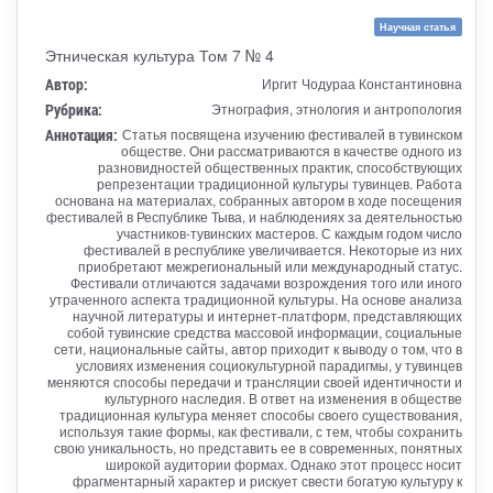
Научная статья
Этническая культура Том 7 № 4
Автор:
Иргит Чодураа Константиновна
Рубрика:
Этнография, этнология и антропология
Аннотация:
Статья посвящена изучению фестивалей в тувинском
обществе. Они рассматриваются в качестве одного из
разновидностей общественных практик, способствующих
репрезентации традиционной культуры тувинцев. Работа
основана на материалах, собранных автором в ходе посещения
фестивалей в Республике Тыва, и наблюдениях за деятельностью
участников-тувинских мастеров. С каждым годом число
фестивалей в республике увеличивается. Некоторые из них
приобретают межрегиональный или международный статус.
Фестивали отличаются задачами возрождения того или иного
утраченного аспекта традиционной культуры. На основе анализа
научной литературы и интернет-платформ, представляющих
собой тувинские средства массовой информации, социальные
сети, национальные сайты, автор приходит к выводу о том, что в
условиях изменения социокультурной парадигмы, у тувинцев
меняются способы передачи и трансляции своей идентичности и
культурного наследия. В ответ на изменения в обществе
традиционная культура меняет способы своего существования,
используя такие формы, как фестивали, с тем, чтобы сохранить
свою уникальность, но представить ее в современных, понятных
широкой аудитории формах. Однако этот процесс носит
фрагментарный характер и рискует свести богатую культуру к