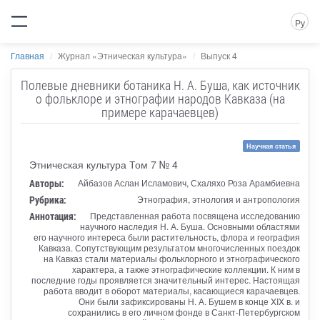
Ру
Главная
Журнал «Этническая культура»
Выпуск 4
Полевые дневники ботаника Н. А. Буша, как источник
о фольклоре и этнографии народов Кавказа (на
примере карачаевцев)
Научная статья
Этническая культура Том 7 № 4
Авторы:
Айбазов Аслан Исламович, Схаляхо Роза Арамбиевна
Рубрика:
Этнография, этнология и антропология
Аннотация:
Представленная работа посвящена исследованию
научного наследия Н. А. Буша. Основными областями
его научного интереса были растительность, флора и география
Кавказа. Сопутствующим результатом многочисленных поездок
на Кавказ стали материалы фольклорного и этнографического
характера, а также этнографические коллекции. К ним в
последние годы проявляется значительный интерес. Настоящая
работа вводит в оборот материалы, касающиеся карачаевцев.
Они были зафиксированы Н. А. Бушем в конце XIX в. и
сохранились в его личном фонде в Санкт-Петербургском