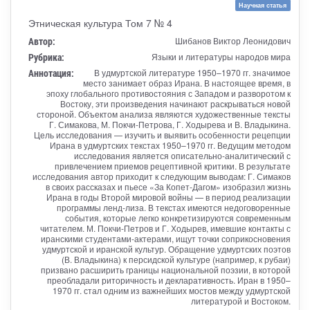
Научная статья
Этническая культура Том 7 № 4
Автор:
Шибанов Виктор Леонидович
Рубрика:
Языки и литературы народов мира
Аннотация:
В удмуртской литературе 1950–1970 гг. значимое
место занимает образ Ирана. В настоящее время, в
эпоху глобального противостояния с Западом и разворотом к
Востоку, эти произведения начинают раскрываться новой
стороной. Объектом анализа являются художественные тексты
Г. Симакова, М. Покчи-Петрова, Г. Ходырева и В. Владыкина.
Цель исследования — изучить и выявить особенности рецепции
Ирана в удмуртских текстах 1950–1970 гг. Ведущим методом
исследования является описательно-аналитический с
привлечением приемов рецептивной критики. В результате
исследования автор приходит к следующим выводам: Г. Симаков
в своих рассказах и пьесе «За Копет-Дагом» изобразил жизнь
Ирана в годы Второй мировой войны — в период реализации
программы ленд-лиза. В текстах имеются недоговоренные
события, которые легко конкретизируются современным
читателем. М. Покчи-Петров и Г. Ходырев, имевшие контакты с
иранскими студентами-актерами, ищут точки соприкосновения
удмуртской и иранской культур. Обращение удмуртских поэтов
(В. Владыкина) к персидской культуре (например, к рубаи)
призвано расширить границы национальной поэзии, в которой
преобладали риторичность и декларативность. Иран в 1950–
1970 гг. стал одним из важнейших мостов между удмуртской
литературой и Востоком.