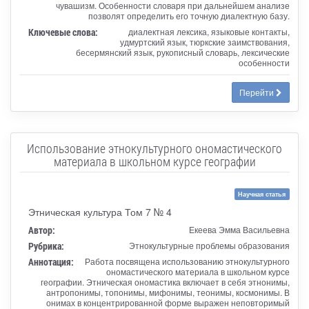
чувашизм. Особенности словаря при дальнейшем анализе
позволят определить его точную диалектную базу.
Ключевые слова:
диалектная лексика, языковые контакты,
удмуртский язык, тюркские заимствования,
бесермянский язык, рукописный словарь, лексические
особенности
Перейти
Использование этнокультурного ономастического
материала в школьном курсе географии
Научная статья
Этническая культура Том 7 № 4
Автор:
Екеева Эмма Васильевна
Рубрика:
Этнокультурные проблемы образования
Аннотация:
Работа посвящена использованию этнокультурного
ономастического материала в школьном курсе
географии. Этническая ономастика включает в себя этнонимы,
антропонимы, топонимы, мифонимы, теонимы, космонимы. В
онимах в концентрированной форме выражен неповторимый