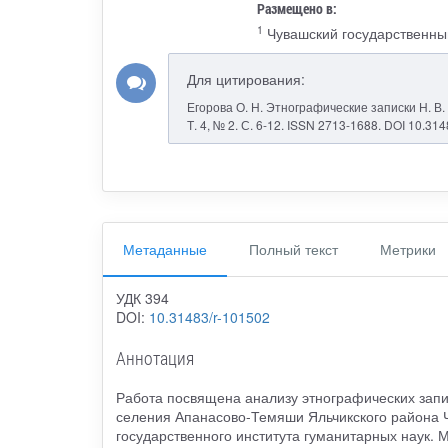
Размещено в:
1
Чувашский государственный
Для цитирования:
Егорова О. Н. Этнографические записки Н. В.
Т. 4, № 2. С. 6-12. ISSN 2713-1688. DOI 10.3
Метаданные
Полный текст
Метрики
УДК 394
DOI:
10.31483/r-101502
Аннотация
Работа посвящена анализу этнографических запис
селения Апанасово-Темяши Яльчикского района Ч
государственного института гуманитарных наук.