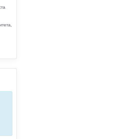
ста
итета,