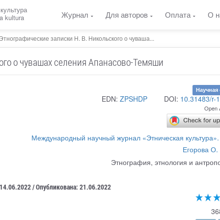
 культура
Журнал
Для авторов
Оплата
О н
a kultura
Этнографические записки Н. В. Никольского о чуваша...
ого о чувашах селения Апанасово-Темяши
Научная 
EDN:
ZPSHDP
DOI:
10.31483/r-
Open 
Международный научный журнал «Этническая культура».
Егорова О.
Этнография, этнология и антроп
 14.06.2022 / Опубликована: 21.06.2022
36