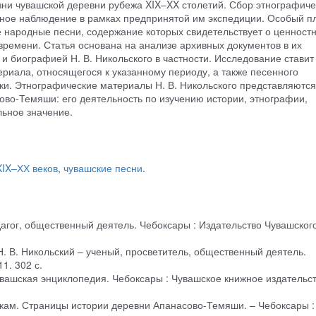
и чувашской деревни рубежа XIX–XX столетий. Сбор этнографиче
ное наблюдение в рамках предпринятой им экспедиции. Особый пл
е народные песни, содержание которых свидетельствует о ценност
времени. Статья основана на анализе архивных документов в их
и биографией Н. В. Никольского в частности. Исследование ставит
риала, относящегося к указанному периоду, а также песенного
ки. Этнографические материалы Н. В. Никольского представляются
ово-Темяши: его деятельность по изучению истории, этнографии,
ьное значение.
XIX–ХХ веков
,
чувашские песни
.
едагог, общественный деятель. Чебоксары : Издательство Чувашског
. Н. В. Никольский – ученый, просветитель, общественный деятель.
1. 302 с.
 Чувашская энциклопедия. Чебоксары : Чувашское книжное издательст
токам. Страницы истории деревни Апанасово-Темяши. – Чебоксары :