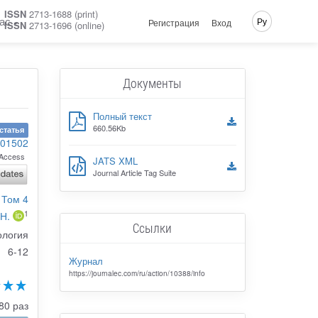
ISSN
2713-1688 (print)
ас
Ру
Регистрация
Вход
ISSN
2713-1696 (online)
Документы
Полный текст
660.56Kb
статья
101502
Access
JATS XML
Journal Article Tag Suite
 Том 4
1
 Н.
Ссылки
ология
6-12
Журнал
https://journalec.com/ru/action/10388/info
80 раз