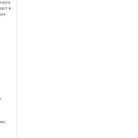
ского
аст в
ных
о
во,