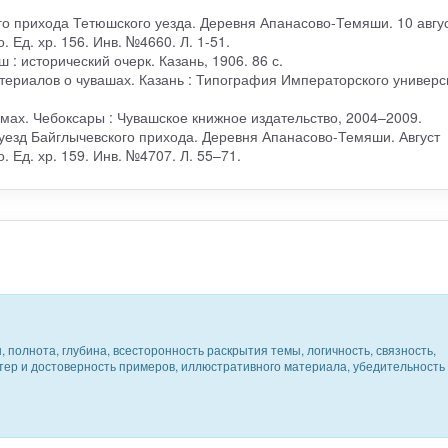
ого прихода Тетюшского уезда. Деревня Апанасово-Темяши. 10 авгу
о. Ед. хр. 156. Инв. №4660. Л. 1-51.
 : исторический очерк. Казань, 1906. 86 с.
териалов о чувашах. Казань : Типография Императорского универс
томах. Чебоксары : Чувашское книжное издательство, 2004–2009.
 уезд Байглычевского прихода. Деревня Апанасово-Темяши. Август
о. Ед. хр. 159. Инв. №4707. Л. 55–71.
 полнота, глубина, всесторонность раскрытия темы, логичность, связность,
ктер и достоверность примеров, иллюстративного материала, убедительность