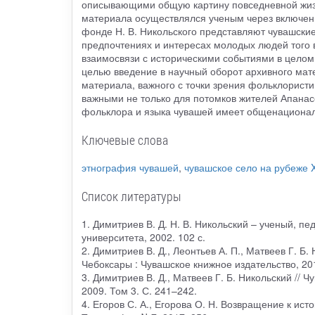
описывающими общую картину повседневной жизн
материала осуществлялся ученым через включен
фонде Н. В. Никольского представляют чувашски
предпочтениях и интересах молодых людей того 
взаимосвязи с историческими событиями в целом 
целью введение в научный оборот архивного мате
материала, важного с точки зрения фольклористи
важными не только для потомков жителей Апанас
фольклора и языка чувашей имеет общенационал
Ключевые слова
этнография чувашей
,
чувашское село на рубеже 
Список литературы
1. Димитриев В. Д. Н. В. Никольский – ученый, п
университета, 2002. 102 с.
2. Димитриев В. Д., Леонтьев А. П., Матвеев Г. Б
Чебоксары : Чувашское книжное издательство, 201
3. Димитриев В. Д., Матвеев Г. Б. Никольский //
2009. Том 3. С. 241–242.
4. Егоров С. А., Егорова О. Н. Возвращение к ис