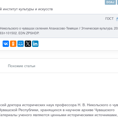
DOAJ
 институт культуры и искусств
ГОСТ
 Никольского о чувашах селения Апанасово-Темяши // Этническая культура. 20
1483/r-101502. EDN ZPSHDP.
Похожие статьи
ей доктора исторических наук профессора Н. В. Никольского о чу
увашской Республики, хранящихся в научном архиве Чувашского
 Материалы ученого являются ценными историческими источниками,