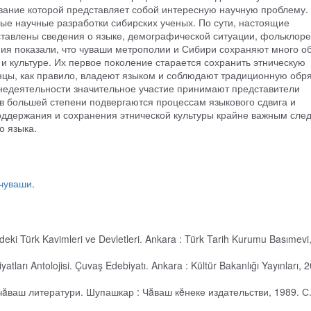
вание которой представляет собой интересную научную проблему.
ые научные разработки сибирских ученых. По сути, настоящие
ставлены сведения о языке, демографической ситуации, фольклоре
ния показали, что чуваши метрополии и Сибири сохраняют много о
 и культуре. Их первое поколение старается сохранить этническую
цы, как правило, владеют языком и соблюдают традиционную обр
знедеятельности значительное участие принимают представители
 большей степени подвергаются процессам языкового сдвига и
оддержания и сохранения этнической культуры крайне важным след
о языка.
 чуваши
.
ndeki Türk Kavimleri ve Devletleri. Ankara : Türk Tarih Kurumu Basımevi
tları Antolojisi. Çuvaş Edebiyatı. Ankara : Kültür Bakanlığı Yayınları, 
 чăваш литератури. Шупашкар : Чăваш кĕнеке издательстви, 1989. С