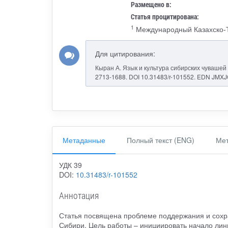
Размещено в:
Статья процитирована:
1
Международный Казахско-Т
Для цитирования:
Кыран А. Язык и культура сибирских чувашей к
2713-1688. DOI 10.31483/r-101552. EDN JMXJ
Метаданные
Полный текст (ENG)
Мет
УДК 39
DOI:
10.31483/r-101552
Аннотация
Статья посвящена проблеме поддержания и сохр
Сибири. Цель работы – инициировать начало лин