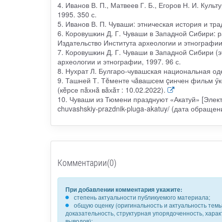
4. Иванов В. П., Матвеев Г. Б., Егоров Н. И. Кул
1995. 350 с.
5. Иванов В. П. Чуваши: этническая история и тра
6. Коровушкин Д. Г. Чуваши в Западной Сибири: р
Издательство Института археологии и этнографии
7. Коровушкин Д. Г. Чуваши в Западной Сибири (
археологии и этнографии, 1997. 96 с.
8. Нухрат Л. Булгаро-чувашская национальная оде
9. Ташней Т. Тĕменте чăвашсем çинчен фильм ӳкер
(кĕрсе пăхнă вăхăт : 10.02.2022).
10. Чуваши из Тюмени празднуют «Акатуй» [Электр
chuvashskiy-prazdnik-pluga-akatuy/ (дата обращени
Комментарии(0)
При добавлении комментария укажите:
степень актуальности публикуемого материала;
общую оценку (оригинальность и актуальность темы,
доказательность, структурная упорядоченность, хара
выводов);