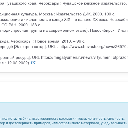
ьтура чувашского края. Чебоксары : Чувашское книжное издательство,
диционная культура. Москва : Издательство ДИК, 2000. 100 с.
асселение и численность в конце XIX – в начале ХХ века. Новосибир
 СО РАН, 2009. 188 с.
этнодиспресная группа на современном этапе). Новосибирск : Инст
жда. Чебоксары : Новое время, 2010. – 96 с.
еççĕ [Электрон хатĕр]. URL : https://www.chuvash.org/news/26570.
онный ресурс]. URL https://megatyumen.ru/news/v-tyumeni-otprazdn
я : 12.02.2022).
 полнота, глубина, всесторонность раскрытия темы, логичность, связность,
ктер и достоверность примеров, иллюстративного материала, убедительность