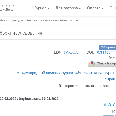
 культура
Журнал
Для авторов
Оплата
О н
a kultura
Язык и культура сибирских чувашей как объект иссле...
объект исследования
Обзорная 
EDN:
JMXJQA
DOI:
10.31483/r-
Open 
Международный научный журнал «Этническая культура».
Кыран 
Этнография, этнология и антроп
 29.03.2022 / Опубликована: 30.03.2022
40