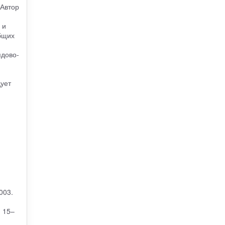
 Автор
 и
бщих
ядово-
ует
,
2003.
. 15–