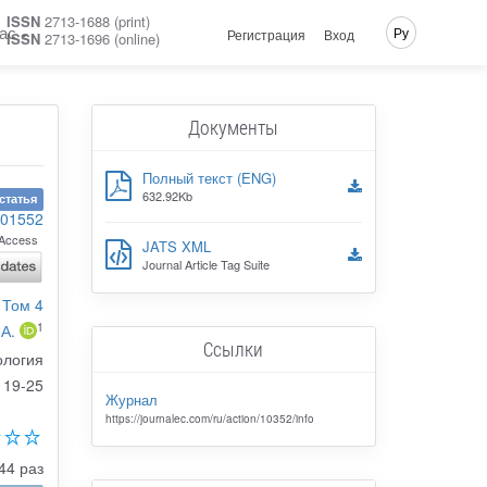
ISSN
2713-1688 (print)
ас
Ру
Регистрация
Вход
ISSN
2713-1696 (online)
Документы
Полный текст (ENG)
632.92Kb
статья
101552
Access
JATS XML
Journal Article Tag Suite
 Том 4
1
А.
Ссылки
ология
19-25
Журнал
https://journalec.com/ru/action/10352/info
44 раз