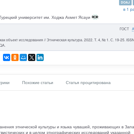
DOAJ
в 1 р
урецкий университет им. Ходжа Ахмет Ясауи
ГОСТ
ак объект исследования // Этническая культура. 2022. Т. 4, № 1. С. 19-25. ISS
QA.
рики
Похожие статьи
Статья процитирована
анения этнической культуры и языка чувашей, проживающих в Зап
гвистических и в целом этнографических исследований указанной