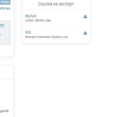
РИНЦ
Ссылка на экспорт
аботах
BibTeX
LaTeX / BibTeX (.bib)
APA
RIS
N
Research Information Systems (.ris)
адной