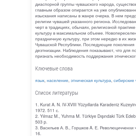
диаспорной группы чувашского народа, существо
главным образом опирается на уже опубликованн
изыскания написаны в жанре очерка. В нем пред
религии чувашей указанного региона. Исследова
черт в традициях, обычаях, религиозной практике
культуру в максимальном объеме. Новопереселен
праздничную культуру, при этом нередко в их жи
Чувашской Республики. Последующие поколения в
деэтнизации. Наблюдения показывают, что для п
признать необходимость поддержания этническог
Ключевые слова
язык
,
население
,
этническая культура
,
сибирские
Список литературы
1. Kurat A. N. IV-XVIII Yüzyıllarda Karadeniz Kuzeyi
1972. 511 с.
2. Yılmaz M., Yuhma M. Тürkiye Dışındaki Türk Edebiya
503 p.
3. Васильев А. В., Горшков A. Е. Революцичченхи
16.