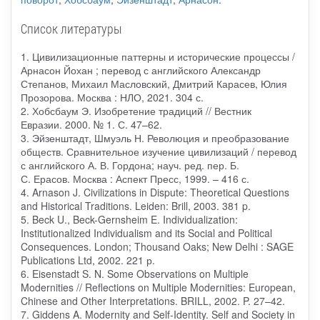
Список литературы
1. Цивилизационные паттерны и исторические процессы /
Арнасон Йохан ; перевод с английского Александр
Степанов, Михаил Масловский, Дмитрий Карасев, Юлия
Прозорова. Москва : НЛО, 2021. 304 с.
2. Хобсбаум Э. Изобретение традиций // Вестник
Евразии. 2000. № 1. С. 47–62.
3. Эйзенштадт, Шмуэль Н. Революция и преобразование
обществ. Сравнительное изучение цивилизаций / перевод
с английского А. В. Гордона; науч. ред. пер. Б.
С. Ерасов. Москва : Аспект Пресс, 1999. – 416 с.
4. Arnason J. Civilizations in Dispute: Theoretical Questions
and Historical Traditions. Leiden: Brill, 2003. 381 p.
5. Beck U., Beck-Gernsheim E. Individualization:
Institutionalized Individualism and its Social and Political
Consequences. London; Thousand Oaks; New Delhi : SAGE
Publications Ltd, 2002. 221 р.
6. Eisenstadt S. N. Some Observations on Multiple
Modernities // Reflections on Multiple Modernities: European,
Chinese and Other Interpretations. BRILL, 2002. P. 27–42.
7. Giddens A. Modernity and Self-Identity. Self and Society in