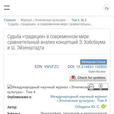
Ру
Главная
Журнал «Этническая культура»
Том 4, № 2
Судьба «традиции» в современном мире: сравнительны...
Судьба «традиции» в современном мире:
сравнительный анализ концепций Э. Хобсбаума
и Ш. Эйзенштадта
Обзорная статья
EDN:
VWVFZC
DOI:
10.31483/r-102802
Open Access
Международный научный журнал
Опубликовано в:
«Этническая культура». Том 4
1
Обидина Ю. С.
Автор:
Этнография, этнология и антропология
Рубрика: