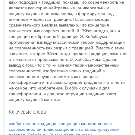
двух подходов к традиции, показав, что современность не
является культурно-нейтральным, универсальным
социокультурным порождением, а формируется под
влиянием множества традиций. На основе метода
сравнительного анализа выявлено, что концепция
множественных современностей Ш. Эйзенштадта, как и
концепция изобретенной традиции Э. Хобсбаума,
противоречат взгляду классической теории модернизации
на современность как разрыв с традицией. Вместе с этим
значение, которое Эйзенштадт придает традиции, заметно
отличается от предложенного Э. Хобсбаумом. Сделан
вывод о том, что с точки зрения теории множественных
современностей изобретение новых традиций в
современности лучше понимать как процесс
трансформации и что реконструкция традиции – это не то
же самое, что изобретение. В обоих случаях и для
трансформации, и для реконструкции традиции важен
социокультурный контекст.
Ключевые слова
изобретенная традиция
,
концепция множественных
современностей
,
цивилизационный анализ
,
культурный
поворот
,
Хобсбаум
,
Эйзенштадт
,
Арнасон
.