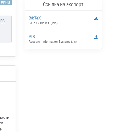
РИНЦ
Ссылка на экспорт
BibTeX
APA
LaTeX / BibTeX (.bib)
RIS
Research Information Systems (.ris)
асти.
ти
.