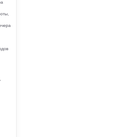
ра
оты,
ечера
одов
,