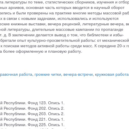
а литературы по теме, статистических сборников, изучения и отбо
ых архивов, основная часть которых вводится в научный оборот
жились и были проверены на практике многие методы массовой раб
 в связи с новыми задачами, использовались и используются
ские книжные выставки, вечера рецензий, литературные вечера, в
ной литературы, длительные массовые кампании по пропаганде
т. д. В заключении делается вывод о том, что библиотеки и избы-
бретали опыт культурно-просветительной работы: от механической
 к поискам методов активной работы среди масс. К середине 20-х г
на более оформленную и плановую работу.
равочная работа
,
громкие читки
,
вечера-встречи
,
кружковая работа
й Республики. Фонд 123. Опись 1.
й Республики. Фонд 202. Опись 2.
й Республики. Фонд 203. Опись 2.
й Республики. Фонд 221. Опись 1.
й Республики. Фонд 225. Опись 1.