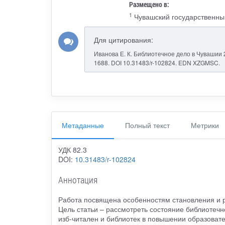
Размещено в:
1
Чувашский государственный
Для цитирования:
Иванова Е. К. Библиотечное дело в Чувашии 20-
1688. DOI 10.31483/r-102824. EDN XZGMSC.
Метаданные
Полный текст
Метрики
УДК 82.3
DOI:
10.31483/r-102824
Аннотация
Работа посвящена особенностям становления и р
Цель статьи – рассмотреть состояние библиотечн
изб-читален и библиотек в повышении образовате