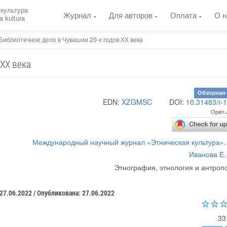
 культура
Журнал
Для авторов
Оплата
О н
a kultura
Библиотечное дело в Чувашии 20-х годов ХХ века
 ХХ века
Обзорная 
EDN:
XZGMSC
DOI:
10.31483/r-
Open 
Международный научный журнал «Этническая культура».
Иванова Е.
Этнография, этнология и антроп
 27.06.2022 / Опубликована: 27.06.2022
33