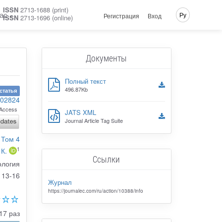
ISSN
2713-1688 (print)
ас
Ру
Регистрация
Вход
ISSN
2713-1696 (online)
Документы
Полный текст
496.87Kb
статья
102824
Access
JATS XML
Journal Article Tag Suite
 Том 4
1
 К.
Ссылки
ология
13-16
Журнал
https://journalec.com/ru/action/10388/info
17 раз