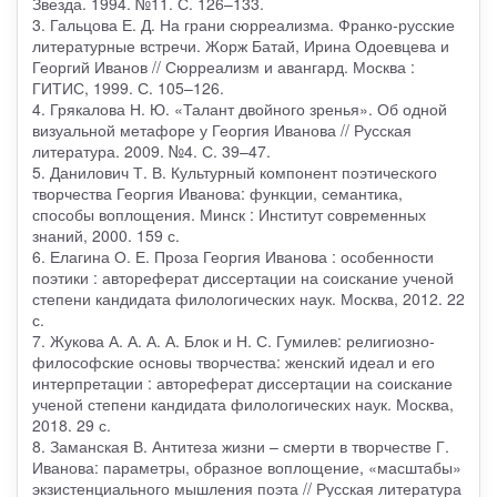
Звезда. 1994. №11. С. 126–133.
3. Гальцова Е. Д. На грани сюрреализма. Франко-русские
литературные встречи. Жорж Батай, Ирина Одоевцева и
Георгий Иванов // Сюрреализм и авангард. Москва :
ГИТИС, 1999. С. 105–126.
4. Грякалова Н. Ю. «Талант двойного зренья». Об одной
визуальной метафоре у Георгия Иванова // Русская
литература. 2009. №4. С. 39–47.
5. Данилович Т. В. Культурный компонент поэтического
творчества Георгия Иванова: функции, семантика,
способы воплощения. Минск : Институт современных
знаний, 2000. 159 с.
6. Елагина О. Е. Проза Георгия Иванова : особенности
поэтики : автореферат диссертации на соискание ученой
степени кандидата филологических наук. Москва, 2012. 22
с.
7. Жукова А. А. А. А. Блок и Н. С. Гумилев: религиозно-
философские основы творчества: женский идеал и его
интерпретации : автореферат диссертации на соискание
ученой степени кандидата филологических наук. Москва,
2018. 29 с.
8. Заманская В. Антитеза жизни – смерти в творчестве Г.
Иванова: параметры, образное воплощение, «масштабы»
экзистенциального мышления поэта // Русская литература