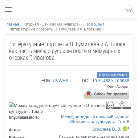
Ру
Главная
Журнал «Этническая культура»
Том 5, № 1
Литературные портреты Н. Гумилева и А. Блока как ч...
Литературные портреты Н. Гумилева и А. Блока
как часть мифа о русском поэте в мемуарных
очерках Г. Иванова
Обзорная статья
EDN:
UVWRKU
DOI:
10.31483/r-105938
Open Access
Международный научный журнал
Опубликовано в:
«Этническая культура». Том 5
1
Королева В. В.
Автор:
Языки и литературы народов мира
Рубрика: