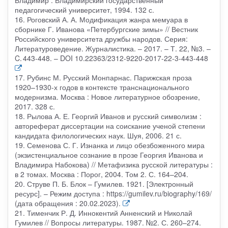
Владимир : Владимирский государственный
педагогический университет, 1994. 132 с.
16. Роговский А. А. Модификация жанра мемуара в
сборнике Г. Иванова «Петербургские зимы» // Вестник
Российского университета дружбы народов. Серия:
Литературоведение. Журналистика. – 2017. – Т. 22, №3. –
C. 443-448. – DOI 10.22363/2312-9220-2017-22-3-443-448
17. Рубинс М. Русский Монпарнас. Парижская проза
1920–1930-х годов в контексте транснационального
модернизма. Москва : Новое литературное обозрение,
2017. 328 с.
18. Рылова А. Е. Георгий Иванов и русский символизм :
автореферат диссертации на соискание ученой степени
кандидата филологических наук. Шуя, 2006. 21 с.
19. Семенова С. Г. Изнанка и лицо обезбоженного мира
(экзистенциальное сознание в прозе Георгия Иванова и
Владимира Набокова) // Метафизика русской литературы :
в 2 томах. Москва : Порог, 2004. Том 2. С. 164–204.
20. Струве П. Б. Блок – Гумилев. 1921. [Электронный
ресурс]. – Режим доступа : https://gumilev.ru/biography/169/
(дата обращения : 20.02.2023).
21. Тименчик Р. Д. Иннокентий Анненский и Николай
Гумилев // Вопросы литературы. 1987. №2. С. 260–274.