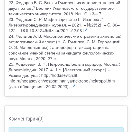
22. Федоров В. С. Блок и Гумилев: из истории отношений
двух поэтов // Вестник Ульяновского государственного
технического университета. 2018. №1. С. 13–17.
23. Федякин С. Р. Мифотворчество Г. Иванова //
Литературоведческий журнал. – 2021. – №2(52). – C. 86–
122. – DOI 10.31249/litzhur/2021.52.06
24. Филатов А. В. Мифопоэтические стратегии акмеистов:
аксиологический аспект (Н. С. Гумилев, С. М. Городецкий,
О. Э. Мандельштам) : автореферат диссертации на
соискание ученой степени кандидата филологических
наук. Москва, 2020. 27 с.
25. Ходасевич В. Ф. Некрополь. Белый коридор. Москва :
Директ-Медиа, 2017. 411 с. [Электронный ресурс]. –
Режим доступа : http://hodasevich.lit-
info.ru/hodasevich/vospominaniya/nekropol/nekropol.htm
(дата обращения : 20.02.2023).
Комментарии(0)