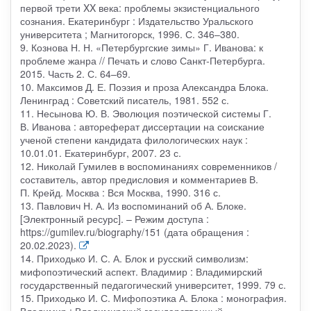
первой трети XX века: проблемы экзистенциального
сознания. Екатеринбург : Издательство Уральского
университета ; Магнитогорск, 1996. С. 346–380.
9. Кознова Н. Н. «Петербургские зимы» Г. Иванова: к
проблеме жанра // Печать и слово Санкт-Петербурга.
2015. Часть 2. С. 64–69.
10. Максимов Д. Е. Поэзия и проза Александра Блока.
Ленинград : Советский писатель, 1981. 552 с.
11. Несынова Ю. В. Эволюция поэтической системы Г.
В. Иванова : автореферат диссертации на соискание
ученой степени кандидата филологических наук :
10.01.01. Екатеринбург, 2007. 23 с.
12. Николай Гумилев в воспоминаниях современников /
составитель, автор предисловия и комментариев В.
П. Крейд. Москва : Вся Москва, 1990. 316 с.
13. Павлович Н. А. Из воспоминаний об А. Блоке.
[Электронный ресурс]. – Режим доступа :
https://gumilev.ru/biography/151 (дата обращения :
20.02.2023).
14. Приходько И. С. А. Блок и русский символизм:
мифопоэтический аспект. Владимир : Владимирский
государственный педагогический университет, 1999. 79 с.
15. Приходько И. С. Мифопоэтика А. Блока : монография.