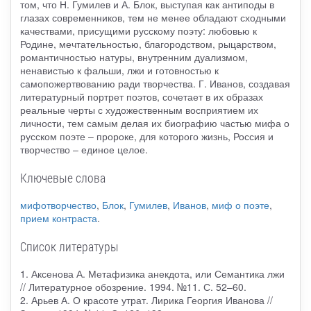
том, что Н. Гумилев и А. Блок, выступая как антиподы в
глазах современников, тем не менее обладают сходными
качествами, присущими русскому поэту: любовью к
Родине, мечтательностью, благородством, рыцарством,
романтичностью натуры, внутренним дуализмом,
ненавистью к фальши, лжи и готовностью к
самопожертвованию ради творчества. Г. Иванов, создавая
литературный портрет поэтов, сочетает в их образах
реальные черты с художественным восприятием их
личности, тем самым делая их биографию частью мифа о
русском поэте – пророке, для которого жизнь, Россия и
творчество – единое целое.
Ключевые слова
мифотворчество
,
Блок
,
Гумилев
,
Иванов
,
миф о поэте
,
прием контраста
.
Список литературы
1. Аксенова А. Метафизика анекдота, или Семантика лжи
// Литературное обозрение. 1994. №11. С. 52–60.
2. Арьев А. О красоте утрат. Лирика Георгия Иванова //