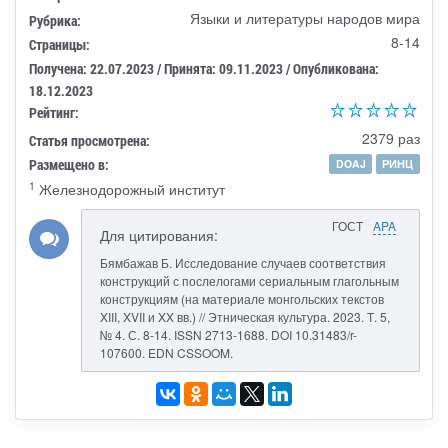
Языки и литературы народов мира
Рубрика:
8-14
Страницы:
Получена: 22.07.2023 / Принята: 09.11.2023 / Опубликована:
18.12.2023
Рейтинг:
2379 раз
Статья просмотрена:
Размещено в:
DOAJ
РИНЦ
1
Железнодорожный институт
ГОСТ
APA
Для цитирования:
Бямбажав Б. Исследование случаев соответствия
конструкций с послелогами сериальным глагольным
конструкциям (на материале монгольских текстов
XIII, XVII и XX вв.) // Этническая культура. 2023. Т. 5,
№ 4. С. 8-14. ISSN 2713-1688. DOI 10.31483/r-
107600. EDN CSSOOM.