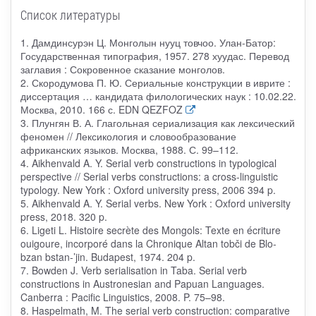
Список литературы
1. Дамдинсурэн Ц. Монголын нууц товчоо. Улан-Батор:
Государственная типография, 1957. 278 хуудас. Перевод
заглавия : Сокровенное сказание монголов.
2. Скородумова П. Ю. Сериальные конструкции в иврите :
диссертация … кандидата филологических наук : 10.02.22.
Москва, 2010. 166 с. EDN QEZFOZ
3. Плунгян В. А. Глагольная сериализация как лексический
феномен // Лексикология и словообразование
африканских языков. Москва, 1988. С. 99–112.
4. Aikhenvald A. Y. Serial verb constructions in typological
perspective // Serial verbs constructions: a cross-linguistic
typology. New York : Oxford university press, 2006 394 p.
5. Aikhenvald A. Y. Serial verbs. New York : Oxford university
press, 2018. 320 p.
6. Ligeti L. Histoire secrète des Mongols: Texte en écriture
ouigoure, incorporé dans la Chronique Altan tobči de Blo-
bzan bstan-’jin. Budapest, 1974. 204 p.
7. Bowden J. Verb serialisation in Taba. Serial verb
constructions in Austronesian and Papuan Languages.
Canberra : Pacific Linguistics, 2008. P. 75–98.
8. Haspelmath, M. The serial verb construction: comparative