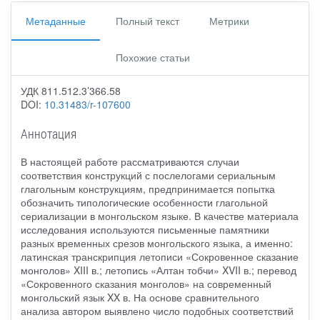
Метаданные
Полный текст
Метрики
Похожие статьи
УДК 811.512.3’366.58
DOI:
10.31483/r-107600
Аннотация
В настоящей работе рассматриваются случаи
соответствия конструкций с послелогами сериальным
глагольным конструкциям, предпринимается попытка
обозначить типологические особенности глагольной
сериализации в монгольском языке. В качестве материала
исследования используются письменные памятники
разных временных срезов монгольского языка, а именно:
латинская транскрипция летописи «Сокровенное сказание
монголов» XIII в.; летопись «Алтан тобчи» XVII в.; перевод
«Сокровенного сказания монголов» на современный
монгольский язык XX в. На основе сравнительного
анализа автором выявлено число подобных соответствий