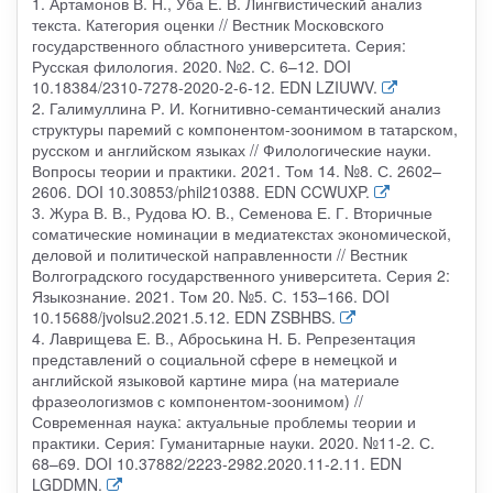
1. Артамонов В. Н., Уба Е. В. Лингвистический анализ
текста. Категория оценки // Вестник Московского
государственного областного университета. Серия:
Русская филология. 2020. №2. С. 6–12. DOI
10.18384/2310-7278-2020-2-6-12. EDN LZIUWV.
2. Галимуллина Р. И. Когнитивно-семантический анализ
структуры паремий с компонентом-зоонимом в татарском,
русском и английском языках // Филологические науки.
Вопросы теории и практики. 2021. Том 14. №8. С. 2602–
2606. DOI 10.30853/phil210388. EDN CCWUXP.
3. Жура В. В., Рудова Ю. В., Семенова Е. Г. Вторичные
соматические номинации в медиатекстах экономической,
деловой и политической направленности // Вестник
Волгоградского государственного университета. Серия 2:
Языкознание. 2021. Том 20. №5. С. 153–166. DOI
10.15688/jvolsu2.2021.5.12. EDN ZSBHBS.
4. Лаврищева Е. В., Аброськина Н. Б. Репрезентация
представлений о социальной сфере в немецкой и
английской языковой картине мира (на материале
фразеологизмов с компонентом-зоонимом) //
Современная наука: актуальные проблемы теории и
практики. Серия: Гуманитарные науки. 2020. №11-2. С.
68–69. DOI 10.37882/2223-2982.2020.11-2.11. EDN
LGDDMN.