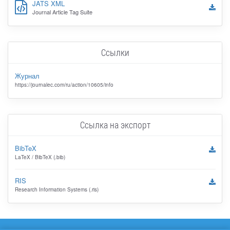
JATS XML
Journal Article Tag Suite
Ссылки
Журнал
https://journalec.com/ru/action/10605/info
Ссылка на экспорт
BibTeX
LaTeX / BibTeX (.bib)
RIS
Research Information Systems (.ris)