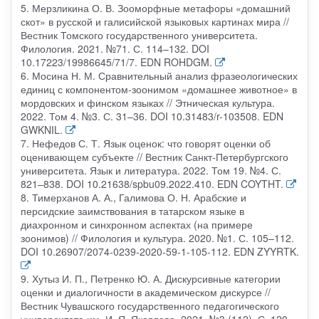
5. Мерзликина О. В. Зооморфные метафоры «домашний
скот» в русской и галисийской языковых картинах мира //
Вестник Томского государственного университета.
Филология. 2021. №71. С. 114–132. DOI
10.17223/19986645/71/7. EDN ROHDGM.
6. Мосина Н. М. Сравнительный анализ фразеологических
единиц с компонентом-зоонимом «домашнее животное» в
мордовских и финском языках // Этническая культура.
2022. Том 4. №3. С. 31–36. DOI 10.31483/r-103508. EDN
GWKNIL.
7. Нефедов С. Т. Язык оценок: что говорят оценки об
оценивающем субъекте // Вестник Санкт-Петербургского
университета. Язык и литература. 2022. Том 19. №4. С.
821–838. DOI 10.21638/spbu09.2022.410. EDN COYTHT.
8. Тимерханов А. А., Галимова О. Н. Арабские и
персидские заимствования в татарском языке в
диахронном и синхронном аспектах (на примере
зоонимов) // Филология и культура. 2020. №1. С. 105–112.
DOI 10.26907/2074-0239-2020-59-1-105-112. EDN ZYYRTK.
9. Хутыз И. П., Петренко Ю. А. Дискурсивные категории
оценки и диалогичности в академическом дискурсе //
Вестник Чувашского государственного педагогического