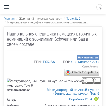
Ру
Главная
Журнал «Этническая культура»
Том 6, № 2
Национальная специфика немецких вторичных номинаци...
Национальная специфика немецких вторичных
номинаций с зоонимами Schwein или Sau в
своем составе
Научная статья
EDN:
TXKJSA
DOI:
10.31483/r-112217
Open Access
Международный научный журнал
Опубликовано в:
«Этническая культура». Том 6
1
Воробьев Ю. А.
Автор:
Языки и литературы народов мира
Рубрика: