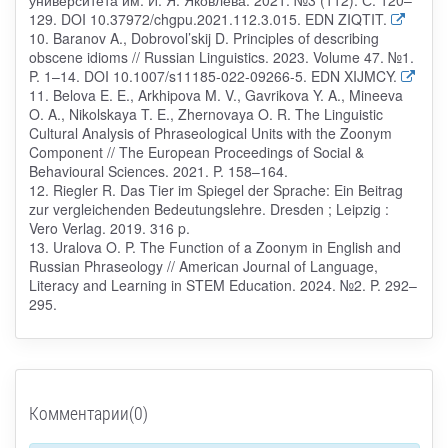
университета им. И. Я. Яковлева. 2021. №3 (112). С. 120–
129. DOI 10.37972/chgpu.2021.112.3.015. EDN ZIQTIT.
10. Baranov A., Dobrovol’skij D. Principles of describing
obscene idioms // Russian Linguistics. 2023. Volume 47. №1.
P. 1–14. DOI 10.1007/s11185-022-09266-5. EDN XIJMCY.
11. Belova E. E., Arkhipova M. V., Gavrikova Y. A., Mineeva
O. A., Nikolskaya T. E., Zhernovaya O. R. The Linguistic
Cultural Analysis of Phraseological Units with the Zoonym
Component // The European Proceedings of Social &
Behavioural Sciences. 2021. P. 158–164.
12. Riegler R. Das Tier im Spiegel der Sprache: Ein Beitrag
zur vergleichenden Bedeutungslehre. Dresden ; Leipzig :
Vero Verlag. 2019. 316 p.
13. Uralova O. P. The Function of a Zoonym in English and
Russian Phraseology // American Journal of Language,
Literacy and Learning in STEM Education. 2024. №2. P. 292–
295.
Комментарии(0)