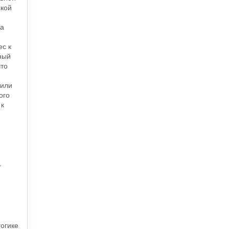
ской
ва
ес к
ный
то
 или
ого
 к
-
огике