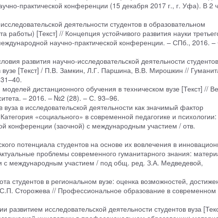
чно-практической конференции (15 декабря 2017 г., г. Уфа). В 2 ч.
-исследовательской деятельности студентов в образовательном
а работы) [Текст] // Концепция устойчивого развития науки третьег
международной научно-практической конференции. – СПб., 2016. – 
словия развития научно-исследовательской деятельности студентов
вузе [Текст] / П.В. Замкин, Л.Г. Паршина, В.В. Мирошкин // Гумани
 31–40.
моделей дистанционного обучения в техническом вузе [Текст] // В
тета. – 2016. – №2 (28). – С. 93–96.
в вуза в исследовательской деятельности как значимый фактор
 Категория «социального» в современной педагогике и психологии:
ой конференции (заочной) с международным участием / отв.
ского потенциала студентов на основе их вовлечения в инновацио
 Актуальные проблемы современного гуманитарного знания: материа
 с международным участием / под общ. ред. З.А. Медведевой,
ота студентов в региональном вузе: оценка возможностей, достиже
о, С.П. Сторожева // Профессиональное образование в современном
и развитием исследовательской деятельности студентов вуза [Текст