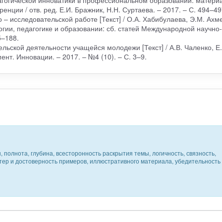
дагогической инноватики в профессиональном образовании: матери
нции / отв. ред. Е.И. Бражник, Н.Н. Суртаева. – 2017. – С. 494–49
о – исследовательской работе [Текст] / О.А. Хабибулаева, Э.М. Ахм
гии, педагогике и образовании: сб. статей Международной научно-
5–188.
льской деятельности учащейся молодежи [Текст] / А.В. Чаленко, Е.
нт. Инновации. – 2017. – №4 (10). – С. 3–9.
 полнота, глубина, всесторонность раскрытия темы, логичность, связность,
ктер и достоверность примеров, иллюстративного материала, убедительность