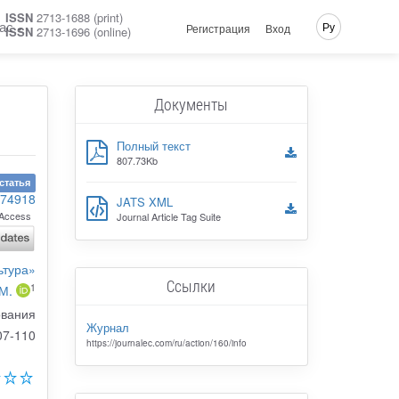
ISSN
2713-1688 (print)
ас
Ру
Регистрация
Вход
ISSN
2713-1696 (online)
Документы
Полный текст
807.73Kb
статья
-74918
JATS XML
Access
Journal Article Tag Suite
ьтура»
Ссылки
1
М.
ования
Журнал
07-110
https://journalec.com/ru/action/160/info