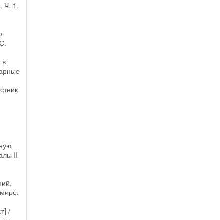
 Ч. 1.
о
С.
 в
тарные
естник
нную
лы II
ний,
 мире.
] /