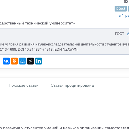
62
DOAJ
в 1 р
арственный технический университет»
ГОСТ
ие условия развития научно-исследовательской деятельности студентов вуза 
 2713-1688. DOI 10.31483/r-74918. EDN NZAWPN.
Похожие статьи
Статья процитирована
ью развития у студентов умений и навыков организации самостояте