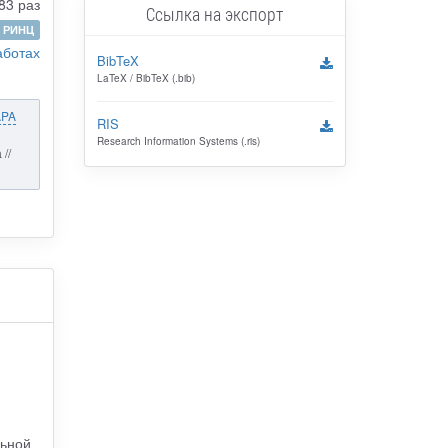
83 раз
Ссылка на экспорт
РИНЦ
аботах
BibTeX
LaTeX / BibTeX (.bib)
APA
RIS
Research Information Systems (.ris)
//
льной