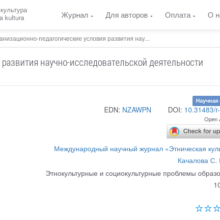
 культура
Журнал
Для авторов
Оплата
О н
a kultura
анизационно-педагогические условия развития нау...
 развития научно-исследовательской деятельности
Научная 
EDN:
NZAWPN
DOI:
10.31483/r
Open 
Международный научный журнал «Этническая кул
Качалова С. 
Этнокультурные и социокультурные проблемы образ
1