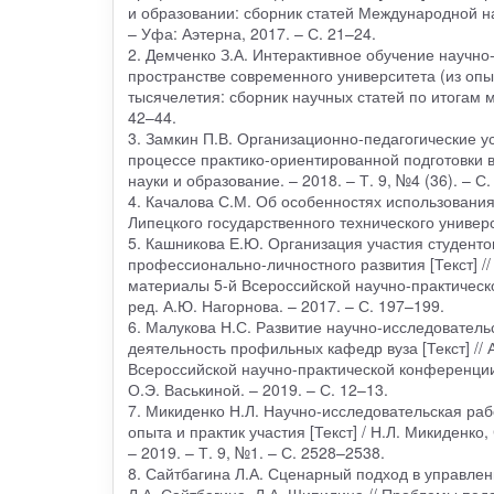
и образовании: сборник статей Международной нау
– Уфа: Аэтерна, 2017. – С. 21–24.
2. Демченко З.А. Интерактивное обучение научно
пространстве современного университета (из опыт
тысячелетия: сборник научных статей по итогам 
42–44.
3. Замкин П.В. Организационно-педагогические у
процессе практико-ориентированной подготовки в 
науки и образование. – 2018. – Т. 9, №4 (36). – С.
4. Качалова С.М. Об особенностях использования 
Липецкого государственного технического универси
5. Кашникова Е.Ю. Организация участия студенто
профессионально-личностного развития [Текст] //
материалы 5-й Всероссийской научно-практическ
ред. А.Ю. Нагорнова. – 2017. – С. 197–199.
6. Малукова Н.С. Развитие научно-исследователь
деятельность профильных кафедр вуза [Текст] //
Всероссийской научно-практической конференции
О.Э. Васькиной. – 2019. – С. 12–13.
7. Микиденко Н.Л. Научно-исследовательская раб
опыта и практик участия [Текст] / Н.Л. Микиденк
– 2019. – Т. 9, №1. – С. 2528–2538.
8. Сайтбагина Л.А. Сценарный подход в управлени