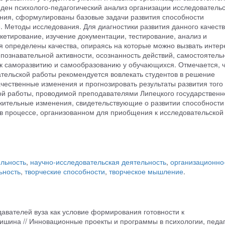
еден психолого-педагогический анализ организации исследователь
ения, сформулированы базовые задачи развития способности
. Методы исследования. Для диагностики развития данного качест
кетирование, изучение документации, тестирование, анализ и
я определены качества, опираясь на которые можно вызвать интер
 познавательной активности, осознанность действий, самостоятель
 к саморазвитию и самообразованию у обучающихся. Отмечается, ч
ательской работы рекомендуется вовлекать студентов в решение
чественные изменения и прогнозировать результаты развития того
ой работы, проводимой преподавателями Липецкого государственн
жительные изменения, свидетельствующие о развитии способности
в процессе, организованном для приобщения к исследовательской
льность
,
научно-исследовательская деятельность
,
организационно
ьность
,
творческие способности
,
творческое мышление
.
давателей вуза как условие формирования готовности к
ришина // Инновационные проекты и программы в психологии, педаг