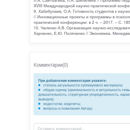
Л.А. Сайтбагина, Л.А. Шипилина // Проблемы пе
XVIII Международной научно-практической конфере
9. Хабибулаев, О.А. Готовность студентов к научн
// Инновационные проекты и программы в психоло
практической конференции: в 2 ч. – 2017. – С. 18
10. Чаленко А.В. Организация научно-исследовате
Харченко, Е.Ю. Поляченко // Экономика. Менеджме
Комментарии(0)
При добавлении комментария укажите:
степень актуальности публикуемого материала;
общую оценку (оригинальность и актуальность темы,
доказательность, структурная упорядоченность, хара
выводов);
недостатки, недочеты;
вопросы и пожелания Автору.