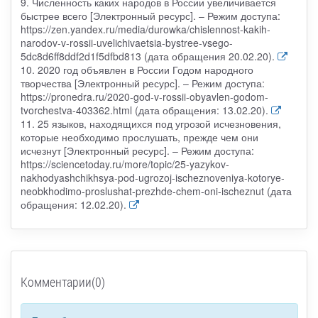
9. Численность каких народов в России увеличивается
быстрее всего [Электронный ресурс]. – Режим доступа:
https://zen.yandex.ru/media/durowka/chislennost-kakih-
narodov-v-rossii-uvelichivaetsia-bystree-vsego-
5dc8d6ff8ddf2d1f5dfbd813 (дата обращения 20.02.20).
10. 2020 год объявлен в России Годом народного
творчества [Электронный ресурс]. – Режим доступа:
https://pronedra.ru/2020-god-v-rossii-obyavlen-godom-
tvorchestva-403362.html (дата обращения: 13.02.20).
11. 25 языков, находящихся под угрозой исчезновения,
которые необходимо прослушать, прежде чем они
исчезнут [Электронный ресурс]. – Режим доступа:
https://sciencetoday.ru/more/topic/25-yazykov-
nakhodyashchikhsya-pod-ugrozoj-ischeznoveniya-kotorye-
neobkhodimo-proslushat-prezhde-chem-oni-ischeznut (дата
обращения: 12.02.20).
Комментарии(0)