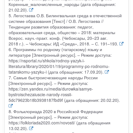
Коренные_малочисленные_народы (дата обращения:
21.02.20).
5. Легостаева О.В. Билингвальная среда в отечественной
системе образования [Текст] / О.В. Легостаева //
Тенденции развития образования: педагог,
образовательная среда, общество – 2018: материалы
Всерос. науч.-практ. конф. (Чебоксары, 20–23 авг.
2018 г.). – Чебоксары: ИД «Среда», 2018. – С. 191–193.
6. Программы по родному (татарскому) языку и
литературе [Электронный ресурс]. – Режим доступа:
https://nsportal.ru/shkola/rodnoy-yazyk-i-
literatura/library/2020/01/19/programmy-po-rodnomu-
tatarskomu-yazyku-i (дата обращения: 17.09.20).
7. Самые быстроисчезающие народы России
[Электронный ресурс]. – Режим доступа:
https://zen.yandex.ru/media/durowka/samye-
bystroischezaiuscie-narody-rossii-
5dc79623b18b3938187fbd9f (дата обращения: 20.02.20).
8. Фольклориада 2020 в Российской Федерации
[Электронный ресурс]. – Режим доступа:
https://folkloriada2020.com/novosti/ (дата обращения
13.02.20).