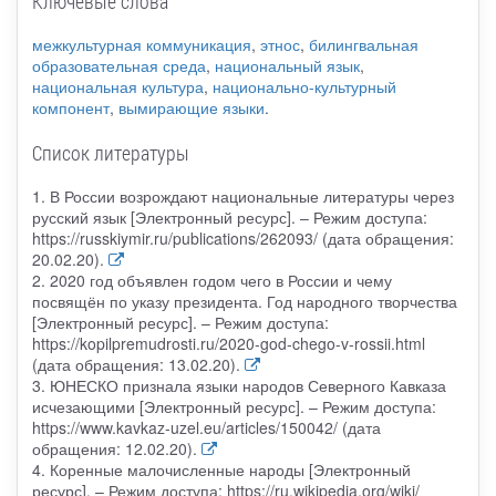
Ключевые слова
межкультурная коммуникация
,
этнос
,
билингвальная
образовательная среда
,
национальный язык
,
национальная культура
,
национально-культурный
компонент
,
вымирающие языки
.
Список литературы
1. В России возрождают национальные литературы через
русский язык [Электронный ресурс]. – Режим доступа:
https://russkiymir.ru/publications/262093/ (дата обращения:
20.02.20).
2. 2020 год объявлен годом чего в России и чему
посвящён по указу президента. Год народного творчества
[Электронный ресурс]. – Режим доступа:
https://kopilpremudrosti.ru/2020-god-chego-v-rossii.html
(дата обращения: 13.02.20).
3. ЮНЕСКО признала языки народов Северного Кавказа
исчезающими [Электронный ресурс]. – Режим доступа:
https://www.kavkaz-uzel.eu/articles/150042/ (дата
обращения: 12.02.20).
4. Коренные малочисленные народы [Электронный
ресурс]. – Режим доступа: https://ru.wikipedia.org/wiki/