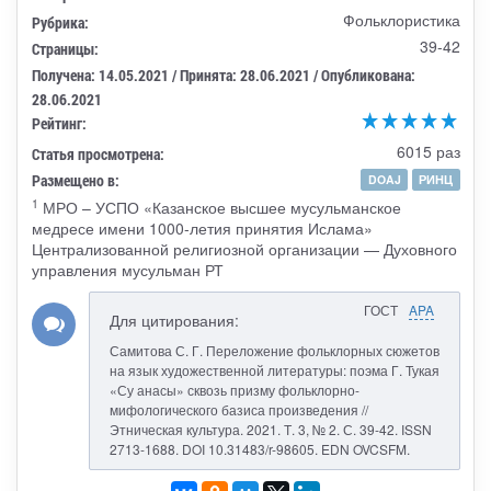
Фольклористика
Рубрика:
39-42
Страницы:
Получена: 14.05.2021 / Принята: 28.06.2021 / Опубликована:
28.06.2021
Рейтинг:
6015 раз
Статья просмотрена:
Размещено в:
DOAJ
РИНЦ
1
МРО – УСПО «Казанское высшее мусульманское
медресе имени 1000-летия принятия Ислама»
Централизованной религиозной организации — Духовного
управления мусульман РТ
ГОСТ
APA
Для цитирования:
Самитова С. Г. Переложение фольклорных сюжетов
на язык художественной литературы: поэма Г. Тукая
«Су анасы» сквозь призму фольклорно-
мифологического базиса произведения //
Этническая культура. 2021. Т. 3, № 2. С. 39-42. ISSN
2713-1688. DOI 10.31483/r-98605. EDN OVCSFM.