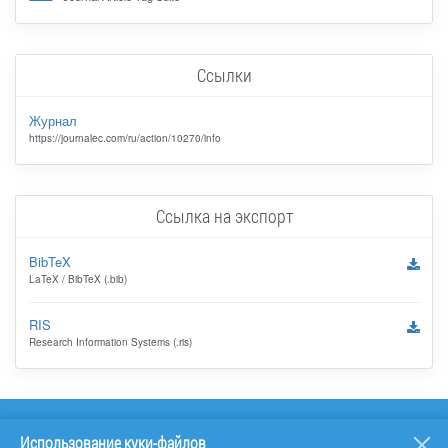
Ссылки
Журнал
https://journalec.com/ru/action/10270/info
Ссылка на экспорт
BibTeX
LaTeX / BibTeX (.bib)
RIS
Research Information Systems (.ris)
Использование куки-файлов