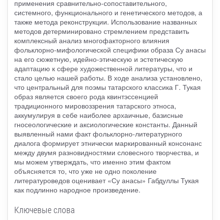
применения сравнительно-сопоставительного,
системного, функционального и генетического методов, а
также метода реконструкции. Использование названных
методов детерминировано стремлением представить
комплексный анализ многофакторного влияния
фольклорно-мифологической специфики образа Су анасы
на его сюжетную, идейно-этическую и эстетическую
адаптацию к сфере художественной литературы, что и
стало целью нашей работы. В ходе анализа установлено,
что центральный для поэмы татарского классика Г. Тукая
образ является своего рода квинтэссенцией
традиционного мировоззрения татарского этноса,
аккумулируя в себе наиболее архаичные, базисные
гносеологические и аксиологические константы. Данный
выявленный нами факт фольклорно-литературного
диалога формирует этнически маркированный консонанс
между двумя разновидностями словесного творчества, и
мы можем утверждать, что именно этим фактом
объясняется то, что уже не одно поколение
литературоведов оценивает «Су анасы» Габдуллы Тукая
как подлинно народное произведение.
Ключевые слова