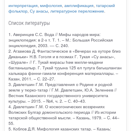
интерпретация
,
мифология
,
амплификация
,
татарский
фольклор
,
Су анасы
,
литературное переложение
.
Список литературы
1. Аверинцев С.С. Вода // Мифы народов мира:
энциклопедия: в 2-х т. Т. 1. – М.: Большая Российская
энциклопедия, 2003. –– С. 240.
2. Агзамова Д. Фантастическое в «Вечерах на хуторе близ
Диканьки» Н.В. Гоголя и в поэмах Г. Тукая «Су анасы»,
«Шурале» // Г. Тукай мирасы һәм милли-мәдәни
багланышлыр. Г. Тукай тууына 125 ел тулуга багышланган
халыкара фәнни-гамәли конференция материаллары. –
Казан, 2011. – С. 22–27.
3. Давлетшин Г.М. Представления о Родине и родной
земле у тюрко-татар / Г.М. Давлетшин, Ю.А. Зеленеев //
Вестник Казанского государственного университета
культуры. – 2015. – №4, ч. 2. – С. 40–43.
4. Давлетшин Г.М. О космогонических воззрениях
Волжских Булгар домонгольского периода // Из истории
татарской общественной мысли. – Казань, 1979. – C. 44–
55.
5. Коблов Д.Я. Мифология казанских татар. – Казань: