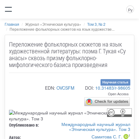
Ру
Главная
Журнал «Этническая культура»
Том 3, № 2
Переложение фольклорных сюжетов на язык художестве...
Переложение фольклорных сюжетов на язык
художественной литературы: поэма Г. Тукая «Су
анасы» сквозь призму фольклорно-
мифологического базиса произведения
Научная статья
EDN:
OVCSFM
DOI:
10.31483/r-98605
Open Access
Международный научный журнал
Опубликовано в:
«Этническая культура». Том 3
1
Самитова С. Г.
Автор: