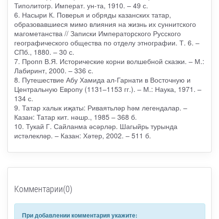
Типолитогр. Императ. ун-та, 1910. – 49 с.
6. Насыри К. Поверья и обряды казанских татар,
образовавшиеся мимо влияния на жизнь их суннитского
магометанства // Записки Императорского Русского
географического общества по отделу этнографии. Т. 6. –
СПб., 1880. – 30 с.
7. Пропп В.Я. Исторические корни волшебной сказки. – М.:
Лабиринт, 2000. – 336 с.
8. Путешествие Абу Хамида ал-Гарнати в Восточную и
Центральную Европу (1131–1153 гг.). – М.: Наука, 1971. –
134 с.
9. Татар халык иҗаты: Риваятьләр һәм легендалар. –
Казан: Татар кит. нәшр., 1985 – 368 б.
10. Тукай Г. Сайланма әсәрләр. Шагыйрь турында
истәлекләр. – Казан: Хәтер, 2002. – 511 б.
Комментарии(0)
При добавлении комментария укажите: