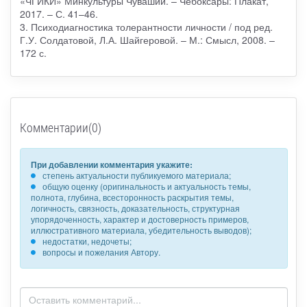
«ЧГИКИ» Минкультуры Чувашии. – Чебоксары: Плакат,
2017. – С. 41–46.
3. Психодиагностика толерантности личности / под ред.
Г.У. Солдатовой, Л.А. Шайгеровой. – М.: Смысл, 2008. –
172 с.
Комментарии(0)
При добавлении комментария укажите:
степень актуальности публикуемого материала;
общую оценку (оригинальность и актуальность темы,
полнота, глубина, всесторонность раскрытия темы,
логичность, связность, доказательность, структурная
упорядоченность, характер и достоверность примеров,
иллюстративного материала, убедительность выводов);
недостатки, недочеты;
вопросы и пожелания Автору.