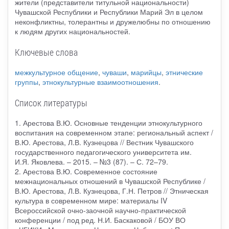
жители (представители титульной национальности)
Чувашской Республики и Республики Марий Эл в целом
неконфликтны, толерантны и дружелюбны по отношению
к людям других национальностей.
Ключевые слова
межкультурное общение
,
чуваши
,
марийцы
,
этнические
группы
,
этнокультурные взаимоотношения
.
Список литературы
1. Арестова В.Ю. Основные тенденции этнокультурного
воспитания на современном этапе: региональный аспект /
В.Ю. Арестова, Л.В. Кузнецова // Вестник Чувашского
государственного педагогического университета им.
И.Я. Яковлева. – 2015. – №3 (87). – С. 72–79.
2. Арестова В.Ю. Современное состояние
межнациональных отношений в Чувашской Республике /
В.Ю. Арестова, Л.В. Кузнецова, Г.Н. Петров // Этническая
культура в современном мире: материалы IV
Всероссийской очно-заочной научно-практической
конференции / под ред. Н.И. Баскаковой / БОУ ВО