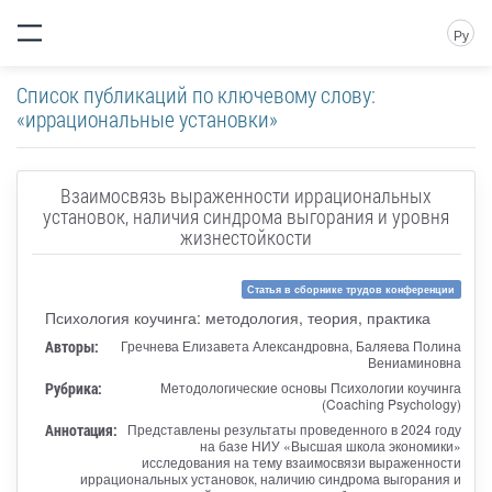
Ру
Список публикаций по ключевому слову:
«иррациональные установки»
Взаимосвязь выраженности иррациональных
установок, наличия синдрома выгорания и уровня
жизнестойкости
Статья в сборнике трудов конференции
Психология коучинга: методология, теория, практика
Авторы:
Гречнева Елизавета Александровна, Баляева Полина
Вениаминовна
Рубрика:
Методологические основы Психологии коучинга
(Coaching Psychology)
Аннотация:
Представлены результаты проведенного в 2024 году
на базе НИУ «Высшая школа экономики»
исследования на тему взаимосвязи выраженности
иррациональных установок, наличию синдрома выгорания и