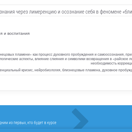
знания через лимеренцию и осознание себя в феномене «бл
я и воспитания
нецовых пламени» как процесс духовного пробуждения и самоосознания, пр
логические аспекты, влияние слияния и символики возвращения в «райское 
необходимость коррекци
тенциальный кризис, нейробиология, близнецовые пламена, духовное пробуж
ним из первых, кто будет в курсе