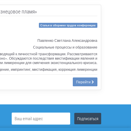
изнецовое пламя»
Статья в сборнике трудов конференции
Павленко Светлана Александровна
Социальные процессы и образование
иводящий к личностной трансформации. Рассматриваются
лоно». Обсуждаются последствия мистификации явления и
и лимеренции для смягчения экзистенциального кризиса.
дение, импринтинг, мистификация, коррекция лимеренции
Перейти