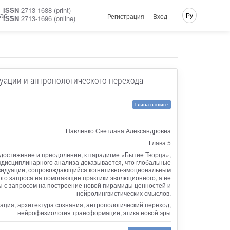
ISSN
2713-1688 (print)
ас
Ру
Регистрация
Вход
ISSN
2713-1696 (online)
уации и антропологического перехода
Глава в книге
Павленко Светлана Александровна
Глава 5
достижение и преодоление, к парадигме «Бытие Творца»,
еждисциплинарного анализа доказывается, что глобальные
дивидуации, сопровождающийся когнитивно-эмоциональным
го запроса на помогающие практики эволюционного, а не
ы с запросом на построение новой пирамиды ценностей и
нейролингвистических смыслов.
ация, архитектура сознания, антропологический переход,
нейрофизиология трансформации, этика новой эры