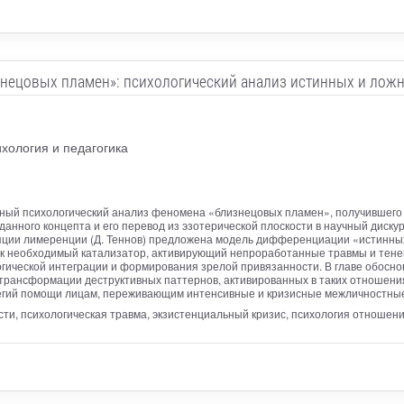
нецовых пламен»: психологический анализ истинных и лож
хология и педагогика
сный психологический анализ феномена «близнецовых пламен», получившего
нного концепта и его перевод из эзотерической плоскости в научный дискурс
цепции лимеренции (Д. Теннов) предложена модель дифференциации «истинн
ак необходимый катализатор, активирующий непроработанные травмы и тенев
огической интеграции и формирования зрелой привязанности. В главе обосн
 трансформации деструктивных паттернов, активированных в таких отношени
егий помощи лицам, переживающим интенсивные и кризисные межличностные
ти, психологическая травма, экзистенциальный кризис, психология отношен