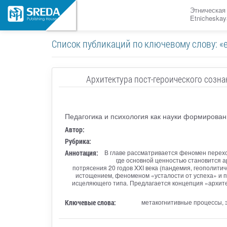
Этническая
Etnicheskay
Список публикаций по ключевому слову: «exis
Архитектура пост-героического созн
Педагогика и психология как науки формирова
Автор:
Рубрика:
Аннотация:
В главе рассматривается феномен перехо
где основной ценностью становится а
потрясения 20 годов XXI века (пандемия, геополит
истощением, феноменом «усталости от успеха» и п
исцеляющего типа. Предлагается концепция «архите
Ключевые слова:
метакогнитивные процессы, э