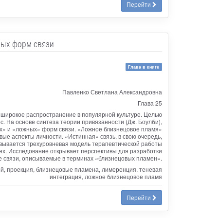
Перейти
ных форм связи
Глава в книге
Павленко Светлана Александровна
Глава 25
 широкое распространение в популярной культуре. Целью
. На основе синтеза теории привязанности (Дж. Боулби),
ых» и «ложных» форм связи. «Ложное близнецовое пламя»
ые аспекты личности. «Истинная» связь, в свою очередь,
овывается трехуровневая модель терапевтической работы
ях. Исследование открывает перспективы для разработки
 связи, описываемые в терминах «близнецовых пламен».
ий, проекция, близнецовые пламена, лимеренция, теневая
интеграция, ложное близнецовое пламя
Перейти