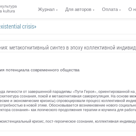
 культура
Журнал
Для авторов
Оплата
О н
a kultura
tential crisis»
ания: метакогнитивный синтез в эпоху коллективной индивид
ния потенциала современного общества
да личности от завершенной парадигмы «Пути Героя», ориентированной на 
рхитектура сознания, покой и метакогнитивная саморегуляция. На основе м
ические и экономические кризисы) спровоцировали процесс коллективной ин
отребностью в новой этике. Обосновывается возникновение нового социально
ктора сознания» как логического продолжения терапии и коучинга для работ
кзистенциальный кризис, пост-героическое сознание, коллективная индивиду