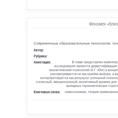
Феномен «близ
Современные образовательные технологии: пси
Автор:
Рубрика:
Аннотация:
В главе представлен комплек
исследования является демистификация да
аналитической психологии (К.Г. Юнг) и кон
рассматривается не как ошибка выбора, а к
интерпретируется как результат успешной психол
(телесный, эмоциональный, когнитивный уровни) для
валидных терапевтических страт
Ключевые слова:
самосознание, теория привязаннос