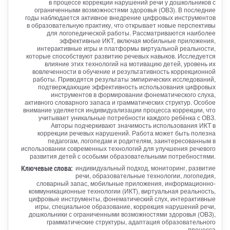
в процессе коррекции нарушений речи у дошкольников с
ограниченными возможностями здоровья (ОВЗ). В последние
годы наблюдается активное внедрение цифровых инструментов
в образовательную практику, что открывает новые перспективы
для логопедической работы. Рассматриваются наиболее
эффективные ИКТ, включая мобильные приложения,
интерактивные игры и платформы виртуальной реальности,
которые способствуют развитию речевых навыков. Исследуется
влияние этих технологий на мотивацию детей, уровень их
вовлеченности в обучение и результативность коррекционной
работы. Приводятся результаты эмпирических исследований,
подтверждающие эффективность использования цифровых
инструментов в формировании фонематического слуха,
активного словарного запаса и грамматических структур. Особое
внимание уделяется индивидуализации процесса коррекции, что
учитывает уникальные потребности каждого ребёнка с ОВЗ.
Авторы подчеркивают значимость использования ИКТ в
коррекции речевых нарушений. Работа может быть полезна
педагогам, логопедам и родителям, заинтересованным в
использовании современных технологий для улучшения речевого
развития детей с особыми образовательными потребностями.
Ключевые слова:
индивидуальный подход, мониторинг, развитие
речи, образовательные технологии, логопедия,
словарный запас, мобильные приложения, информационно-
коммуникационные технологии (ИКТ), виртуальная реальность,
цифровые инструменты, фонематический слух, интерактивные
игры, специальное образование, коррекция нарушений речи,
дошкольники с ограниченными возможностями здоровья (ОВЗ),
грамматические структуры, адаптация образовательного
процесса