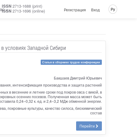
ISSN
2713-1688 (print)
ас
Ру
Регистрация
Вход
ISSN
2713-1696 (online)
 в условиях Западной Сибири
Статья в сборнике трудов конференции
Бакшаев Дмитрий Юрьевич
ывания, интенсификация производства и защита растений
ных в весенние и летние сроки под покров овса с викой, в
окровных осенних посевов. Полученная масса может быть
оставила 0,24–0,32 к. ед. и 2,4–3,2 МДж обменной энергии.
ева, покровные культуры, качество силоса, биохимический
состав
Перейти