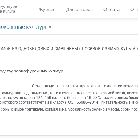
 культура
Журнал
Для авторов
Оплата
О н
a kultura
покровные культуры»
рмов из одновидовых и смешанных посевов озимых культур
одству зернофуражных культур
Семеноводство, сортовая агротехника, технологии воздел
ультур как в одновидовых, так и в смешанных посевах с озимой викой, посеян
олютно сухой массы 124–159 ц/га, что больше на 16–28% традиционных бесп
 которого соответствует I и II классу (ГОСТ 55986–2014), питательность 1 кг с
ожь, озимое тритикале, озимая вика, урожайность зелёной массы, сроки пос