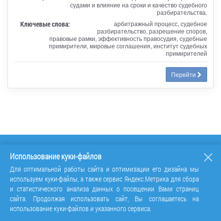
судами и влияние на сроки и качество судебного
разбирательства.
Ключевые слова:
арбитражный процесс, судебное
разбирательство, разрешение споров,
правовые рамки, эффективность правосудия, судебные
примирители, мировые соглашения, институт судебных
примирителей
Перейти
Использование куки-файлов
Для оптимальной работы сайта и оптимизации его дизайна мы
используем куки-файлы, а также сервис Яндекс.Метрика для сбора
и статистического анализа данных о посещении Вами страниц
сайта. Продолжая использовать сайт, Вы соглашаетесь на
использование куки-файлов и указанного сервиса.