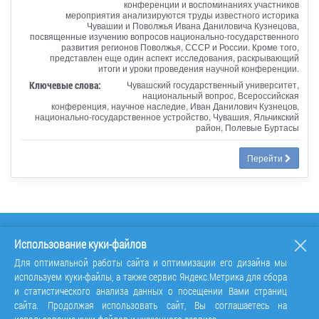
конференции и воспоминаниях участников
мероприятия анализируются труды известного историка
Чувашии и Поволжья Ивана Даниловича Кузнецова,
посвященные изучению вопросов национально-государственного
развития регионов Поволжья, СССР и России. Кроме того,
представлен еще один аспект исследования, раскрывающий
итоги и уроки проведения научной конференции.
Ключевые слова:
Чувашский государственный университет,
национальный вопрос, Всероссийская
конференция, научное наследие, Иван Данилович Кузнецов,
национально-государственное устройство, Чувашия, Яльчикский
район, Полевые Буртасы
Перейти
Использование куки-файлов
Для оптимальной работы сайта и оптимизации его дизайна мы
используем куки-файлы, а также сервис Яндекс.Метрика для сбора
и статистического анализа данных о посещении Вами страниц
сайта. Продолжая использовать сайт, Вы соглашаетесь на