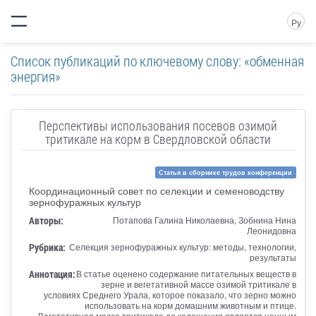
Ру
Список публикаций по ключевому слову: «обменная
энергия»
Перспективы использования посевов озимой
тритикале на корм в Свердловской области
Статья в сборнике трудов конференции
Координационный совет по селекции и семеноводству
зернофуражных культур
Авторы:
Потапова Галина Николаевна, Зобнина Нина
Леонидовна
Рубрика:
Селекция зернофуражных культур: методы, технологии,
результаты
Аннотация:
В статье оценено содержание питательных веществ в
зерне и вегетативной массе озимой тритикале в
условиях Среднего Урала, которое показало, что зерно можно
использовать на корм домашним животным и птице.
Вегетативная масса тритикале до колошения является ценным