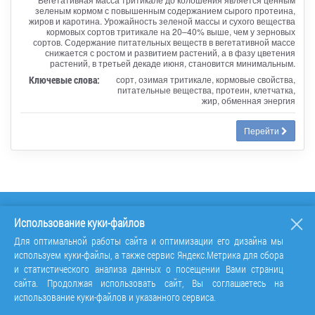
зеленым кормом с повышенным содержанием сырого протеина,
жиров и каротина. Урожайность зеленой массы и сухого вещества
кормовых сортов тритикале на 20–40% выше, чем у зерновых
сортов. Содержание питательных веществ в вегетативной массе
снижается с ростом и развитием растений, а в фазу цветения
растений, в третьей декаде июня, становится минимальным.
Ключевые слова:
сорт, озимая тритикале, кормовые свойства,
питательные вещества, протеин, клетчатка,
жир, обменная энергия
Перейти
Использование куки-файлов
Для оптимальной работы сайта и оптимизации его дизайна мы
используем куки-файлы, а также сервис Яндекс.Метрика для сбора
и статистического анализа данных о посещении Вами страниц
сайта. Продолжая использовать сайт, Вы соглашаетесь на
использование куки-файлов и указанного сервиса.