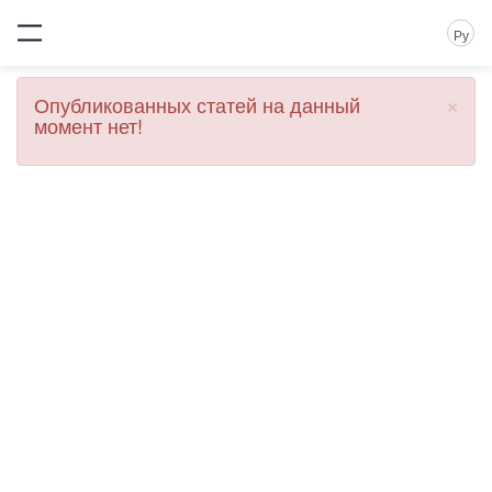
Ру
×
Опубликованных статей на данный
момент нет!