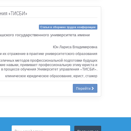
ения «ТИСБИ»
Статья в сборнике трудов конференции
ашского государственного университета имени
Юн Лариса Владимировна
и их отражение в практике университетского образования
различных методов профессиональной подготовки будущих
ские навыки, прививает профессиональную этику юриста и
т в процессе обучения Университет управления «ТИСБИ».
клиническое юридическое образование, юрист, стажер
Перейти