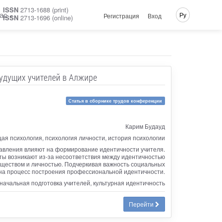
ISSN
2713-1688 (print)
ас
Ру
Регистрация
Вход
ISSN
2713-1696 (online)
удущих учителей в Алжире
Статья в сборнике трудов конференции
Карим Будауд
ая психология, психология личности, история психологии
тавления влияют на формирование идентичности учителя.
ты возникают из-за несоответствия между идентичностью
обществом и личностью. Подчеркивая важность социальных
 на процесс построения профессиональной идентичности.
начальная подготовка учителей, культурная идентичность
Перейти