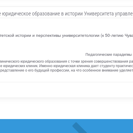
 юридическое образование в истории Университета управл
тетской истории и перспективы университетологии (к 50-летию Чув
Педагогические парадигмы 
клинического юридического образования с точки зрения совершенствования 
зе юридических клиник. Именно юридическая клиника дает студенту практиче
представление о его будущей профессии, на что особенное внимание уделяе