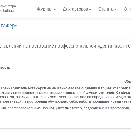
 культура
Журнал
Для авторов
Оплата
О н
a kultura
стажер»
ставлений на построение профессиональной идентичности б
ность
Общ
вления учителей-стажеров на начальном этапе обучения и то, как эти предс
редставления являются ориентиром и якорем для будущих учителей. Конфлик
и словами, различие, которое имеет место, основано на определении между 
епрезентаций в построении обучающего себя, работа проливает новый свет
ия, профессиональные навыки, учитель-стажер, педагогическая профессия, 