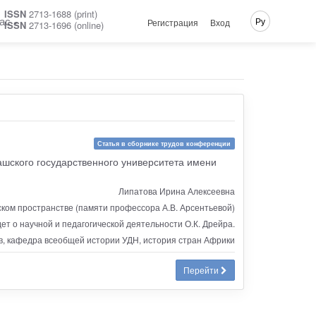
ISSN
2713-1688 (print)
ас
Ру
Регистрация
Вход
ISSN
2713-1696 (online)
Статья в сборнике трудов конференции
ашского государственного университета имени
Липатова Ирина Алексеевна
ском пространстве (памяти профессора А.В. Арсентьевой)
дет о научной и педагогической деятельности О.К. Дрейра.
в, кафедра всеобщей истории УДН, история стран Африки
Перейти