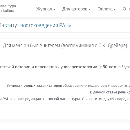
 культура
Журнал
Для авторов
Оплата
О н
a kultura
Институт востоковедения РАН»
Для меня он был Учителем (воспоминания о О.К. Дрейере)
тетской истории и перспективы университетологии (к 50-летию Чув
Личности ученых, организаторов образования и педагогов в университет
В данной статье речь и
я РАН, главная редакция восточной литературы, Университет дружбы народо