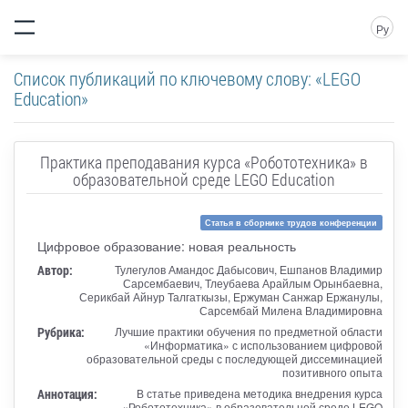
Ру
Список публикаций по ключевому слову: «LEGO
Education»
Практика преподавания курса «Робототехника» в
образовательной среде LEGO Education
Статья в сборнике трудов конференции
Цифровое образование: новая реальность
Автор:
Тулегулов Амандос Дабысович, Ешпанов Владимир
Сарсембаевич, Тлеубаева Арайлым Орынбаевна,
Серикбай Айнур Талгаткызы, Ержуман Санжар Ержанулы,
Сарсембай Милена Владимировна
Рубрика:
Лучшие практики обучения по предметной области
«Информатика» с использованием цифровой
образовательной среды с последующей диссеминацией
позитивного опыта
Аннотация:
В статье приведена методика внедрения курса
«Робототехника» в образовательной среде LEGO