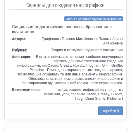
Сервисы для создания инфографики
Статья в сборнике трудов конференции
Социально-педагогические вопросы образования и
воспитания
Авторы:
Трифонова Татьяна Михайловна, Пьяных Арина
Алексеевна
Рубрика:
Теория и методика обучения и воспитания
Аннотация:
В статье описываются такие наиболее популярные
сервисы для самостоятельного создания
инфографики, как Cacoo, Creatly, Fluxvfx, Infogr.am, Omni Graffle,
Piktochart. Приведены характеристики каждого сервиса,
позволяющие создавать те или иные элементы инфографики.
Обоснованы методические возможности инфографики в
формировании функциональной грамотности обучающихся.
Ключевые слова:
визуализация, инфографика, средства
обучения, урок, сервисы Cacoo, Creatly, Fluxvfx,
Infogr, Omni Graffle, Piktochart
Перейти