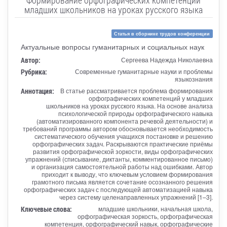
младших школьников на уроках русского языка
Статья в сборнике трудов конференции
Актуальные вопросы гуманитарных и социальных наук
Автор:
Сергеева Надежда Николаевна
Рубрика:
Современные гуманитарные науки и проблемы
языкознания
Аннотация:
В статье рассматривается проблема формирования
орфографических компетенций у младших
школьников на уроках русского языка. На основе анализа
психологической природы орфографического навыка
(автоматизированного компонента речевой деятельности) и
требований программы автором обосновывается необходимость
систематического обучения учащихся постановке и решению
орфографических задач. Раскрываются практические приёмы
развития орфографической зоркости, виды орфографических
упражнений (списывание, диктанты, комментированное письмо)
и организация самостоятельной работы над ошибками. Автор
приходит к выводу, что ключевым условием формирования
грамотного письма является сочетание осознанного решения
орфографических задач с последующей автоматизацией навыка
через систему целенаправленных упражнений [1–3].
Ключевые слова:
младшие школьники, начальная школа,
орфографическая зоркость, орфографическая
компетенция, орфографический навык, орфографические