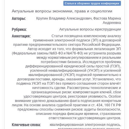
Статья в сборнике трудов конференции
Актуальные вопросы экономики, права и социологии
Авторы:
Крупин Владимир Александрович, Фастова Марина
Андреевна
Рубрика:
Актуальные вопросы юриспруденции
Аннотация:
Статья посвящена комплексному анализу
применения электронной подписи (ЭП) в договорной
практике предпринимательского сектора Российской Федерации.
Автор исходит из того, что формальная легализация ЭП
(Федеральные законы №63-ФЗ и №476-ФЗ) не устранила разрыва
между нормативным регулированием и реальными
потребностями бизнеса. Исследуется проблема
дифференцированной юридической силы простой (ПЭП),
усиленной неквалифицированной (УНЭП) и усиленной
квалифицированной (УКЭП) подписей применительно к
договорам поставки, аренды, оказания услуг. Установлено, что
подмена УКЭП на ПЭП без прямого соглашения сторон влечёт
ничтожность сделки. Рассмотрены технологические и
организационные риски: компрометация ключей, сбои
удостоверяющих центров, реестровая уязвимость. Особое
внимание уделено доказыванию факта подписания конкретным
лицом. На основе анализа судебной практики и ст. 434, 160 ГК РФ
предложены способы снижения рисков: аудиты безопасности,
описание порядка фиксации времени, страхование
ответственности удостоверяющих центров.
Ключевые слова:
квалифицированная электронная подпись,
детерминированное волеизъявление,