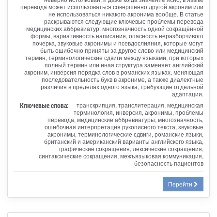
перевода может использоваться совершенно другой акроним или
не использоваться никакого акронима вообще. В статье
раскрываются следующие ключевые проблемы перевода
медицинских аббревиатур: многозначность одной сокращённой
формы, вариативность написания, опасность неразборчивого
почерка, звуковые акронимы и псевдослияния, которые могут
быть ошибочно приняты за другое слово или медицинский
термин, терминологические сдвиги между языками, при которых
полный термин или иная структура заменяет английский
акроним, инверсия порядка слов в романских языках, меняющая
последовательность букв в акрониме, а также диалектные
различия в пределах одного языка, требующие отдельной
адаптации.
Ключевые слова:
транскрипция, транслитерация, медицинская
терминология, инверсия, акронимы, проблемы
перевода, медицинские аббревиатуры, многозначность,
ошибочная интерпретация рукописного текста, звуковые
акронимы, терминологические сдвиги, романские языки,
британский и американский варианты английского языка,
графические сокращения, лексические сокращения,
синтаксические сокращения, межъязыковая коммуникация,
безопасность пациентов
Перейти