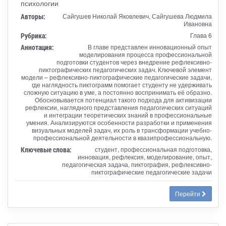
психологии
Авторы:
Сайгушев Николай Яковлевич, Сайгушева Людмила
Ивановна
Рубрика:
Глава 6
Аннотация:
В главе представлен инновационный опыт
моделирования процесса профессиональной
подготовки студентов через внедрение рефлексивно-
пиктографических педагогических задач. Ключевой элемент
модели – рефлексивно-пиктографические педагогические задачи,
где наглядность пиктограмм помогает студенту не удерживать
сложную ситуацию в уме, а постоянно воспринимать её образно.
Обосновывается потенциал такого подхода для активизации
рефлексии, наглядного представления педагогических ситуаций
и интеграции теоретических знаний в профессиональные
умения. Анализируются особенности разработки и применения
визуальных моделей задач, их роль в трансформации учебно-
профессиональной деятельности в квазипрофессиональную.
Ключевые слова:
студент, профессиональная подготовка,
инновация, рефлексия, моделирование, опыт,
педагогическая задача, пиктография, рефлексивно-
пиктографические педагогические задачи
Перейти