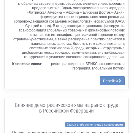
глобальных стратегических ресурсов, включая углеводороды и
продовольствие. Вдоль макрорегионального коридора
«Латинская Америка – Африка – Ближний Восток – Азия»
формируется транснациональная зона развития,
сопровождающаяся созданием новых логистических узлов (ОАЭ,
Суэцкий канал). В складывающихся условиях фиксируется
трансформация глобальных товарных и финансовых потоков:
отмечается интенсификация взаимной торговли между
странами-участницами, а также расширение практики расчётов в
национальных валютах. Вместе с тем сохраняется ряд
системных противоречий, среди которых – структурные
дисбалансы между государствами-членами, внутриблоковая
конкуренция и усиление внешнего санкционного давления.
Ключевые слова:
риски, расширение, БРИКС, экономическая
география, глобальные потоки
Перейти
Влияние демографической ямы на рынок труда
в Российской Федерации
Статья в сборнике трудов конференции
Право, экономика и управление: состояние, проблемы и