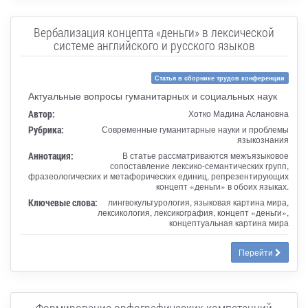
Вербализация концепта «деньги» в лексической
системе английского и русского языков
Статья в сборнике трудов конференции
Актуальные вопросы гуманитарных и социальных наук
Автор:
Хотко Мадина Аслановна
Рубрика:
Современные гуманитарные науки и проблемы
языкознания
Аннотация:
В статье рассматриваются межъязыковое
сопоставление лексико-семантических групп,
фразеологических и метафорических единиц, репрезентирующих
концепт «деньги» в обоих языках.
Ключевые слова:
лингвокультурология, языковая картина мира,
лексикология, лексикография, концепт «деньги»,
концептуальная картина мира
Перейти
Формирование орфографических компетенций