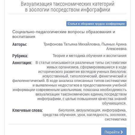
Визуализация таксономических категорий
в зоологии посредством инфографики
Статья в сборнике трудов конференции
Социально-педагогические вопросы образования и
воспитания
Авторы:
Трифонова Татьяна Михайловна, Пьяных Арина
Алексеевна
Рубрика:
Теория и методика обучения и воспитания
Аннотация:
В статье описываются различные типы систематики
живых организмов, сформировавшиеся в ходе
исторического развития взглядов ученых биологов:
искусственный, типологический, фенетический и
филогенетический. В ходе анализа описанных типов систематики
и выявленных недостатков в предоставлении учебной
информации современным школьникам, показана необходимость
визуализации таксономических единиц посредством
инфографики, с целью повышения качества знаний
обучающихся.
Ключевые слова:
биология, визуализация, инфографика,
средства обучения, урок, наглядность, зоология,
систематика
Перейти