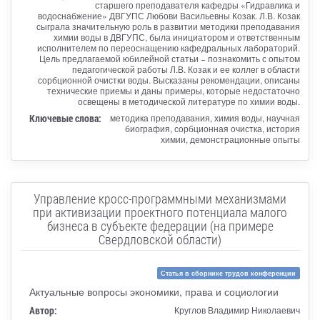
старшего преподавателя кафедры «Гидравлика и
водоснабжение» ДВГУПС Любови Васильевны Козак. Л.В. Козак
сыграла значительную роль в развитии методики преподавания
химии воды в ДВГУПС, была инициатором и ответственным
исполнителем по переоснащению кафедральных лабораторий.
Цель предлагаемой юбилейной статьи − познакомить с опытом
педагогической работы Л.В. Козак и ее коллег в области
сорбционной очистки воды. Высказаны рекомендации, описаны
технические приемы и даны примеры, которые недостаточно
освещены в методической литературе по химии воды.
Ключевые слова:
методика преподавания, химия воды, научная
биография, сорбционная очистка, история
химии, демонстрационные опыты
Управление кросс-программными механизмами
при активизации проектного потенциала малого
бизнеса в субъекте федерации (на примере
Свердловской области)
Статья в сборнике трудов конференции
Актуальные вопросы экономики, права и социологии
Автор:
Круглов Владимир Николаевич