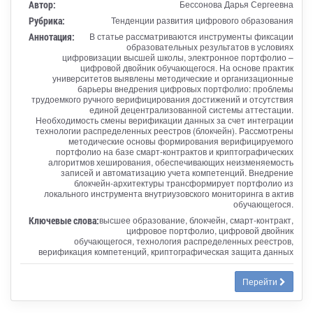
Автор:
Бессонова Дарья Сергеевна
Рубрика:
Тенденции развития цифрового образования
Аннотация:
В статье рассматриваются инструменты фиксации
образовательных результатов в условиях
цифровизации высшей школы, электронное портфолио –
цифровой двойник обучающегося. На основе практик
университетов выявлены методические и организационные
барьеры внедрения цифровых портфолио: проблемы
трудоемкого ручного верифицирования достижений и отсутствия
единой децентрализованной системы аттестации.
Необходимость смены верификации данных за счет интеграции
технологии распределенных реестров (блокчейн). Рассмотрены
методические основы формирования верифицируемого
портфолио на базе смарт-контрактов и криптографических
алгоритмов хеширования, обеспечивающих неизменяемость
записей и автоматизацию учета компетенций. Внедрение
блокчейн-архитектуры трансформирует портфолио из
локального инструмента внутриузовского мониторинга в актив
обучающегося.
Ключевые слова:
высшее образование, блокчейн, смарт-контракт,
цифровое портфолио, цифровой двойник
обучающегося, технология распределенных реестров,
верификация компетенций, криптографическая защита данных
Перейти