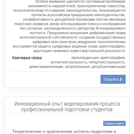
Особое внимание уделяется системным проблемам:
анонимности нарушителей, трансграничному пиратству,
технологическому отставанию законодательства. Анализируются
пробелы в российском гражданском законодательстве,
неэффективность досудебной блокировки против эволюции
пиратских сервисов, риски использования голоса и изображений
без согласия, неопределённость авторства AI-генерируемого
контента. Предложена концепция цифровизации права
интеллектуальной собственности: создание государственных
цифровых реестров прав, внедрение технологических
инструментов защиты (цифровые водяные знаки, криптография),
адаптация правовых норм к виртуальной реальности.
Ключевые слова:
юриспруденция, криптография,
интертекстуальность, гипертекстуальность,
дематюриализация, аппроприация, десубъективизация
Перейти
Инновационный опыт моделирования процесса
профессиональной подготовки студентов
Глава в книге
Теоретические и практические аспекты педагогики и