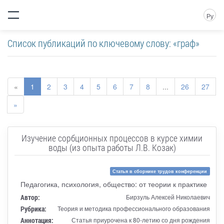
Ру
Список публикаций по ключевому слову: «граф»
«
1
2
3
4
5
6
7
8
...
26
27
»
Изучение сорбционных процессов в курсе химии
воды (из опыта работы Л.В. Козак)
Статья в сборнике трудов конференции
Педагогика, психология, общество: от теории к практике
Автор:
Бирзуль Алексей Николаевич
Рубрика:
Теория и методика профессионального образования
Аннотация:
Статья приурочена к 80-летию со дня рождения