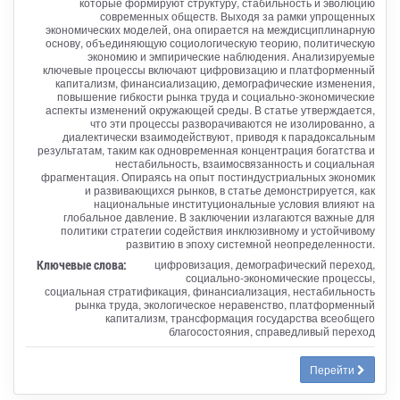
которые формируют структуру, стабильность и эволюцию
современных обществ. Выходя за рамки упрощенных
экономических моделей, она опирается на междисциплинарную
основу, объединяющую социологическую теорию, политическую
экономию и эмпирические наблюдения. Анализируемые
ключевые процессы включают цифровизацию и платформенный
капитализм, финансиализацию, демографические изменения,
повышение гибкости рынка труда и социально-экономические
аспекты изменений окружающей среды. В статье утверждается,
что эти процессы разворачиваются не изолированно, а
диалектически взаимодействуют, приводя к парадоксальным
результатам, таким как одновременная концентрация богатства и
нестабильность, взаимосвязанность и социальная
фрагментация. Опираясь на опыт постиндустриальных экономик
и развивающихся рынков, в статье демонстрируется, как
национальные институциональные условия влияют на
глобальное давление. В заключении излагаются важные для
политики стратегии содействия инклюзивному и устойчивому
развитию в эпоху системной неопределенности.
Ключевые слова:
цифровизация, демографический переход,
социально-экономические процессы,
социальная стратификация, финансиализация, нестабильность
рынка труда, экологическое неравенство, платформенный
капитализм, трансформация государства всеобщего
благосостояния, справедливый переход
Перейти