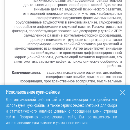
психического развития, нарушением познавательной
деятельности, пространственной ориентацией. Уделяется
внимание детям с задержкой психического развития,
отягощенной недоразвитием речи, у которых наблюдаются
специфические нарушения фонетических навыков,
обусловленные трудностями в звуковом анализе, слухоречевой
переработке информации и слуховой памяти. Рассматриваются
факторы, способствующие проявлению дисграфии у детей с ЗПР:
замедленное развитие зрительно-моторной координации,
дефицит внимания и трудности концентрации, а также
несформированность серийной организации движений и
межполушарного взаимодействия. Автор акцентирует внимание
на необходимости проведения дифференцированной
коррекционной работы, учитывающий механизм нарушения, его
симптоматику, структуру дефекта, психологические особенности
ребенка.
Ключевые слова:
задержка психического развития, дисграфия,
специфические ошибки, зрительно-моторная
координация, пространственное восприятие, мыслительные
процессы, фонетические навыки
Использование куки-файлов
Перейти
Для оптимальной работы сайта и оптимизации его дизайна мы
используем куки-файлы, а также сервис Яндекс.Метрика для сбора
и статистического анализа данных о посещении Вами страниц
сайта. Продолжая использовать сайт, Вы соглашаетесь на
использование куки-файлов и указанного сервиса.