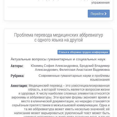
упражнения
Перейти
Проблема перевода медицинских аббревиатур
с одного языка на другой
Статья в сборнике трудов конференции
Актуальные вопросы гуманитарных и социальных наук
Авторы:
Юхимец София Александровна, Бродский Владимир
Александрович, Филипская Анастасия Вадимовна
Рубрика:
Современные гуманитарные науки и проблемы
языкознания
Аннотация:
Медицинский перевод – это узкоспециализированная
область, в которой точность является вопросом жизни
и здоровья. К числу наиболее сложных элементов относятся
акронимы и аббревиатуры. Эти краткие формы экономят время и
место в клинической документации, но нередко становятся
серьёзным препятствием в межъязыковой коммуникации. Одна и
та же аббревиатура может иметь несколько значений; её
написание может варьироваться; рукописный текст может быть
неверно истолкован; и даже когда значение ясно, в языке