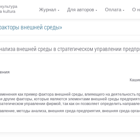
 культура
Журнал
Для авторов
Оплата
О н
a kultura
«факторы внешней среды»
нализа внешней среды в стратегическом управлении предп
ления
Кашиц
зменения как пример фактора внешней среды, влияющего на деятельность п
 и другие факторы, которые являются элементами внешней среды предприят
ратегическом управлении фирмой, так как он позволяет определить направл
равление, методы анализа, внешняя среда предприятия, внешняя среда орг