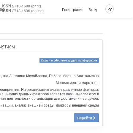
ISSN
2713-1688 (print)
ас
Ру
Регистрация
Вход
ISSN
2713-1696 (online)
риятием
Статья в сборнике трудов конференции
ына Ангелина Михайловна, Рябова Марина Анатольевна
Менеджмент и маркетинг
редприятия. На организацию влияют различные факторы:
ия. Анализ данных факторов является важным аспектом в
ения деятельности организации для достижения её целей.
анизации, анализ внешней среды, факторы внешней среды
Перейти