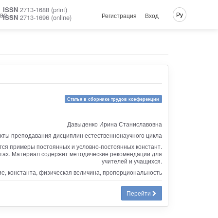
ISSN
2713-1688 (print)
ас
Ру
Регистрация
Вход
ISSN
2713-1696 (online)
Статья в сборнике трудов конференции
Давыденко Ирина Станиславовна
екты преподавания дисциплин естественнонаучного цикла
тся примеры постоянных и условно-постоянных констант.
нтах. Материал содержит методические рекомендации для
учителей и учащихся.
ие, константа, физическая величина, пропорциональность
Перейти