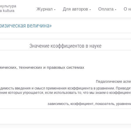
 культура
Журнал
Для авторов
Оплата
О н
a kultura
физическая величина»
Значение коэффициентов в науке
ических, технических и правовых системах
Педагогические асп
одимость введения и смысл применения коэффициента в уравнении. Приводя
ение которых упрощается, если использовать то, что мы знаем о коэффицие
зависимость, коэффициент, показатель, уравнен