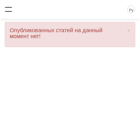
Ру
×
Опубликованных статей на данный
момент нет!