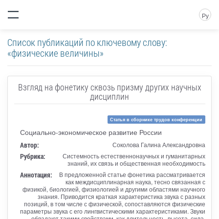
Ру
Список публикаций по ключевому слову:
«физические величины»
Взгляд на фонетику сквозь призму других научных
дисциплин
Статья в сборнике трудов конференции
Социально-экономическое развитие России
Автор:
Соколова Галина Александровна
Рубрика:
Системность естественнонаучных и гуманитарных
знаний, их связь и общественная необходимость
Аннотация:
В предложенной статье фонетика рассматривается
как междисциплинарная наука, тесно связанная с
физикой, биологией, физиологией и другими областями научного
знания. Приводится краткая характеристика звука с разных
позиций, в том числе с физической, сопоставляются физические
параметры звука с его лингвистическими характеристиками. Звуки
обладают такими свойствами, как длительность, высота, сила,