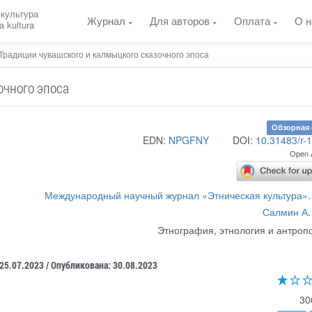
 культура
Журнал
Для авторов
Оплата
О н
a kultura
Традиции чувашского и калмыцкого сказочного эпоса
очного эпоса
Обзорная 
EDN:
NPGFNY
DOI:
10.31483/r-
Open 
Международный научный журнал «Этническая культура».
Салмин А. 
Этнография, этнология и антроп
 25.07.2023 / Опубликована: 30.08.2023
30