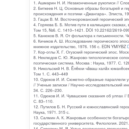
1. Ашмарин Н. И. Незаконченные рукописи // Слов
2. Биткеев Н. Ц. Основные образы богатырей и ге
происхождения и поэтики «Джангара». Элиста, 1
3. Гацак В. М. Восточнороманский героический эп
4. Горяева Б. Б. Мотив пути в калмыцких сказках,
Том 15, №6. С. 1410–1421. DOI 10.22162/2619-0
5. Канюков В. Я. От фольклора к письменности. Ч
6. Кичиков А. Ш. Исследование героического эпос
книжное издательство, 1976. 156 с. EDN YMIYBZ
7. Кор-оглы X. Г. Огузский героический эпос. Москв
8. Неклюдов С. Ю. Жанрово-типологическое сопос
поэтическая система. Москва : Наука, 1977. С. 12
9. Никольский Н. В. Ĕлĕкхи чăваш халăх юмахĕсем
Том 1. С. 443–449
10. Одюков И. И. Сюжетно-образные параллели у
// Ученые записки / Научно-исследовательский и
34. С. 226–230.
11. Одюков И. И. Чувашские сказания об улпах //
С. 83–110.
12. Путилов Б. Н. Русский и южнославянский геро
Наука, 1971. 315 с.
13. Салмин А. К. Жанровые особенности богатырск
государственного университета. Филология. 2021
14. Сироткин М. Я. Устно-поэтическое творчество 