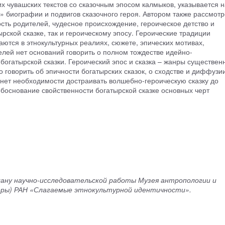
 чувашских текстов со сказочным эпосом калмыков, указывается н
» биографии и подвигов сказочного героя. Автором также рассмот
ность родителей, чудесное происхождение, героическое детство и
рской сказке, так и героическому эпосу. Героические традиции
аются в этнокультурных реалиях, сюжете, эпических мотивах,
лей нет оснований говорить о полном тождестве идейно-
богатырской сказки. Героический эпос и сказка – жанры существен
оворить об эпичности богатырских сказок, о сходстве и диффузии
, нет необходимости достраивать волшебно-героическую сказку до
обоснование свойственности богатырской сказке основных черт
лану научно-исследовательской работы Музея антропологии и
еры) РАН «Слагаемые этнокультурной идентичности».