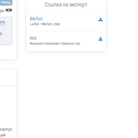
РИНЦ
Ссылка на экспорт
ук
BibTeX
APA
LaTeX / BibTeX (.bib)
3-
RIS
Research Information Systems (.ris)
корпус
щей