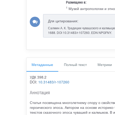
Размещено в:
1
Музей антропологии и этно
Для цитирования:
Салмин А. К. Традиции чувашского и калмыцкого
1688. DOI 10.31483/r-107260. EDN NPGFNY.
Метаданные
Полный текст
Метрики
УДК 398.2
DOI:
10.31483/r-107260
Аннотация
Статья посвящена многолетнему спору о свойстве
героического эпоса. Автором на основе историко
текстов сказочного эпоса чувашей и калмыков. 