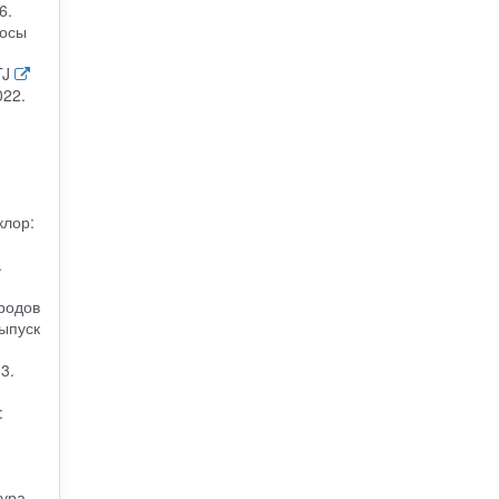
6.
росы
TJ
022.
клор:
.
родов
ыпуск
3.
:
ура.