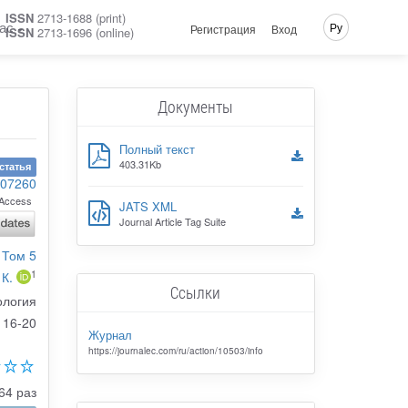
ISSN
2713-1688 (print)
ас
Ру
Регистрация
Вход
ISSN
2713-1696 (online)
Документы
Полный текст
403.31Kb
статья
107260
Access
JATS XML
Journal Article Tag Suite
 Том 5
1
К.
Ссылки
ология
16-20
Журнал
https://journalec.com/ru/action/10503/info
64 раз