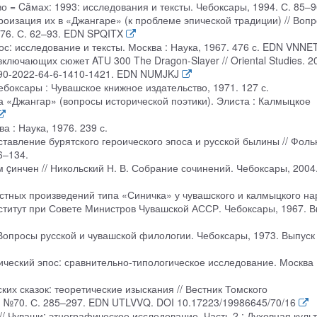
о = Căмах: 1993: исследования и тексты. Чебоксары, 1994. С. 85–9
роизация их в «Джангаре» (к проблеме эпической традиции) // Воп
976. С. 62–93. EDN SPQITX
ос: исследование и тексты. Москва : Наука, 1967. 476 с. EDN VNNE
 включающих сюжет ATU 300 The Dragon-Slayer // Oriental Studies. 2
990-2022-64-6-1410-1421. EDN NUMJKJ
ебоксары : Чувашское книжное издательство, 1971. 127 с.
а «Джангар» (вопросы исторической поэтики). Элиста : Калмыцкое
а : Наука, 1976. 239 с.
тавление бурятского героического эпоса и русской былины // Фоль
6–134.
 çинчен // Никольский Н. В. Собрание сочинений. Чебоксары, 2004
стных произведений типа «Синичка» у чувашского и калмыцкого на
нститут при Совете Министров Чувашской АССР. Чебоксары, 1967. В
 Вопросы русской и чувашской филологии. Чебоксары, 1973. Выпуск 
ический эпос: сравнительно-типологическое исследование. Москва 
их сказок: теоретические изыскания // Вестник Томского
. №70. С. 285–297. EDN UTLVVQ. DOI 10.17223/19986645/70/16
// Чуваши: этнографическое исследование. Часть 2 : Духовная культ