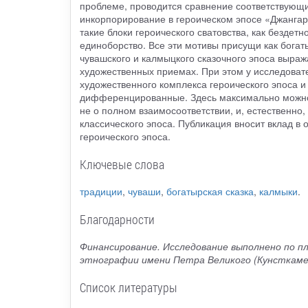
проблеме, проводится сравнение соответствующих
инкорпорирование в героическом эпосе «Джангар
такие блоки героического сватовства, как бездет
единоборство. Все эти мотивы присущи как богаты
чувашского и калмыцкого сказочного эпоса выраж
художественных приемах. При этом у исследовате
художественного комплекса героического эпоса и 
дифференцированные. Здесь максимально можно г
не о полном взаимосоответствии, и, естественно
классического эпоса. Публикация вносит вклад в 
героического эпоса.
Ключевые слова
традиции
,
чуваши
,
богатырская сказка
,
калмыки
.
Благодарности
Финансирование. Исследование выполнено по п
этнографии имени Петра Великого (Кунсткам
Список литературы