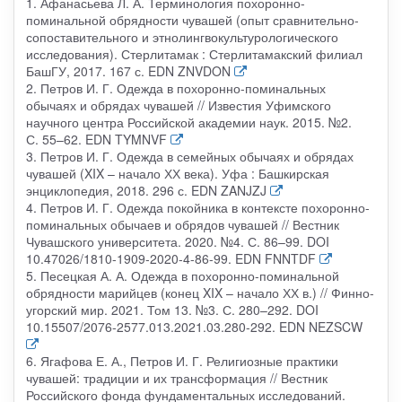
1. Афанасьева Л. А. Терминология похоронно-
поминальной обрядности чувашей (опыт сравнительно-
сопоставительного и этнолингвокультурологического
исследования). Стерлитамак : Стерлитамакский филиал
БашГУ, 2017. 167 с. EDN ZNVDON
2. Петров И. Г. Одежда в похоронно-поминальных
обычаях и обрядах чувашей // Известия Уфимского
научного центра Российской академии наук. 2015. №2.
С. 55–62. EDN TYMNVF
3. Петров И. Г. Одежда в семейных обычаях и обрядах
чувашей (XIX – начало ХХ века). Уфа : Башкирская
энциклопедия, 2018. 296 с. EDN ZANJZJ
4. Петров И. Г. Одежда покойника в контексте похоронно-
поминальных обычаев и обрядов чувашей // Вестник
Чувашского университета. 2020. №4. С. 86–99. DOI
10.47026/1810-1909-2020-4-86-99. EDN FNNTDF
5. Песецкая А. А. Одежда в похоронно-поминальной
обрядности марийцев (конец XIX – начало ХХ в.) // Финно-
угорский мир. 2021. Том 13. №3. С. 280–292. DOI
10.15507/2076-2577.013.2021.03.280-292. EDN NEZSCW
6. Ягафова Е. А., Петров И. Г. Религиозные практики
чувашей: традиции и их трансформация // Вестник
Российского фонда фундаментальных исследований.