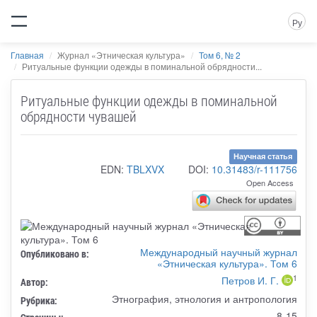
Ру
Главная
Журнал «Этническая культура»
Том 6, № 2
Ритуальные функции одежды в поминальной обрядности...
Ритуальные функции одежды в поминальной
обрядности чувашей
Научная статья
EDN:
TBLXVX
DOI:
10.31483/r-111756
Open Access
Международный научный журнал
Опубликовано в:
«Этническая культура». Том 6
1
Петров И. Г.
Автор:
Этнография, этнология и антропология
Рубрика:
8-15