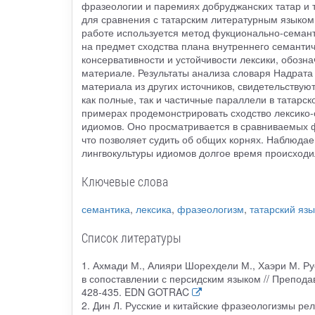
фразеологии и паремиях добруджанских татар и 
для сравнения с татарским литературным языком
работе используется метод фукционально-семант
на предмет сходства плана внутреннего семантич
консервативности и устойчивости лексики, обозн
материале. Результаты анализа словаря Надрата 
материала из других источников, свидетельствую
как полные, так и частичные параллели в татарс
примерах продемонстрировать сходство лексико-
идиомов. Оно просматривается в сравниваемых ф
что позволяет судить об общих корнях. Наблюда
лингвокультуры идиомов долгое время происходил
Ключевые слова
семантика
,
лексика
,
фразеологизм
,
татарский язы
Список литературы
1. Ахмади М., Алияри Шорехдели М., Хаэри М. Р
в сопоставлении с персидским языком // Преподав
428-435. EDN GOTRAC
2. Дин Л. Русские и китайские фразеологизмы рел