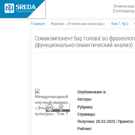
Этническая
Etnicheskay
Главная
Журнал «Этническая культура»
Том 7, № 2
Сомакомпонент baş ‘голова’ во фразеоло
(функционально-семантический анализ)
Опубликовано в:
Авторы:
Рубрика:
Страницы:
Получена: 28.03.2025 / Принята:
Рейтинг: