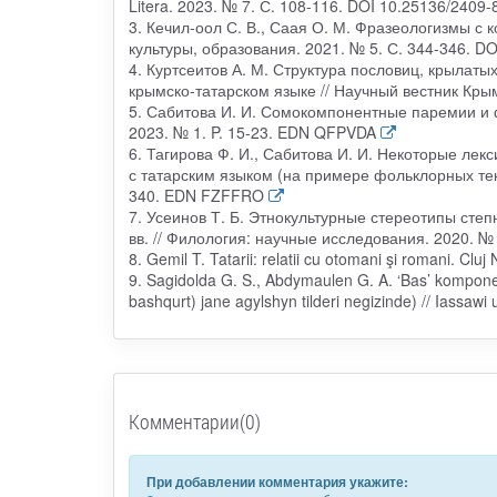
Litera. 2023. № 7. С. 108-116. DOI 10.25136/240
3. Кечил-оол С. В., Саая О. М. Фразеологизмы с к
культуры, образования. 2021. № 5. С. 344-346. 
4. Куртсеитов А. М. Структура пословиц, крылат
крымско-татарском языке // Научный вестник Кры
5. Сабитова И. И. Сомокомпонентные паремии и ф
2023. № 1. P. 15-23. EDN QFPVDA
6. Тагирова Ф. И., Сабитова И. И. Некоторые ле
с татарским языком (на примере фольклорных текс
340. EDN FZFFRO
7. Усеинов Т. Б. Этнокультурные стереотипы сте
вв. // Филология: научные исследования. 2020. 
8. Gemil T. Tatarii: relatii cu otomani şi romani. Clu
9. Sagidolda G. S., Abdymaulen G. A. ‘Bas’ komponent
bashqurt) jane agylshyn tilderi negizinde) // Iassawi
Комментарии(0)
При добавлении комментария укажите: