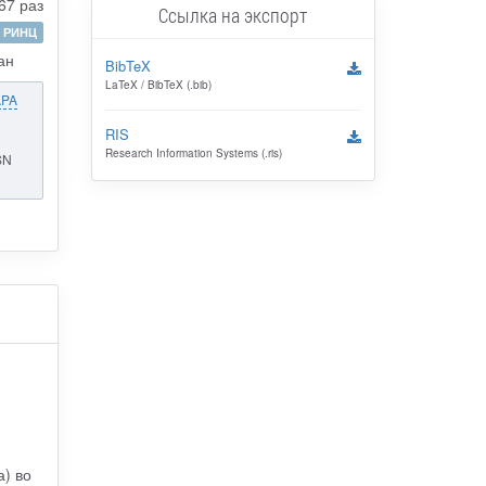
67 раз
Ссылка на экспорт
РИНЦ
ан
BibTeX
LaTeX / BibTeX (.bib)
APA
RIS
Research Information Systems (.ris)
SN
) во