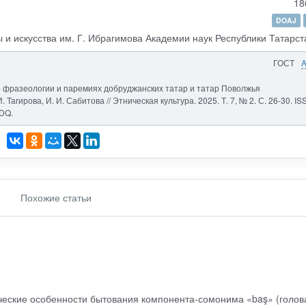
18
DOAJ
 и искусства им. Г. Ибрагимова Академии наук Республики Татарст
ГОСТ
во фразеологии и паремиях добруджанских татар и татар Поволжья
Тагирова, И. И. Сабитова // Этническая культура. 2025. Т. 7, № 2. С. 26-30. IS
DQ.
Похожие статьи
еские особенности бытования компонента-сомонима «baş» (голова