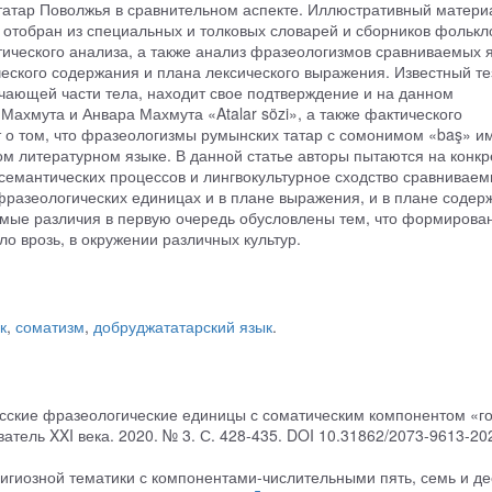
татар Поволжья в сравнительном аспекте. Иллюстративный матери
 отобран из специальных и толковых словарей и сборников фолькл
ического анализа, а также анализ фразеологизмов сравниваемых 
еского содержания и плана лексического выражения. Известный те
ачающей части тела, находит свое подтверждение и на данном
Махмута и Анвара Махмута «Atalar sözi», а также фактического
т о том, что фразеологизмы румынских татар с сомонимом «baş» и
ком литературном языке. В данной статье авторы пытаются на конк
семантических процессов и лингвокультурное сходство сравниваем
разеологических единицах и в плане выражения, и в плане содер
емые различия в первую очередь обусловлены тем, что формирова
о врозь, в окружении различных культур.
к
,
соматизм
,
добруджататарский язык
.
усские фразеологические единицы с соматическим компонентом «г
атель XXI века. 2020. № 3. С. 428-435. DOI 10.31862/2073-9613-20
игиозной тематики с компонентами-числительными пять, семь и дес