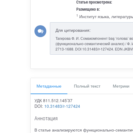
Статья просмотрена:
Размещено в:
1
Институт языка, литературы
Для цитирования:
Тагирова Ф. И. Сомакомпонент baş ‘голова’ 
(функционально-семантический анализ) / Ф. И. 
2713-1688. DOI 10.31483/r-127424. EDN JKBV
Метаданные
Полный текст
Метрики
УДК 811.512.145’37
DOI:
10.31483/r-127424
Аннотация
В статье анализируются функционально-семантич