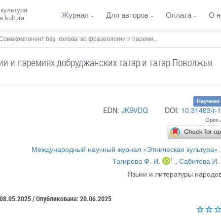
 культура
Журнал
Для авторов
Оплата
О н
a kultura
Сомакомпонент baş ‘голова’ во фразеологии и пареми...
гии и паремиях добруджанских татар и татар Поволжья
Научная 
EDN:
JKBVDQ
DOI:
10.31483/r-
Open 
Международный научный журнал «Этническая культура».
1
Тагирова Ф. И.
,
Сабитова И. 
Языки и литературы народо
 08.05.2025 / Опубликована: 20.06.2025