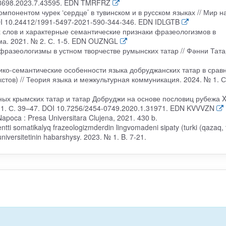
9-8698.2023.7.43595. EDN TMRFRZ
омпонентом чурек ‘сердце’ в тувинском и в русском языках // Мир н
DOI 10.24412/1991-5497-2021-590-344-346. EDN IDLGTB
ых слов и характерные семантические признаки фразеологизмов в
ма. 2021. № 2. С. 1-5. EDN OUZNGL
разеологизмы в устном творчестве румынских татар // Фәнни Тата
ксико-семантические особенности языка добруджанских татар в срав
тов) // Теория языка и межкультурная коммуникация. 2024. № 1. С
пных крымских татар и татар Добруджи на основе пословиц рубежа 
№ 1. С. 39–47. DOI 10.7256/2454-0749.2020.1.31971. EDN KVVVZN
j Napoca : Presa Universitara Clujena, 2021. 430 b.
ti somatikalyq frazeologizmderdin lingvomadeni sipaty (turki (qazaq, t
 universitetinin habarshysy. 2023. № 1. B. 7-21.