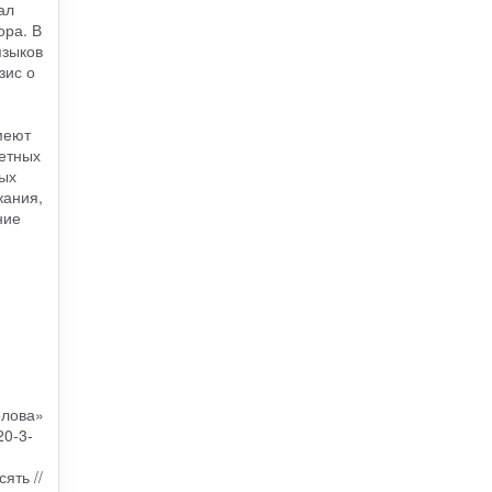
ал
ора. В
языков
зис о
меют
ретных
ых
жания,
ние
олова»
20-3-
ять //