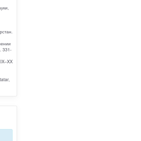
ауки,
рстан.
нении
. 331-
XIX–XX
atar,