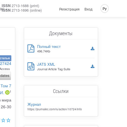
ISSN
2713-1688 (print)
ас
Ру
Регистрация
Вход
ISSN
2713-1696 (online)
Документы
Полный текст
496.74Kb
статья
127424
JATS XML
Access
Journal Article Tag Suite
 Том 7
Ссылки
1
И.
в мира
Журнал
26-30
https://journalec.com/ru/action/10724/info