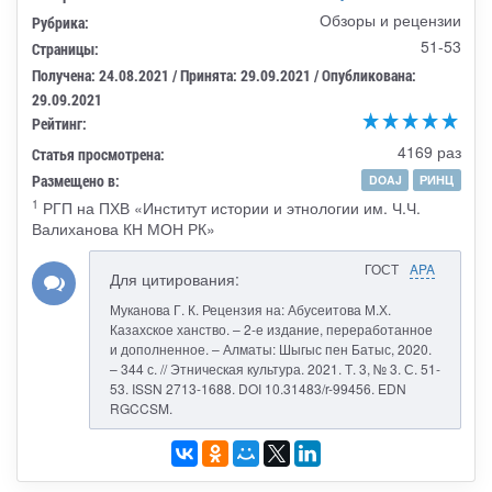
Обзоры и рецензии
Рубрика:
51-53
Страницы:
Получена: 24.08.2021 / Принята: 29.09.2021 / Опубликована:
29.09.2021
Рейтинг:
4169 раз
Статья просмотрена:
Размещено в:
DOAJ
РИНЦ
1
РГП на ПХВ «Институт истории и этнологии им. Ч.Ч.
Валиханова КН МОН РК»
ГОСТ
APA
Для цитирования:
Муканова Г. К. Рецензия на: Абусеитова М.Х.
Казахское ханство. – 2-е издание, переработанное
и дополненное. – Алматы: Шыгыс пен Батыс, 2020.
– 344 с. // Этническая культура. 2021. Т. 3, № 3. С. 51-
53. ISSN 2713-1688. DOI 10.31483/r-99456. EDN
RGCCSM.