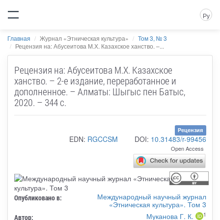
Ру
Главная
Журнал «Этническая культура»
Том 3, № 3
Рецензия на: Абусеитова М.Х. Казахское ханство. –...
Рецензия на: Абусеитова М.Х. Казахское
ханство. – 2-е издание, переработанное и
дополненное. – Алматы: Шыгыс пен Батыс,
2020. – 344 с.
Рецензия
EDN:
RGCCSM
DOI:
10.31483/r-99456
Open Access
Международный научный журнал
Опубликовано в:
«Этническая культура». Том 3
1
Муканова Г. К.
Автор: