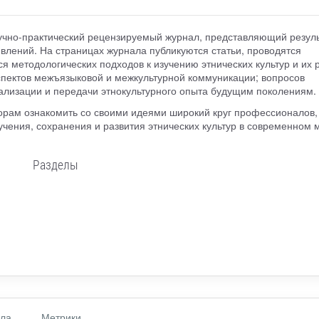
учно-практический рецензируемый журнал, представляющий резул
явлений. На страницах журнала публикуются статьи, проводятся
я методологических подходов к изучению этнических культур и их 
спектов межъязыковой и межкультурной коммуникации; вопросов
бализации и передачи этнокультурного опыта будущим поколениям.
орам ознакомить со своими идеями широкий круг профессионалов,
учения, сохранения и развития этнических культур в современном 
Разделы
ала
Метрики