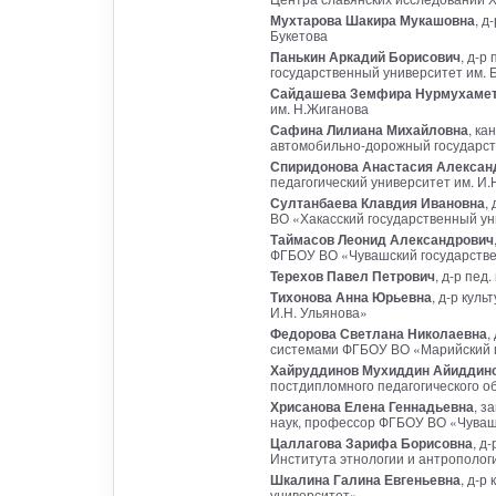
Мухтарова Шакира Мукашовна
, д
Букетова
Панькин Аркадий Борисович
, д-р
государственный университет им. Б
Сайдашева Земфира Нурмухаме
им. Н.Жиганова
Сафина Лилиана Михайловна
, ка
автомобильно-дорожный государст
Спиридонова Анастасия Алексан
педагогический университет им. И.
Султанбаева Клавдия Ивановна
,
ВО «Хакасский государственный уни
Таймасов Леонид Александрович
ФГБОУ ВО «Чувашский государстве
Терехов Павел Петрович
, д-р пед
Тихонова Анна Юрьевна
, д-р кул
И.Н. Ульянова»
Федорова Светлана Николаевна
,
системами ФГБОУ ВО «Марийский 
Хайруддинов Мухиддин Айиддин
постдипломного педагогического о
Хрисанова Елена Геннадьевна
, з
наук, профессор ФГБОУ ВО «Чувашс
Цаллагова Зарифа Борисовна
, д
Института этнологии и антропологи
Шкалина Галина Евгеньевна
, д-р
университет»