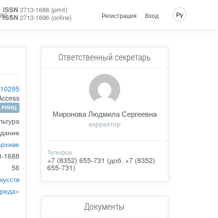
ISSN
2713-1688 (print)
ас
Ру
Регистрация
Вход
ISSN
2713-1696 (online)
Ответственный секретарь
-10295
Access
РИНЦ
Миронова Людмила Сергеевна
льтура
корректор
здание
архиве
Телефон
3-1688
+7 (8352) 655-731 (доб. +7 (8352)
56
655-731)
кусств
реда»
Документы