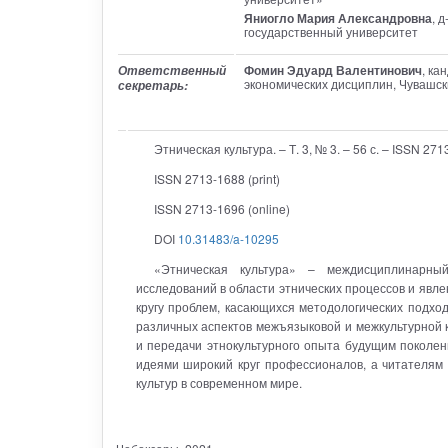
Яниогло Мария Александровна
, 
государственный университет
Фомин Эдуард Валентинович
, ка
Ответственный
экономических дисциплин, Чувашск
секретарь:
Этническая культура. – Т. 3, № 3. – 56 с. – ISSN 27
ISSN 2713-1688 (print)
ISSN 2713-1696 (online)
DOI
10.31483/a-10295
«Этническая культура» – междисциплинарный
исследований в области этнических процессов и явле
кругу проблем, касающихся методологических подход
различных аспектов межъязыковой и межкультурной 
и передачи этнокультурного опыта будущим поколен
идеями широкий круг профессионалов, а читателям 
культур в современном мире.