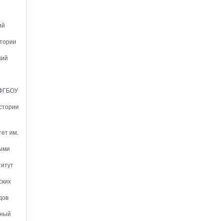
ий
атории
кий
 ФГБОУ
истории
ет им.
ными
титут
ских
дов
нный