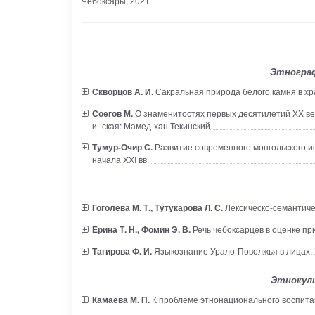
Чебоксары
, 2021
Этнограф
Скворцов А. И.
Сакральная природа белого камня в хр
Соегов М.
О знаменитостях первых десятилетий ХХ ве
и -ская: Мамед-хан Текинский
Тумур-Очир С.
Развитие современного монгольского ис
начала ХХI вв.
Гоголева М. Т., Тутукарова Л. С.
Лексическо-семантиче
Ерина Т. Н., Фомин Э. В.
Речь чебоксарцев в оценке пр
Тагирова Ф. И.
Языкознание Урало-Поволжья в лицах: 
Этнокул
Камаева М. П.
К проблеме этнонационального воспитан