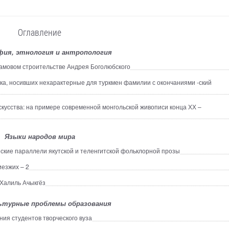
Оглавление
ия, этнология и антропология
амовом строительстве Андрея Боголюбского
ка, носивших нехарактерные для туркмен фамилии с окончаниями -ский
кусства: на примере современной монгольской живописи конца ХХ –
Языки народов мира
ские параллели якутской и теленгитской фольклорной прозы
иезжих – 2
Халиль Ачыкгёз
ьтурные проблемы образования
ия студентов творческого вуза