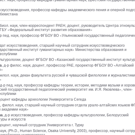
 искусствоведения, профессор кафедры академического пения и оперной подг
збекистана
. биол. наук, член-корреспондент РАЕН, доцент, руководитель Центра этнокул
ФГБУ «Федеральный институт развития образования»
д-р пед. наук, профессор ФГБОУ ВО «Ульяновский государственный педагогиче
идат искусствоведения, старший научный сотрудник искусствоведческого
дарственный институт гуманитарных наук» Министерства образования и
еспублики
культурологии, доцент ФГБОУ ВО «Казанский государственный институт культу
а
, д-р филос. наук, доцент, профессор РАЕ, проректор ФГБОУ ВО «Алтайский
ы»
 филол. наук, декан факультета русской и чувашской филологии и журналистики
»
 д-р пед. наук, профессор кафедры теории, истории, методики музыки и хоров
й государственный педагогический университет им. И.Я. Яковлева», член-
еспублики
к, доцент кафедры археологии Университета Сегеда
д. филол. наук, старший научный сотрудник отдела урало-алтайских языков 
 академии наук»
на
, д-р искусствоведения, профессор кафедры культурологии, Белорусский
уры и искусств
 доцент, научный сотрудник Университета г. Турку
наук, (Ph.D., Human Science, Osaka University, 2003), профессор, научный сотр
оккайдского университета