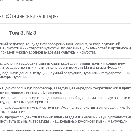
л «Этническая культура»
Том 3, № 3
авный редактор
, кандидат философских наук, доцент, ректор, Чувашский
 и искусств Министерство культуры, по делам национальностей и архивного 
спондент Международной академии культуры и искусства
нд. филол. наук, доцент, заведующий кафедрой гуманитарных и социально-
ий государственный институт культуры и искусств Минкультуры Чувашии
д. пед. наук, доцент, ведущий научный сотрудник, Чувашский государственный
культуры Чувашии
на
, д-р филол. наук, профессор, заведующий кафедрой теоретической и прик
ьный университет им. Л.Н. Гумилева
-р ист. наук, профессор кафедры национальной идеологии, основ духовности и
государственный университет
ст. наук, ведущий научный сотрудник Музея антропологии и этнографии им. Пе
 академии наук
аук, профессор, действительный член - академик Академии наук Туркменистана
Института языка, литературы и национальных рукописей имени Махтумкули
р ист. наук, профессор кафедры гуманитарных наук, Брестский государственны