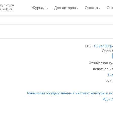
 культура
Журнал
Для авторов
Оплата
О н
a kultura
DOI:
10.31483/a
Open 
Этническая ку
печатное и
В 
271
Чувашский государственный институт культуры и ис
ИД «С