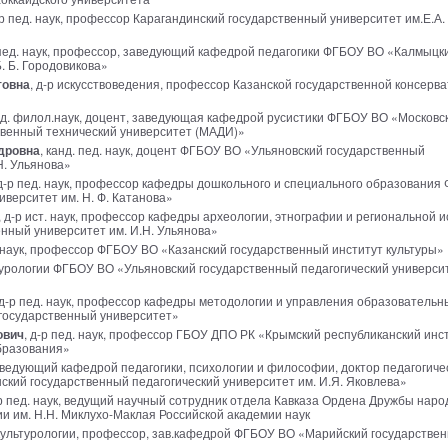
-р пед. наук, профессор Карагандинский государственный университет им.Е.А.
 пед. наук, профессор, заведующий кафедрой педагогики ФГБОУ ВО «Калмыцк
. Б. Городовикова»
товна
, д-р искусствоведения, профессор Казанской государственной консерв
нд. филол.наук, доцент, заведующая кафедрой русистики ФГБОУ ВО «Московс
венный технический университет (МАДИ)»
дровна
, канд. пед. наук, доцент ФГБОУ ВО «Ульяновский государственный
Н. Ульянова»
 д-р пед. наук, профессор кафедры дошкольного и специального образования
верситет им. Н. Ф. Катанова»
, д-р ист. наук, профессор кафедры археологии, этнографии и региональной 
нный университет им. И.Н. Ульянова»
. наук, профессор ФГБОУ ВО «Казанский государственный институт культуры»
ьтурологии ФГБОУ ВО «Ульяновский государственный педагогический университ
 д-р пед. наук, профессор кафедры методологии и управления образователь
государственный университет»
ович
, д-р пед. наук, профессор ГБОУ ДПО РК «Крымский республиканский инс
бразования»
аведующий кафедрой педагогики, психологии и философии, доктор педагогиче
кий государственный педагогический университет им. И.Я. Яковлева»
-р пед. наук, ведущий научный сотрудник отдела Кавказа Ордена Дружбы наро
и им. Н.Н. Миклухо-Маклая Российской академии наук
 культурологии, профессор, зав.кафедрой ФГБОУ ВО «Марийский государстве