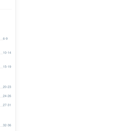
6-9
10-14
15-19
20-23
24-26
27-31
32-36