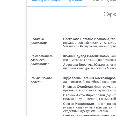
Журна
Баскакова Наталья Ивановна
, гл
Главный
государственный институт культуры
редактор:
Чувашской Республики, член-корре
Фомин Эдуард Валентинович
, ка
Заместитель
экономических дисциплин, Чувашск
главного
редактора:
Арестова Вероника Юрьевна
, кан
институт культуры и искусств Мин
Журавлева Евгения Александров
Редакционный
лингвистики, Евразийский национал
совет:
Иноятов Сулейман Иноятович
, д
правового воспитания, Бухарский 
Салмин Антон Кириллович
, д-р и
Великого (Кунсткамера) Российской
Соегов Мурадгелди
, д-р филол. н
внештатный научный консультант 
Академии наук Туркменистана
Стрелец Михаил Васильевич
, д-