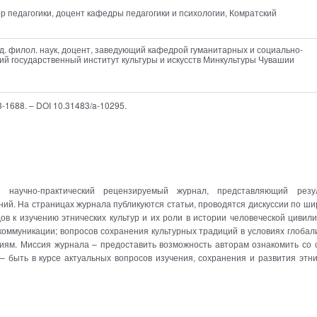
д-р педагогики, доцент кафедры педагогики и психологии, Комратский
нд. филол. наук, доцент, заведующий кафедрой гуманитарных и социально-
ий государственный институт культуры и искусств Минкультуры Чувашии
13-1688. – DOI 10.31483/a-10295.
 научно-практический рецензируемый журнал, представляющий резу
ний. На страницах журнала публикуются статьи, проводятся дискуссии по ш
ов к изучению этнических культур и их роли в истории человеческой цивили
коммуникации; вопросов сохранения культурных традиций в условиях глобал
иям. Миссия журнала – предоставить возможность авторам ознакомить со 
– быть в курсе актуальных вопросов изучения, сохранения и развития этни