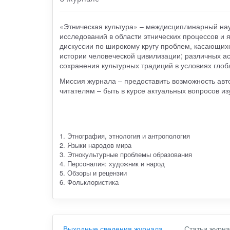
«Этническая культура» – междисциплинарный на
исследований в области этнических процессов и 
дискуссии по широкому кругу проблем, касающихс
истории человеческой цивилизации; различных а
сохранения культурных традиций в условиях гло
Миссия журнала – предоставить возможность авт
читателям – быть в курсе актуальных вопросов из
1. Этнография, этнология и антропология
2. Языки народов мира
3. Этнокультурные проблемы образования
4. Персоналия: художник и народ
5. Обзоры и рецензии
6. Фольклористика
Выходные сведения журнала
Статьи журн