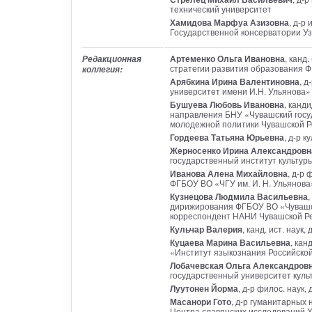
технический университет
Хамидова Марфуа Азизовна
, д-р
Государственной консерватории У
Артеменко Ольга Ивановна
, канд
Редакционная
стратегии развития образования 
коллегия:
Арябкина Ирина Валентиновна
, 
университет имени И.Н. Ульянова»
Бушуева Любовь Ивановна
, канд
направления БНУ «Чувашский госу
молодежной политики Чувашской Р
Гордеева Татьяна Юрьевна
, д-р 
Жерносенко Ирина Александровн
государственный институт культур
Иванова Алена Михайловна
, д-р
ФГБОУ ВО «ЧГУ им. И. Н. Ульянова
Кузнецова Людмила Васильевна
,
дирижирования ФГБОУ ВО «Чувашски
корреспондент НАНИ Чувашской Р
Кульчар Валерия
, канд. ист. нау
Куцаева Марина Васильевна
, кан
«Институт языкознания Российской
Лобачевская Ольга Александров
государственный университет культ
Луутонен Йорма
, д-р филос. наук,
Масанори Гото
, д-р гуманитарных 
Центра славянских исследований Х