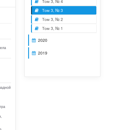
Том 3, № 4
Том 3, № 3
Том 3, № 2
Том 3, № 1
2020
дела
2019
ладной
тра
,
й