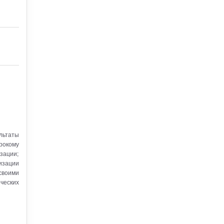
льтаты
ирокому
зации;
изации
своими
ческих