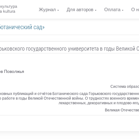
 культура
Журнал
Для авторов
Оплата
О н
a kultura
ботанический сад»
рьковского государственного университета в годы Великой
ов Поволжья
Система образо
овных публикаций и отчётов Ботанического сада Горьковского государственн
 о работе в годы Великой Отечественной войны. О трудностях военного време
лекарственных, декоративных и плодово-яго
Великая Отечестве