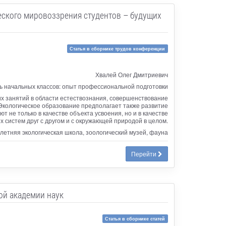
еского мировоззрения студентов – будущих
Статья в сборнике трудов конференции
Хвалей Олег Дмитриевич
 начальных классов: опыт профессиональной подготовки
их занятий в области естествознания, совершенствование
 Экологическое образование предполагает также развитие
 не только в качестве объекта усвоения, но и в качестве
 систем друг с другом и с окружающей природой в целом.
 летняя экологическая школа, зоологический музей, фауна
Перейти
ой академии наук
Статья в сборнике статей