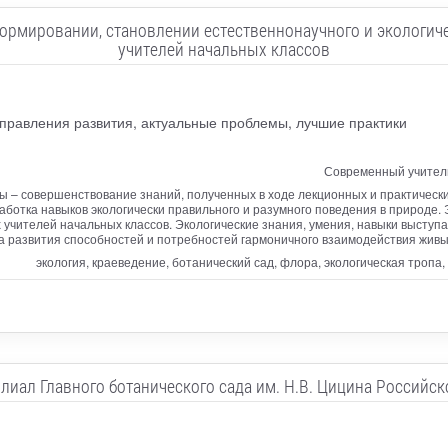
формировании, становлении естественнонаучного и экологич
учителей начальных классов
правления развития, актуальные проблемы, лучшие практики
Современный учитель
ы – совершенствование знаний, полученных в ходе лекционных и практическ
работка навыков экологически правильного и разумного поведения в природе.
чителей начальных классов. Экологические знания, умения, навыки выступают
а развития способностей и потребностей гармоничного взаимодействия живых
экология, краеведение, ботанический сад, флора, экологическая тропа,
лиал Главного ботанического сада им. Н.В. Цицина Российск