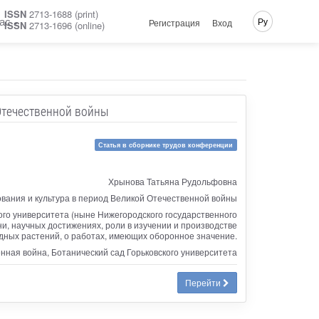
ISSN
2713-1688 (print)
ас
Ру
Регистрация
Вход
ISSN
2713-1696 (online)
 Отечественной войны
Статья в сборнике трудов конференции
Хрынова Татьяна Рудольфовна
вания и культура в период Великой Отечественной войны
ого университета (ныне Нижегородского государственного
ни, научных достижениях, роли в изучении и производстве
дных растений, о работах, имеющих оборонное значение.
нная война, Ботанический сад Горьковского университета
Перейти