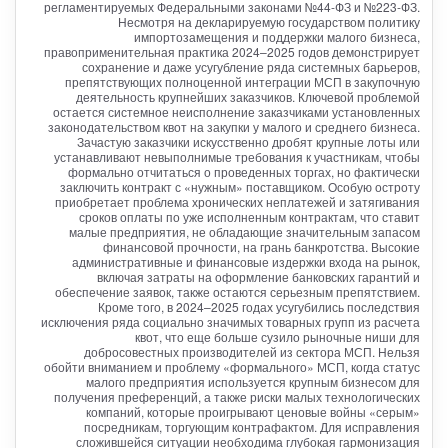
регламентируемых Федеральными законами №44-ФЗ и №223-ФЗ.
Несмотря на декларируемую государством политику
импортозамещения и поддержки малого бизнеса,
правоприменительная практика 2024–2025 годов демонстрирует
сохранение и даже усугубление ряда системных барьеров,
препятствующих полноценной интеграции МСП в закупочную
деятельность крупнейших заказчиков. Ключевой проблемой
остается системное неисполнение заказчиками установленных
законодательством квот на закупки у малого и среднего бизнеса.
Зачастую заказчики искусственно дробят крупные лоты или
устанавливают невыполнимые требования к участникам, чтобы
формально отчитаться о проведенных торгах, но фактически
заключить контракт с «нужным» поставщиком. Особую остроту
приобретает проблема хронических неплатежей и затягивания
сроков оплаты по уже исполненным контрактам, что ставит
малые предприятия, не обладающие значительным запасом
финансовой прочности, на грань банкротства. Высокие
административные и финансовые издержки входа на рынок,
включая затраты на оформление банковских гарантий и
обеспечение заявок, также остаются серьезным препятствием.
Кроме того, в 2024–2025 годах усугубились последствия
исключения ряда социально значимых товарных групп из расчета
квот, что еще больше сузило рыночные ниши для
добросовестных производителей из сектора МСП. Нельзя
обойти вниманием и проблему «формального» МСП, когда статус
малого предприятия используется крупным бизнесом для
получения преференций, а также риски малых технологических
компаний, которые проигрывают ценовые войны «серым»
посредникам, торгующим контрафактом. Для исправления
сложившейся ситуации необходима глубокая гармонизация