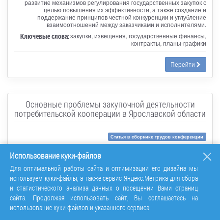
развитие механизмов регулирования государственных закупок с
целью повышения их эффективности, а также создание и
поддержание принципов честной конкуренции и углубление
взаимоотношений между заказчиками и исполнителями.
Ключевые слова:
закупки, извещения, государственные финансы,
контракты, планы-графики
Перейти
Основные проблемы закупочной деятельности
потребительской кооперации в Ярославской области
Статья в сборнике трудов конференции
Стратегии устойчивого развития: социальные,
Использование куки-файлов
экономические и юридические аспекты
Для оптимальной работы сайта и оптимизации его дизайна мы
Автор:
Майоров Алексей Игоревич
используем куки-файлы, а также сервис Яндекс.Метрика для сбора
Рубрика:
Общие вопросы экономических наук
и статистического анализа данных о посещении Вами страниц
Аннотация:
В статье исследуется современное состояние и
сайта. Продолжая использовать сайт, Вы соглашаетесь на
ключевые проблемы развития закупочной
деятельности в системе потребительской кооперации
использование куки-файлов и указанного сервиса.
Ярославской области. Проведенный анализ позволил выявить