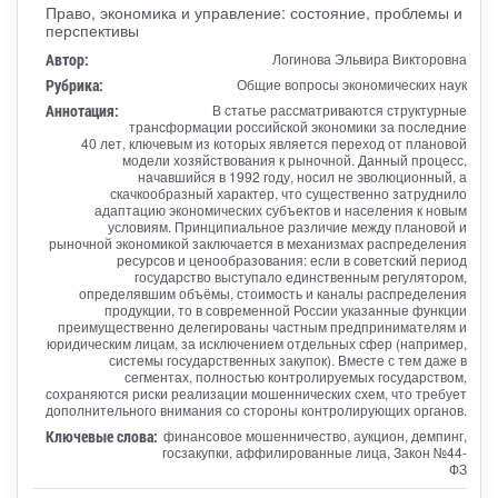
Право, экономика и управление: состояние, проблемы и
перспективы
Автор:
Логинова Эльвира Викторовна
Рубрика:
Общие вопросы экономических наук
Аннотация:
В статье рассматриваются структурные
трансформации российской экономики за последние
40 лет, ключевым из которых является переход от плановой
модели хозяйствования к рыночной. Данный процесс,
начавшийся в 1992 году, носил не эволюционный, а
скачкообразный характер, что существенно затруднило
адаптацию экономических субъектов и населения к новым
условиям. Принципиальное различие между плановой и
рыночной экономикой заключается в механизмах распределения
ресурсов и ценообразования: если в советский период
государство выступало единственным регулятором,
определявшим объёмы, стоимость и каналы распределения
продукции, то в современной России указанные функции
преимущественно делегированы частным предпринимателям и
юридическим лицам, за исключением отдельных сфер (например,
системы государственных закупок). Вместе с тем даже в
сегментах, полностью контролируемых государством,
сохраняются риски реализации мошеннических схем, что требует
дополнительного внимания со стороны контролирующих органов.
Ключевые слова:
финансовое мошенничество, аукцион, демпинг,
госзакупки, аффилированные лица, Закон №44-
ФЗ