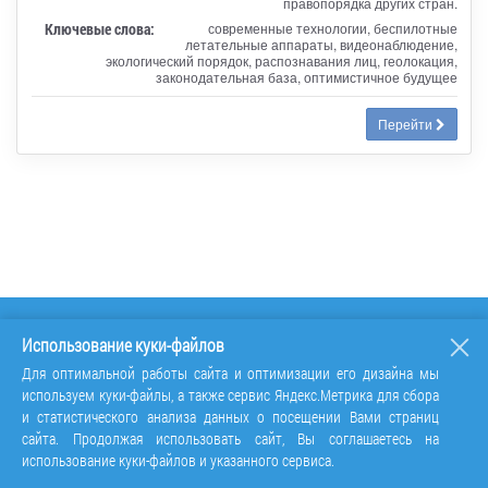
правопорядка других стран.
Ключевые слова:
современные технологии, беспилотные
летательные аппараты, видеонаблюдение,
экологический порядок, распознавания лиц, геолокация,
законодательная база, оптимистичное будущее
Перейти
Использование куки-файлов
Для оптимальной работы сайта и оптимизации его дизайна мы
используем куки-файлы, а также сервис Яндекс.Метрика для сбора
и статистического анализа данных о посещении Вами страниц
сайта. Продолжая использовать сайт, Вы соглашаетесь на
использование куки-файлов и указанного сервиса.