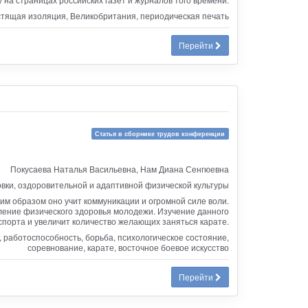
естящая изоляция, Великобритания, периодическая печать
Перейти
Статья в сборнике трудов конференции
Покусаева Наталья Васильевна, Нам Диана Сенгюевна
овки, оздоровительной и адаптивной физической культуры
ким образом оно учит коммуникации и огромной силе воли.
пление физического здоровья молодежи. Изучение данного
спорта и увеличит количество желающих заняться карате.
 работоспособность, борьба, психологическое состояние,
соревнование, карате, восточное боевое искусство
Перейти