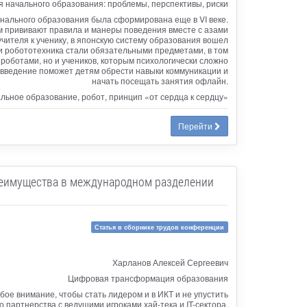
 начального образования: проблемы, перспективы, риски
онального образования была сформирована еще в VI веке.
м прививают правила и манеры поведения вместе с азами
учителя к ученику, в японскую систему образования вошел
и робототехника стали обязательными предметами, в том
роботами, но и учеников, которым психологически сложно
овведение поможет детям обрести навыки коммуникации и
начать посещать занятия офлайн.
льное образование, робот, принцип «от сердца к сердцу»
Перейти
реимущества в международном разделении
Статья в сборнике трудов конференции
Харланов Алексей Сергеевич
Цифровая трансформация образования
ое внимание, чтобы стать лидером и в ИКТ и не упустить
о партнерства с ведущими игроками хай-тека и IT-сектора.