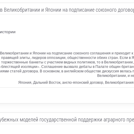
в Великобритании и Японии на подписание союзного договор
 истории
 Великобритании и Японии на подписание союзного соглашения и приходит к
 правящей элиты, лидеров оппозиции, общественности обеих стран. Если в
 торжественные банкеты с участием видных политиков, то в Великобритании, 
и «блестящей изоляции». Соглашение вызвало дебаты в Палате общин британ
ями статей договора. В основном, в английском обществе дискуссия велась п
Великобритании, и н
Япония, Дальний Восток, англо-японский договор, Великобритани
убежных моделей государственной поддержки аграрного пр