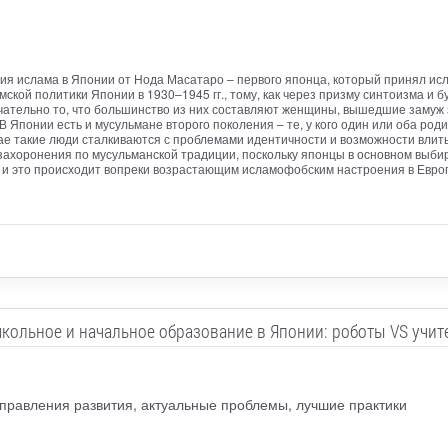
я ислама в Японии от Нода Масатаро – первого японца, который принял исла
кой политики Японии в 1930–1945 гг., тому, как через призму синтоизма и
ательно то, что большинство из них составляют женщины, вышедшие замуж з
В Японии есть и мусульмане второго поколения – те, у кого один или оба ро
ае такие люди сталкиваются с проблемами идентичности и возможности влить
захоронения по мусульманской традиции, поскольку японцы в основном выб
и это происходит вопреки возрастающим исламофобским настроения в Европе
кольное и начальное образование в Японии: роботы VS учит
правления развития, актуальные проблемы, лучшие практики