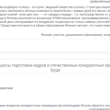
Цифровизация
осходящего солнца – это культ, ведущий общество к успеху. Структура наци
есс маленького японца начинается практически с первых дней его жизни: и
чи знаний «исин ден син» – «от сердца к сердцу», т.е. непосредственно от 
года в Японии реализуется концепция STEM-образования: программирование 
шний день обнаруживается внедрение тенденции не только замены учителей 
 Представители власти в сфере образования Японии считают, что такое нов
Япония, учитель, дошкольное образование, нача
цессы подготовки кадров и отечественные конкурентные п
труда
практике
какие конкретно конкурентные преимущества необходимо России обратить особ
стратегическог