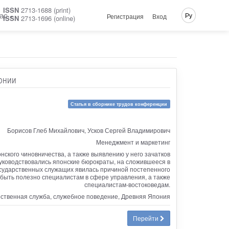
ISSN
2713-1688 (print)
ас
Ру
Регистрация
Вход
ISSN
2713-1696 (online)
онии
Статья в сборнике трудов конференции
Борисов Глеб Михайлович, Усков Сергей Владимирович
Менеджмент и маркетинг
кого чиновничества, а также выявлению у него зачатков
уководствовались японские бюрократы, на сложившееся в
государственных служащих явилась причиной постепенного
быть полезно специалистам в сфере управления, а также
специалистам-востоковедам.
рственная служба, служебное поведение, Древняя Япония
Перейти