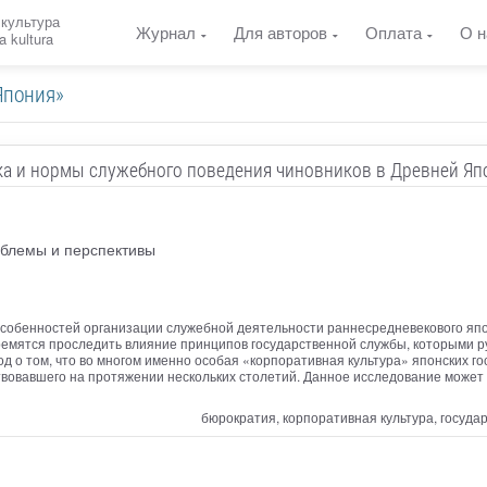
 культура
Журнал
Для авторов
Оплата
О н
a kultura
Япония»
ка и нормы служебного поведения чиновников в Древней Яп
облемы и перспективы
обенностей организации служебной деятельности раннесредневекового японс
ремятся проследить влияние принципов государственной службы, которыми р
д о том, что во многом именно особая «корпоративная культура» японских 
вовавшего на протяжении нескольких столетий. Данное исследование может 
бюрократия, корпоративная культура, госуда