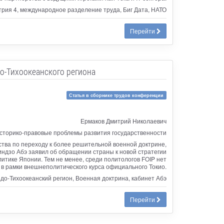
стрия 4, международное разделение труда, Биг Дата, НАТО
Перейти
о-Тихоокеанского региона
Статья в сборнике трудов конференции
Ермаков Дмитрий Николаевич
сторико-правовые проблемы развития государственности
тва по переходу к более решительной военной доктрине,
индзо Абэ заявил об обращении страны к новой стратегии
итике Японии. Тем не менее, среди политологов FOIP нет
 в рамки внешнеполитического курса официального Токио.
до-Тихоокеанский регион, Военная доктрина, кабинет Абэ
Перейти