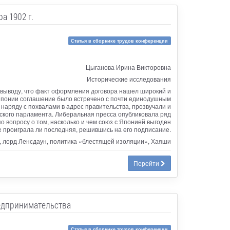
а 1902 г.
Статья в сборнике трудов конференции
Цыганова Ирина Викторовна
Исторические исследования
 выводу, что факт оформления договора нашел широкий и
 Японии соглашение было встречено с почти единодушным
наряду с похвалами в адрес правительства, прозвучали и
ского парламента. Либеральная пресса опубликовала ряд
о вопросу о том, насколько и чем союз с Японией выгоден
е проиграла ли последняя, решившись на его подписание.
я, лорд Ленсдаун, политика «блестящей изоляции», Хаяши
Перейти
едпринимательства
Статья в сборнике трудов конференции