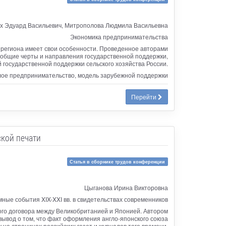
их Эдуард Васильевич, Митрополова Людмила Васильевна
Экономика предпринимательства
 региона имеет свои особенности. Проведенное авторами
общие черты и направления государственной поддержки,
государственной поддержки сельского хозяйства России.
алое предпринимательство, модель зарубежной поддержки
Перейти
ской печати
Статья в сборнике трудов конференции
Цыганова Ирина Викторовна
ные события XIX-XXI вв. в свидетельствах современников
ного договора между Великобританией и Японией. Автором
вывод о том, что факт оформления англо-японского союза
на страницах российских газет и журналов того времени.