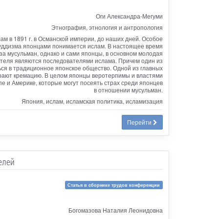
Оги Александра-Мегуми
Этнография, этнология и антропология
м в 1891 г. в Османской империи, до наших дней. Особое
 буддизма японцами понимается ислам. В настоящее время
а мусульман, однако и сами японцы, в основном молодая
дителя являются последователями ислама. Причем один из
ся в традиционное японское общество. Одной из главных
ирают кремацию. В целом японцы веротерпимы и властями
 и Америке, которые могут посеять страх среди японцев
в отношении мусульман.
Япония, ислам, исламская политика, исламизация
Перейти
елей
Статья в сборнике трудов конференции
Богомазова Наталия Леонидовна