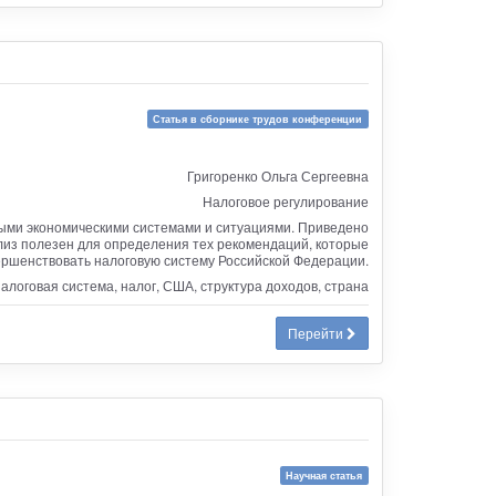
Статья в сборнике трудов конференции
Григоренко Ольга Сергеевна
Налоговое регулирование
ными экономическими системами и ситуациями. Приведено
лиз полезен для определения тех рекомендаций, которые
ершенствовать налоговую систему Российской Федерации.
алоговая система, налог, США, структура доходов, страна
Перейти
Научная статья