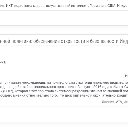
сия, ИКТ, подготовка кадров, искусственный интеллект, Германия, США, Инду
нной политики: обеспечение открытости и безопасности Инд
ика
И
ы понимания международными политологами стратегии японского правительс
идения действий потенциального противника. В августе 2016 года кабинет С
 (FOIP), которая с тех пор стала системообразующим звеном во внешней пол
общего мнения относительно того, что действительно и окончательно входит
Япония, ATV, Ин