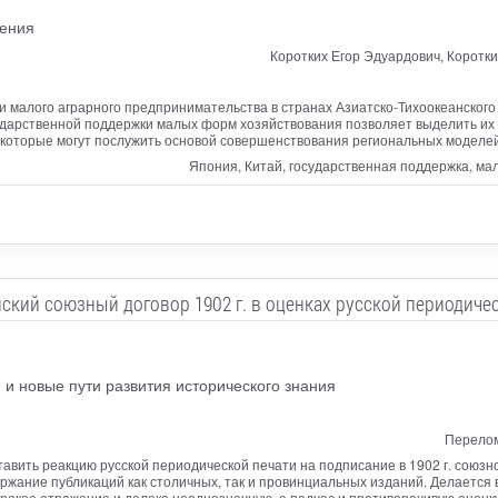
ления
Коротких Егор Эдуардович, Коротк
 малого аграрного предпринимательства в странах Азиатско-Тихоокеанского
дарственной поддержки малых форм хозяйствования позволяет выделить их 
которые могут послужить основой совершенствования региональных моделей 
Япония, Китай, государственная поддержка, м
ский союзный договор 1902 г. в оценках русской периодиче
и новые пути развития исторического знания
Перелом
авить реакцию русской периодической печати на подписание в 1902 г. союз
ржание публикаций как столичных, так и провинциальных изданий. Делается 
рокое отражение и далеко неоднозначную, а подчас и противоречивую оценку 