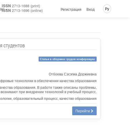
ISSN
2713-1688 (print)
ас
Ру
Регистрация
Вход
ISSN
2713-1696 (online)
я студентов
Статья в сборнике трудов конференции
Отбоева Сэсэгма Доржиевна
фровые технологии в обеспечении качества образования
чества образования. В работе также описаны проблемы,
 возникают при внедрении технологий в учебный процесс.
логии, образовательный процесс, качество образования
Перейти