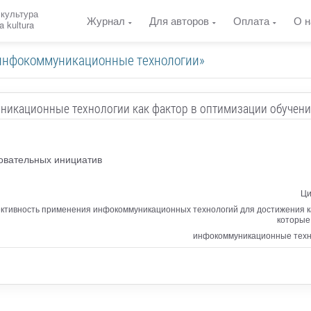
 культура
Журнал
Для авторов
Оплата
О н
a kultura
«инфокоммуникационные технологии»
икационные технологии как фактор в оптимизации обучени
овательных инициатив
Ци
ктивность применения инфокоммуникационных технологий для достижения ка
которые
инфокоммуникационные техно