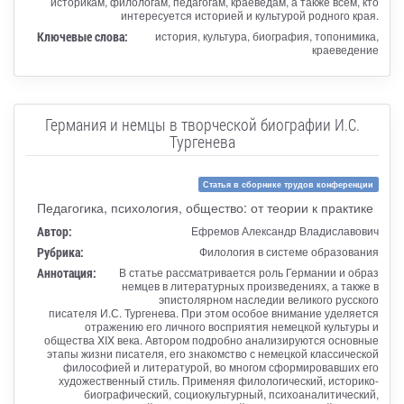
историкам, филологам, педагогам, краеведам, а также всем, кто
интересуется историей и культурой родного края.
Ключевые слова:
история, культура, биография, топонимика,
краеведение
Германия и немцы в творческой биографии И.С.
Тургенева
Статья в сборнике трудов конференции
Педагогика, психология, общество: от теории к практике
Автор:
Ефремов Александр Владиславович
Рубрика:
Филология в системе образования
Аннотация:
В статье рассматривается роль Германии и образ
немцев в литературных произведениях, а также в
эпистолярном наследии великого русского
писателя И.С. Тургенева. При этом особое внимание уделяется
отражению его личного восприятия немецкой культуры и
общества XIX века. Автором подробно анализируются основные
этапы жизни писателя, его знакомство с немецкой классической
философией и литературой, во многом сформировавших его
художественный стиль. Применяя филологический, историко-
биографический, социокультурный, психоаналитический,