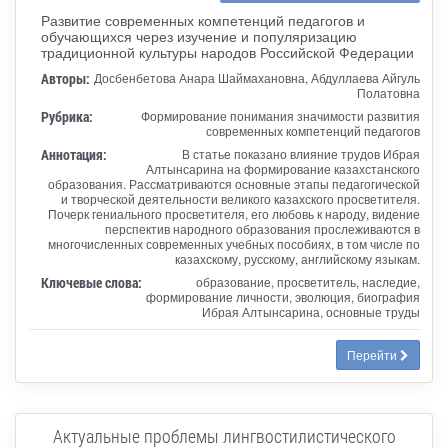
Развитие современных компетенций педагогов и
обучающихся через изучение и популяризацию
традиционной культуры народов Российской Федерации
Авторы:
Досбенбетова Анара Шаймахановна, Абдуллаева Айгуль
Полатовна
Рубрика:
Формирование понимания значимости развития
современных компетенций педагогов
Аннотация:
В статье показано влияние трудов Ибрая
Алтынсарина на формирование казахстанского
образования. Рассматриваются основные этапы педагогической
и творческой деятельности великого казахского просветителя.
Почерк гениального просветителя, его любовь к народу, видение
перспектив народного образования прослеживаются в
многочисленных современных учебных пособиях, в том числе по
казахскому, русскому, английскому языкам.
Ключевые слова:
образование, просветитель, наследие,
формирование личности, эволюция, биография
Ибрая Алтынсарина, основные труды
Перейти
Актуальные проблемы лингвостилистического