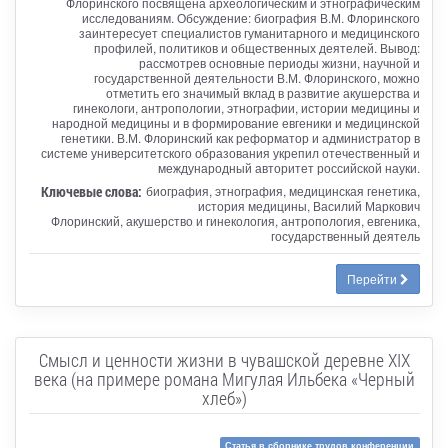
Флоринского посвящена археологическим и этнографическим
исследованиям. Обсуждение: биография В.М. Флоринского
заинтересует специалистов гуманитарного и медицинского
профилей, политиков и общественных деятелей. Вывод:
рассмотрев основные периоды жизни, научной и
государственной деятельности В.М. Флоринского, можно
отметить его значимый вклад в развитие акушерства и
гинекологи, антропологии, этнографии, истории медицины и
народной медицины и в формирование евгеники и медицинской
генетики. В.М. Флоринский как реформатор и администратор в
системе университетского образования укрепил отечественный и
международный авторитет российской науки.
Ключевые слова:
биография, этнография, медицинская генетика,
история медицины, Василий Маркович
Флоринский, акушерство и гинекология, антропология, евгеника,
государственный деятель
Перейти
Смысл и ценности жизни в чувашской деревне XIX
века (на примере романа Мигулая Ильбека «Черный
хлеб»)
Статья в сборнике трудов конференции