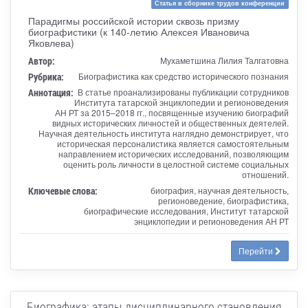
Статья в сборнике трудов конференции
Парадигмы российской истории сквозь призму
биографистики (к 140-летию Алексея Ивановича
Яковлева)
Автор:
Мухаметшина Лилия Талгатовна
Рубрика:
Биографистика как средство исторического познания
Аннотация:
В статье проанализированы публикации сотрудников
Института татарской энциклопедии и регионоведения
АН РТ за 2015–2018 гг., посвященные изучению биографий
видных исторических личностей и общественных деятелей.
Научная деятельность института наглядно демонстрирует, что
историческая персоналистика является самостоятельным
направлением исторических исследований, позволяющим
оценить роль личности в целостной системе социальных
отношений.
Ключевые слова:
биография, научная деятельность,
регионоведение, биографистика,
биографические исследования, Институт татарской
энциклопедии и регионоведения АН РТ
Перейти
Биографика: этапы дисциплинарного становления