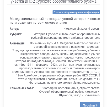
участка ВПС-2 Сурского оборонительного рубежа
Статья в сборнике трудов конференции
Междисциплинарный потенциал устной истории и новые
пути развития исторического знания
Автор:
Федулов Михаил Игоревич
Рубрика:
История Сурского и Казанского оборонительных
рубежей: возвращение имен забытых героев тыла
Аннотация:
Жизненный путь И.А. Федулова был тесно связан с
историей возникновения и развития г. Шумерля.
Трудовую деятельность он начал в качестве рабочего дубильно-
экстрактового завода «Большевик», одновременно учился
основам строительного дела и получал новую профессию,
которая пригодилась в годы Великой Отечественной войны. В
октябре 1941 – феврале 1942 г. он был назначен начальником
производственно-технической части и главным инженером
Шумерлинского участка военно-полевого строительства (ВПС-2)
12-го Армейского управления оборонных работ НКО СССР. В
статье опубликованы воспоминания, архивные документы и
фотографии из личного архива Ивана Алексеевича.
Ключевые слова:
биография, воспоминания, строительство,
Сурский оборонительный рубеж, Федулов И,
Шумерля, завод «Большевик»
Перейти