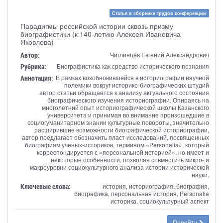
Статья в сборнике трудов конференции
Парадигмы российской истории сквозь призму
биографистики (к 140-летию Алексея Ивановича
Яковлева)
Автор:
Чиглинцев Евгений Александрович
Рубрика:
Биографистика как средство исторического познания
Аннотация:
В рамках возобновившейся в историографии научной
полемики вокруг историко-биографических штудий
автор статьи обращается к анализу актуального состояния
биографического изучения историографии. Опираясь на
многолетний опыт историографической школы Казанского
университета и принимая во внимание произошедшие в
социогуманитарном знании культурные повороты, значительно
расширившие возможности биографической историографии,
автор предлагает обозначить пласт исследований, посвященных
биографиям ученых-историков, термином «Personalia», который
корреспондируется с «персональной историей», но имеет и
некоторые особенности, позволяя совместить микро- и
макроуровни социокультурного анализа истории исторической
науки.
Ключевые слова:
история, историография, биография,
биографика, персональная история, Personalia
историка, социокультурный аспект
Перейти