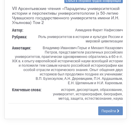
Статья в сборнике трудов конференции
VII Арсентьевские чтения «Парадигмы университетской
истории и перспективы университетологии (к 50-летию
Чувашского государственного университета имени И.Н.
Ульянова) Том 2
Автор:
Ахмадиев Фарит Нафисович
Рубрика:
Роль университетов в истории и культуре России и
мировой цивилизации
Аннотация:
Владимир Иванович Герье и Михаил Назарович
Петров, представители различных российских
университетов, практически одновременно обратились в 60-е гг.
XIX в. к опыту европейской исторической науки всеобщей истории
и положили тем самым начало российской историографии как
особой отрасли исторического знания. Опыт общения двух
историков был продолжен позднее их учениками:
В.П. Бузескулом, А.Н. Деревицким, П.Н. Ардашевым,
Е.Н. Щепкиным и Н.И. Кареевым.
Ключевые слова:
история, диссертация, образование,
университет, историография, биография,
метод, защита, естествознание, наука
Перейти