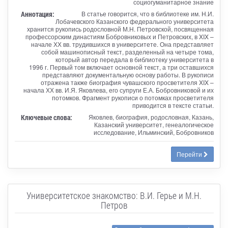
социогуманитарное знание
Аннотация:
В статье говорится, что в библиотеке им. Н.И.
Лобачевского Казанского федерального университета
хранится рукопись родословной М.Н. Петровской, посвященная
профессорским династиям Бобровниковых и Петровских, в XIX –
начале ХХ вв. трудившихся в университете. Она представляет
собой машинописный текст, разделенный на четыре тома,
который автор передала в библиотеку университета в
1996 г. Первый том включает основной текст, а три оставшихся
представляют документальную основу работы. В рукописи
отражена также биография чувашского просветителя XIX –
начала ХХ вв. И.Я. Яковлева, его супруги Е.А. Бобровниковой и их
потомков. Фрагмент рукописи о потомках просветителя
приводится в тексте статьи.
Ключевые слова:
Яковлев, биография, родословная, Казань,
Казанский университет, генеалогическое
исследование, Ильминский, Бобровников
Перейти
Университетское знакомство: В.И. Герье и М.Н.
Петров