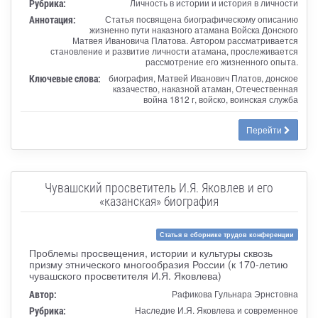
Рубрика:
Личность в истории и история в личности
Аннотация:
Статья посвящена биографическому описанию
жизненно пути наказного атамана Войска Донского
Матвея Ивановича Платова. Автором рассматривается
становление и развитие личности атамана, прослеживается
рассмотрение его жизненного опыта.
Ключевые слова:
биография, Матвей Иванович Платов, донское
казачество, наказной атаман, Отечественная
война 1812 г, войско, воинская служба
Перейти
Чувашский просветитель И.Я. Яковлев и его
«казанская» биография
Статья в сборнике трудов конференции
Проблемы просвещения, истории и культуры сквозь
призму этнического многообразия России (к 170-летию
чувашского просветителя И.Я. Яковлева)
Автор:
Рафикова Гульнара Эрнстовна
Рубрика:
Наследие И.Я. Яковлева и современное