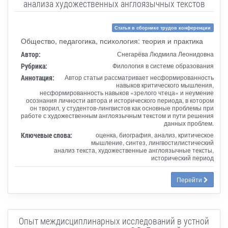
анализа художественных англоязычных текстов
Статья в сборнике трудов конференции
Общество, педагогика, психология: теория и практика
Автор:
Снегарёва Людмила Леонидовна
Рубрика:
Филология в системе образования
Аннотация:
Автор статьи рассматривает несформированность
навыков критического мышления,
несформированность навыков «зрелого чтеца» и неумение
осознания личности автора и исторического периода, в котором
он творил, у студентов-лингвистов как основные проблемы при
работе с художественным англоязычным текстом и пути решения
данных проблем.
Ключевые слова:
оценка, биография, анализ, критическое
мышление, синтез, лингвостилистический
анализ текста, художественные англоязычные тексты,
исторический период
Перейти
Опыт междисциплинарных исследований в устной