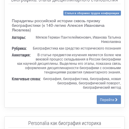
Статья в сборнике трудов конференции
Парадигмы российской истории сквозь призму
биографистики (к 140-летию Алексея Ивановича
Яковлева)
Авторы:
Мягков Герман Пантелеймонович, Иванова Татьяна
Николаевна
Рубрика:
Биографистика как средство исторического познания
Аннотация:
В статье предметом изучения является более чем
вековой процесс складывания в России биографики
как научной дисциплины. Выделены его этапы, показана связь
оформления дисциплинарности биографики с основными
тенденциями развития гуманитарного знания.
Ключевые слова:
биография, биографистика, биографика, новая
биографика, биографический поворот,
биографический метод
Перейти
Personalia как биография историка