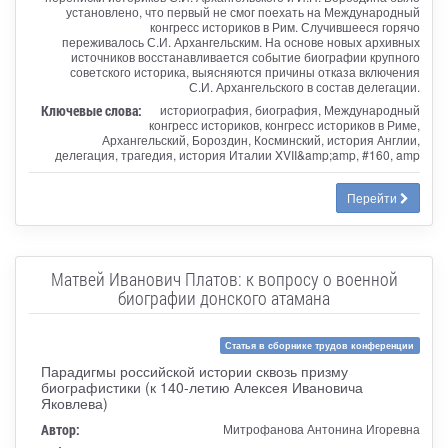
установлено, что первый не смог поехать на Международный
конгресс историков в Рим. Случившееся горячо
переживалось С.И. Архангельским. На основе новых архивных
источников восстанавливается событие биографии крупного
советского историка, выясняются причины отказа включения
С.И. Архангельского в состав делегации.
Ключевые слова:
историография, биография, Международный
конгресс историков, конгресс историков в Риме,
Архангельский, Бороздин, Косминский, история Англии,
делегация, трагедия, история Италии XVII&amp;amp, #160, amp
Перейти
Матвей Иванович Платов: к вопросу о военной
биографии донского атамана
Статья в сборнике трудов конференции
Парадигмы российской истории сквозь призму
биографистики (к 140-летию Алексея Ивановича
Яковлева)
Автор:
Митрофанова Антонина Игоревна