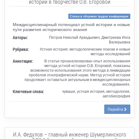
истории в творчестве О.В. Егоровой
Статья в сборнике трудов конференции
Междисциплинарный потенциал устной истории и новые
пути развития исторического знания
Авторы:
Петров Николай Аркадьевич, Дмитриева Инга
Валерьевна
Рубрика:
Устная история: методологические поиски и новые
методы исследований
Аннотация:
В статье проанализирован опыт использования
метода устной истории О.В. Егоровой, показаны
возможности использования этого метода в ликвидации
пробелов этнографической науки. Метод устной истории
продолжает оставаться актуальным в междисциплинарных
исследованиях.
Ключевые слова:
чуваши, устная история, методология,
автобиография
Перейти
И.А. Федулов – главный инженер Шумерлинского