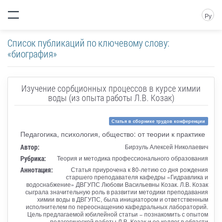
Ру
Список публикаций по ключевому слову:
«биография»
Изучение сорбционных процессов в курсе химии
воды (из опыта работы Л.В. Козак)
Статья в сборнике трудов конференции
Педагогика, психология, общество: от теории к практике
Автор:
Бирзуль Алексей Николаевич
Рубрика:
Теория и методика профессионального образования
Аннотация:
Статья приурочена к 80-летию со дня рождения
старшего преподавателя кафедры «Гидравлика и
водоснабжение» ДВГУПС Любови Васильевны Козак. Л.В. Козак
сыграла значительную роль в развитии методики преподавания
химии воды в ДВГУПС, была инициатором и ответственным
исполнителем по переоснащению кафедральных лабораторий.
Цель предлагаемой юбилейной статьи − познакомить с опытом
педагогической работы Л.В. Козак и ее коллег в области