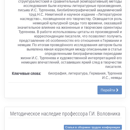
структуралистский и сравнительный (компаративный) методы
исследования были изучены литературные произведения,
письма И.С. Тургенева, биобиблиографический академический
труд Н.С. Никитиной и научное издание «Литературное
наследство», посвященное его творчеству. Освещается роль
немецкой культурной среды того времени, оказавшей
значительное влияние на жизненные и творческие ориентиры
Тургенева. В работе использованы цитаты из произведений и
корреспонденции писателя, что позволяет получить
представление об особенностях его отношения к Германии и
немцам. По итогам проведённого исследования автором была
выявлена явная корреляция между описанными в статье
определенными биографическими периодами
жизни И.С. Тургенева и художественной интерпретацией его
немецких впечатлений, оставивших яркий след в творчестве
писателя.
Ключевые слова:
биография, литература, Германия, Тургенев
И.С., немцы
Перейти
Методическое наследие профессора Г.И. Воловника
Статья в сборнике трудов конференции