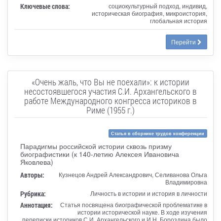
Ключевые слова:
социокультурный подход, индивид,
историческая биография, микроистория,
глобальная история
Перейти
«Очень жаль, что Вы не поехали»: к истории
несостоявшегося участия С.И. Архангельского в
работе Международного конгресса историков в
Риме (1955 г.)
Статья в сборнике трудов конференции
Парадигмы российской истории сквозь призму
биографистики (к 140-летию Алексея Ивановича
Яковлева)
Авторы:
Кузнецов Андрей Александрович, Селиванова Ольга
Владимировна
Рубрика:
Личность в истории и история в личности
Аннотация:
Статья посвящена биографической проблематике в
истории исторической науке. В ходе изучения
переписки историков С.И. Архангельского и И.Н. Бороздина было