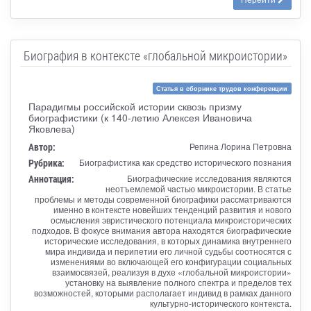
Биография в контексте «глобальной микроистории»
Статья в сборнике трудов конференции
Парадигмы российской истории сквозь призму
биографистики (к 140-летию Алексея Ивановича
Яковлева)
Автор:
Репина Лорина Петровна
Рубрика:
Биографистика как средство исторического познания
Аннотация:
Биографические исследования являются
неотъемлемой частью микроистории. В статье
проблемы и методы современной биографики рассматриваются
именно в контексте новейших тенденций развития и нового
осмысления эвристического потенциала микроисторических
подходов. В фокусе внимания автора находятся биографические
исторические исследования, в которых динамика внутреннего
мира индивида и перипетии его личной судьбы соотносятся с
изменениями во включающей его конфигурации социальных
взаимосвязей, реализуя в духе «глобальной микроистории»
установку на выявление полного спектра и пределов тех
возможностей, которыми располагает индивид в рамках данного
культурно-исторического контекста.