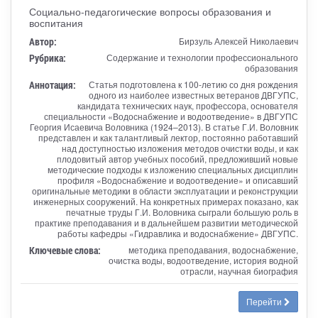
Социально-педагогические вопросы образования и
воспитания
Автор:
Бирзуль Алексей Николаевич
Рубрика:
Содержание и технологии профессионального
образования
Аннотация:
Статья подготовлена к 100-летию со дня рождения
одного из наиболее известных ветеранов ДВГУПС,
кандидата технических наук, профессора, основателя
специальности «Водоснабжение и водоотведение» в ДВГУПС
Георгия Исаевича Воловника (1924–2013). В статье Г.И. Воловник
представлен и как талантливый лектор, постоянно работавший
над доступностью изложения методов очистки воды, и как
плодовитый автор учебных пособий, предложивший новые
методические подходы к изложению специальных дисциплин
профиля «Водоснабжение и водоотведение» и описавший
оригинальные методики в области эксплуатации и реконструкции
инженерных сооружений. На конкретных примерах показано, как
печатные труды Г.И. Воловника сыграли большую роль в
практике преподавания и в дальнейшем развитии методической
работы кафедры «Гидравлика и водоснабжение» ДВГУПС.
Ключевые слова:
методика преподавания, водоснабжение,
очистка воды, водоотведение, история водной
отрасли, научная биография
Перейти