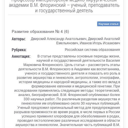
академии В.М. Флоринский – ученый, преподаватель
и государственный деятель
Научная статья
Развитие образования № 4 (6)
Авторы:
Двирский Александр Анатольевич, Двирский Анатолий
Емельянович, Иванов Игорь Исаакович
Рубрика:
Российская система образования
Аннотация:
В статье представлены основные периоды жизни,
научной и государственной деятельности Василия
Марковича Флоринского. Цель статьи – рассмотреть этапы
деятельности В.М. Флоринского в Академии как воспитанника,
ученого и государственного деятеля и показать его роль в
развитие акушерства и гинекологи, антропологии, этнографии,
истории медицины и народной медицины, а также его вклад в
формирование евгеники и медицинской генетики. При
исследовании применялись следующие методы: теоретический,
анализ, биографический. В.М. Флоринский опубликовал более
330 научных работ. По различным разделам акушерства и
гинекологии им опубликовано около 30 научных публикаций.
Ученый предложил оригинальный метод для предупреждения
разрывов промежности во время родов, в числе первых в России
успешно применял хлороформ для обезболивания в родах,
проводил гистологические различные исследования в области
акушерства и гинекологии. Значительная часть публикаций В.М.