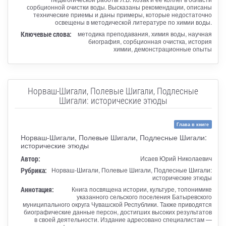
сорбционной очистки воды. Высказаны рекомендации, описаны
технические приемы и даны примеры, которые недостаточно
освещены в методической литературе по химии воды.
Ключевые слова:
методика преподавания, химия воды, научная
биография, сорбционная очистка, история
химии, демонстрационные опыты
Норваш-Шигали, Полевые Шигали, Подлесные
Шигали: исторические этюды
Глава в книге
Норваш-Шигали, Полевые Шигали, Подлесные Шигали:
исторические этюды
Автор:
Исаев Юрий Николаевич
Рубрика:
Норваш-Шигали, Полевые Шигали, Подлесные Шигали:
исторические этюды
Аннотация:
Книга посвящена истории, культуре, топонимике
указанного сельского поселения Батыревского
муниципального округа Чувашской Республики. Также приводятся
биографические данные персон, достигших высоких результатов
в своей деятельности. Издание адресовано специалистам —