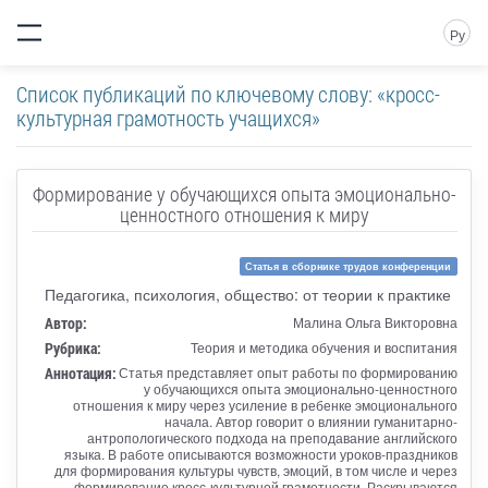
Ру
Список публикаций по ключевому слову: «кросс-
культурная грамотность учащихся»
Формирование у обучающихся опыта эмоционально-
ценностного отношения к миру
Статья в сборнике трудов конференции
Педагогика, психология, общество: от теории к практике
Автор:
Малина Ольга Викторовна
Рубрика:
Теория и методика обучения и воспитания
Аннотация:
Статья представляет опыт работы по формированию
у обучающихся опыта эмоционально-ценностного
отношения к миру через усиление в ребенке эмоционального
начала. Автор говорит о влиянии гуманитарно-
антропологического подхода на преподавание английского
языка. В работе описываются возможности уроков-праздников
для формирования культуры чувств, эмоций, в том числе и через
формирование кросс-культурной грамотности. Раскрываются