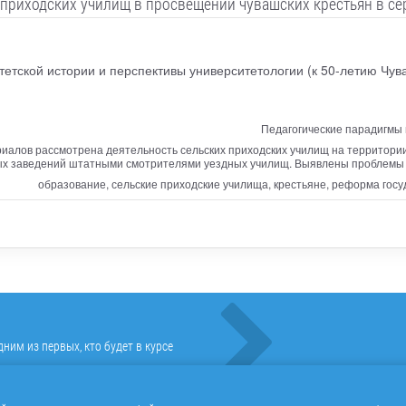
 приходских училищ в просвещении чувашских крестьян в сер
тетской истории и перспективы университетологии (к 50-летию Чув
Педагогические парадигмы 
риалов рассмотрена деятельность сельских приходских училищ на территори
х заведений штатными смотрителями уездных училищ. Выявлены проблемы о
образование, сельские приходские училища, крестьяне, реформа гос
ним из первых, кто будет в курсе