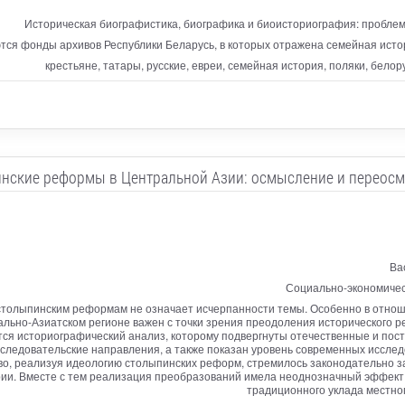
Историческая биографистика, биографика и биоисториография: проблем
тся фонды архивов Республики Беларусь, в которых отражена семейная исто
крестьяне, татары, русские, евреи, семейная история, поляки, бело
нские реформы в Центральной Азии: осмысление и переос
Ва
Социально-экономическ
столыпинским реформам не означает исчерпанности темы. Особенно в отнош
льно-Азиатском регионе важен с точки зрения преодоления исторического 
ся историографический анализ, которому подвергнуты отечественные и пост
следовательские направления, а также показан уровень современных иссле
тво, реализуя идеологию столыпинских реформ, стремилось законодательно 
и. Вместе с тем реализация преобразований имела неоднозначный эффект: 
традиционного уклада местно