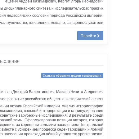
Гецевич Андрей Казимирович, Кергет Игорь Леонидович
ы дисциплинарного синтеза и исследовательских практик
рия недворянских сословий периода Российской империи.
русы, купечество, генеалогия, мещане, священнослужители
Перейти
мысление
Статья в сборнике трудов конференции
сильев Дмитрий Валентинович, Мазаев Никита Андреевич
ое развитие российского общества: исторический аспект
ении окраин Российской империи. Анализ историографии
ревизионизма, вольной интерпретации и манипулирования
советские зарубежные исследования. В результате среди
дований темы. Сформулирована позиция авторов, которая
закрепить за коренным сельским населением Центральной
вместе с ускорением процесса седентаризации и ломкой
го населения происходил общий упадок его уровня жизни.