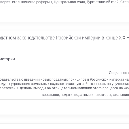
мперия, столыпинские реформы, Центральная Азия, Туркестанский край, Степн
датном законодательстве Российской империи в конце XIX –
 истории
Социально-
одательства о введении новых податных принципов в Российской империи на
цедуры укрепления земельных наделов в частную собственность на улучшен
платежей. Сделаны выводы об отрицательном влиянии этого процесса на же
крестьяне, подати, податные инспекторы, столыпин