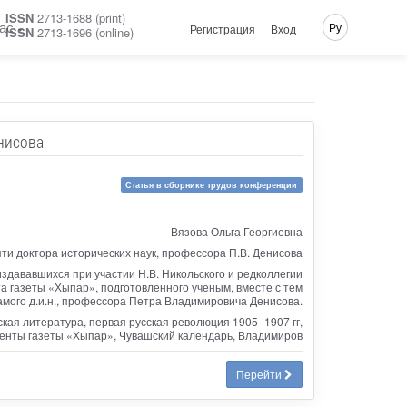
ISSN
2713-1688 (print)
ас
Ру
Регистрация
Вход
ISSN
2713-1696 (online)
нисова
Статья в сборнике трудов конференции
Вязова Ольга Георгиевна
ти доктора исторических наук, профессора П.В. Денисова
издававшихся при участии Н.В. Никольского и редколлегии
а газеты «Хыпар», подготовленного ученым, вместе с тем
мого д.и.н., профессора Петра Владимировича Денисова.
кая литература, первая русская революция 1905–1907 гг,
енты газеты «Хыпар», Чувашский календарь, Владимиров
Перейти