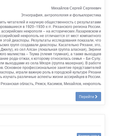
Михайлов Сергей Сергеевич
Этнография, антропология и фольклористика
мить читателей и научную общественность с результатами
овавшиеся в 1920–1930-х гг. Рязанского региона России.
 ассирийских некрополя – на исторических Лазаревском и
сирийский некрополь не отличается от мест компактного
ия этой диаспоры. Результаты исследования показали, что
ьских групп создавали диаспоры. Касательно Рязани, это,
жилу), из сел Алсан (локальная группа аласная), Зирини
ого маликства – Тхума (племя тхумная), а также выходцев
ние рода-отжах, к которому относилась семья – Би-Сулу.
были выходцами из села Мязря (группа мазерная). В работе
лов. Основное профессиональное занятие представителей
иаспоры, играли важную роль в городской культуре Рязани
 изучать различные аспекты жизни ассирийцев в России.
 Рязанская область, Ряжск, Касимов, Михайлов, некрополь
Перейти
Научная статья