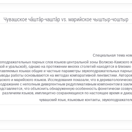
Чувашское чăштăр-чаштăр vs. марийское чыштыр-чоштыр
Специальная тема ном
оподражательных парных слов языков центральной зоны Волжско-Камского яз
й и уральской), однако на протяжении многих столетий находятся в близких 
оставляемых языках общие и частные параметры звукоподражательных парных
ыводы работы основываются на методах компаративной лингвистики. Авторо
кого и марийского языков. Исследования показали, что в дериватологическо
оподражание с неполным дивергентным редупликативным компонентом в заклю
дставляется, что объяснить обнаруженную особенность фонетически созвуч
различиям языков, имплицитно сохраняющихся по настоящее время и дающ
чувашский язык, языковые контакты, звукоподражател