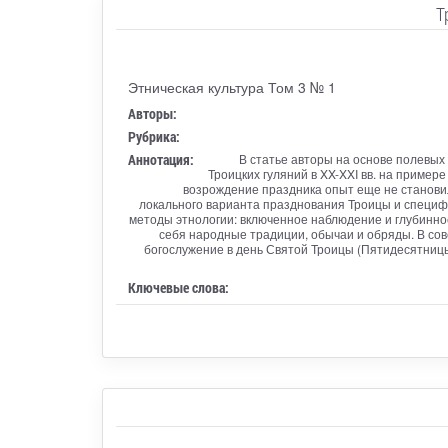
Т
Этническая культура Том 3 № 1
Авторы:
Рубрика:
Аннотация:
В статье авторы на основе полевых
Троицких гуляний в XX-XXI вв. на приме
возрождение праздника опыт еще не станови
локального варианта празднования Троицы и специф
методы этнологии: включенное наблюдение и глубинное
себя народные традиции, обычаи и обряды. В со
богослужение в день Святой Троицы (Пятидесятницы
Ключевые слова: