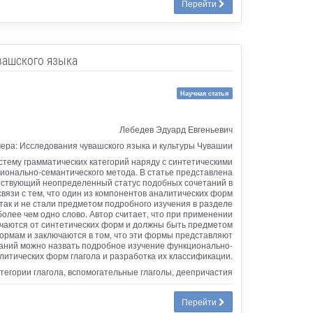
Перейти
вашского языка
Научная статья
Лебедев Эдуард Евгеньевич
ера: Исследования чувашского языка и культуры Чувашии
стему грамматических категорий наряду с синтетическими
онально-семантического метода. В статье представлена
существующий неопределенный статус подобных сочетаний в
связи с тем, что один из компонентов аналитических форм
так и не стали предметом подробного изучения в разделе
более чем одно слово. Автор считает, что при применении
ичаются от синтетических форм и должны быть предметом
рмам и заключаются в том, что эти формы представляют
ваний можно назвать подробное изучение функционально-
итических форм глагола и разработка их классификации.
тегории глагола, вспомогательные глаголы, деепричастия
Перейти