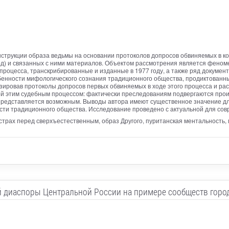
струкции образа ведьмы на основании протоколов допросов обвиняемых в ко
од) и связанных с ними материалов. Объектом рассмотрения является феном
роцесса, транскрибированные и изданные в 1977 году, а также ряд докумен
бенности мифологического сознания традиционного общества, продиктованны
ировав протоколы допросов первых обвиняемых в ходе этого процесса и расс
й этим судебным процессом: фактически преследованиям подвергаются прои
 представляется возможным. Выводы автора имеют существенное значение дл
ти традиционного общества. Исследование проведено с актуальной для сов
 страх перед сверхъестественным, образ Другого, пуританская ментальность,
 диаспоры Центральной России на примере сообществ горо