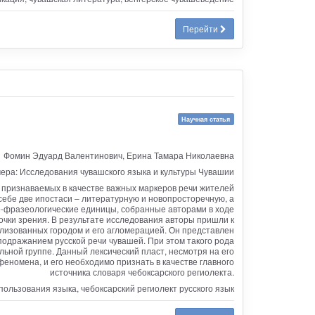
Перейти
Научная статья
Фомин Эдуард Валентинович, Ерина Тамара Николаевна
ера: Исследования чувашского языка и культуры Чувашии
 признаваемых в качестве важных маркеров речи жителей
 себе две ипостаси – литературную и новопросторечную, а
о-фразеологические единицы, собранные авторами в ходе
очки зрения. В результате исследования авторы пришли к
лизованных городом и его агломерацией. Он представлен
дражанием русской речи чувашей. При этом такого рода
ной группе. Данный лексический пласт, несмотря на его
еномена, и его необходимо признать в качестве главного
источника словаря чебоксарского региолекта.
льзования языка, чебоксарский региолект русского язык