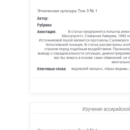
Этническая культура Том 3 № 1
Автор:
Рубрика:
Аннотация:
В статье предпринята попытка рекон
Массачусетс, Северная Америка, 1692 г
Источниковой базой являются протоколы Салемского п
богословской позиции. В статье рассмотрены осо
страхом перед подобным воздействием. Проанализ
выводу о парадоксальности ситуации, демонстрируемо
мог бы лежать в основе таких обвинений, не
ментальнос
Ключевые слова:
ведовской процесс, образ ведьмы,
Изучение ассирийской
Этническая культура Том 3 № 1