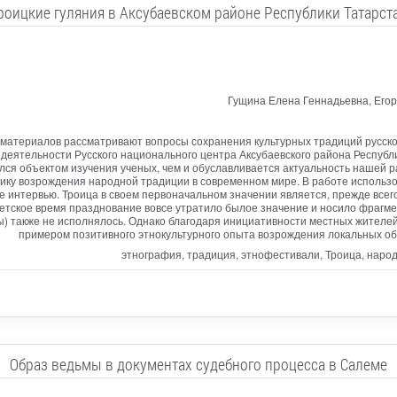
роицкие гуляния в Аксубаевском районе Республики Татарст
Гущина Елена Геннадьевна, Его
 материалов рассматривают вопросы сохранения культурных традиций русск
ре деятельности Русского национального центра Аксубаевского района Респу
лся объектом изучения ученых, чем и обуславливается актуальность нашей 
ику возрождения народной традиции в современном мире. В работе использо
 интервью. Троица в своем первоначальном значении является, прежде всего,
ветское время празднование вовсе утратило былое значение и носило фрагме
) также не исполнялось. Однако благодаря инициативности местных жителей
примером позитивного этнокультурного опыта возрождения локальных об
этнография, традиция, этнофестивали, Троица, наро
Образ ведьмы в документах судебного процесса в Салеме