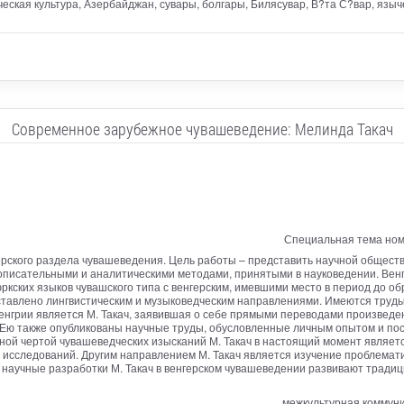
еская культура, Азербайджан, сувары, болгары, Билясувар, В?та С?вар, языч
Современное зарубежное чувашеведение: Мелинда Такач
Специальная тема ном
рского раздела чувашеведения. Цель работы – представить научной обществ
писательными и аналитическими методами, принятыми в науковедении. Венг
ркских языков чувашского типа с венгерским, имевшими место в период до о
авлено лингвистическим и музыковедческим направлениями. Имеются труды 
нгрии является М. Такач, заявившая о себе прямыми переводами произведе
й. Ею также опубликованы научные труды, обусловленные личным опытом и п
ьной чертой чувашеведческих изысканий М. Такач в настоящий момент являе
х исследований. Другим направлением М. Такач является изучение проблема
то научные разработки М. Такач в венгерском чувашеведении развивают тради
межкультурная коммуни