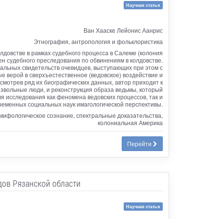
Научная статья
Ван Хааске Лейонис Аанрис
Этнография, антропология и фольклористика
лдовстве в рамках судебного процесса в Салеме (колония
ен судебного преследования по обвинениям в колдовстве.
тальных свидетельств очевидцев, выступающих при этом с
е верой в сверхъестественное (ведовское) воздействие и
мотрев ряд их биографических данных, автор приходит к
звольные люди, и реконструкция образа ведьмы, который
я исследования как феномена ведовских процессов, так и
ременных социальных наук имагологической перспективы.
 мифологическое сознание, спектральные доказательства,
колониальная Америка
Перейти
дов Рязанской области
Научная статья