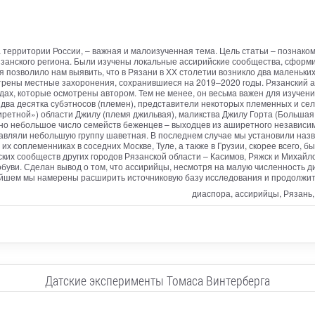
территории России, – важная и малоизученная тема. Цель статьи – познако
анского региона. Были изучены локальные ассирийские сообщества, сформир
позволило нам выявить, что в Рязани в ХХ столетии возникло два маленьких
ены местные захоронения, сохранившиеся на 2019–2020 годы. Рязанский ас
дах, которые осмотрены автором. Тем не менее, он весьма важен для изучен
 два десятка субэтносов (племен), представители некоторых племенных и сел
етной») области Джилу (племя джильвая), маликства Джилу Горта (Большая Д
чно небольшое число семейств беженцев – выходцев из аширетного независим
авляли небольшую группу шаветная. В последнем случае мы установили назва
 их соплеменниках в соседних Москве, Туле, а также в Грузии, скорее всего, 
ких сообществ других городов Рязанской области – Касимов, Ряжск и Михай
обуви. Сделан вывод о том, что ассирийцы, несмотря на малую численность д
ейшем мы намерены расширить источниковую базу исследования и продолжить
диаспора, ассирийцы, Рязань,
Датские эксперименты Томаса Винтерберга