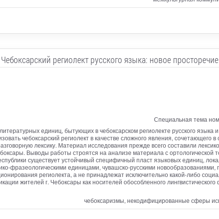
Чебоксарский региолект русского языка: новое просторечие
Специальная тема ном
итературных единиц, бытующих в чебоксарском региолекте русского языка и
изовать чебоксарский региолект в качестве сложного явления, сочетающего в
азговорную лексику. Материал исследования прежде всего составили лексик
боксары. Выводы работы строятся на анализе материала с ортологической т
спублики существует устойчивый специфичный пласт языковых единиц, лока
о-фразеологическими единицами, чувашско-русскими новообразованиями, по
онирования региолекта, а не принадлежат исключительно какой-либо социаль
ции жителей г. Чебоксары как носителей обособленного лингвистического ф
чебоксаризмы, некодифицированные сферы испо