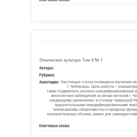
Этническая культура Том 3 № 1
Авторы:
Рубрика:
Аннотация:
Настоящая статья посвящена изучению нел
г. Чебоксары. Цель работы – охарактер
также подвергнуть анализу некодифицированную р
многолетних наблюдений за речью жителей г. Че
следующему заключению: в столице Чувашской Ре
выразительными некодифицированными лексик
чебоксаризмы общеизвестны в пределах функци
незначительные объемы, важен для самоидентифика
Ключевые слова: