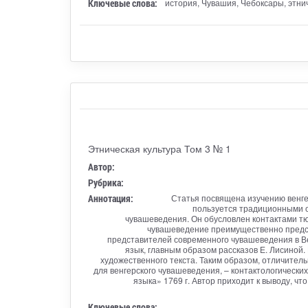
Ключевые слова:
история, Чувашия, Чебоксары, этнич
Этническая культура Том 3 № 1
Автор:
Рубрика:
Аннотация:
Статья посвящена изучению венге
пользуется традиционными о
чувашеведения. Он обусловлен контактами тю
чувашеведение преимущественно предст
представителей современного чувашеведения в Ве
язык, главным образом рассказов Е. Лисино
художественного текста. Таким образом, отличител
для венгерского чувашеведения, – контактологически
языка» 1769 г. Автор приходит к выводу, ч
Ключевые слова: