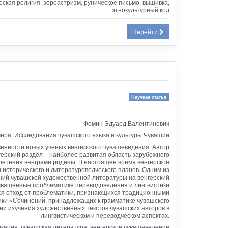
еская религия, зороастризм, руническое письмо, вышивка,
этнокультурный код
Перейти
Научная статья
Фомин Эдуард Валентинович
ера: Исследования чувашского языка и культуры Чувашии
енности новых ученых венгерского чувашеведения. Автор
ерский раздел – наиболее развитая область зарубежного
бретения венграми родины. В настоящее время венгерское
исторического и литературоведческого планов. Одним из
ний чувашской художественной литературы на венгерский
освященные проблематике переводоведения и лингвистики
тся отход от проблематики, признающихся традиционными
тики «Сочинений, принадлежащих к грамматике чувашского
ции изучения художественных текстов чувашских авторов в
лингвистическом и переводческом аспектах.
кация, чувашская литература, венгерское чувашеведение