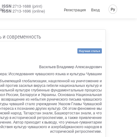
ISSN
2713-1688 (print)
ас
Ру
Регистрация
Вход
ISSN
2713-1696 (online)
ь и современность
Научная статья
Васильев Владимир Александрович
ера: Исследования чувашского языка и культуры Чувашии
еобъемлющей глобализации, нацеленной на уничтожение и
ший против засилья вируса гибели национальных культур и
иональной культуре глубинные фундаментальные процессы
кол России, Беларуси и Украины. Основана Национальная
 возвращение из небытия рунического письма чувашского
ьтуры чувашей стало учреждение Указом Главы Чувашской
тереса к познанию других культур. Об этом феномене мы
ский народ. Татарстан знали, Башкортостан знали, а что
ьтур в исторической ретроспективе, а также привлечение
ение. Автор приходит к выводу, что ученые-гуманитарии
йствия культур чувашского и азербайджанского народов в
исторической ретроспективе.