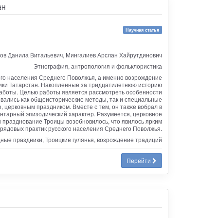
ан
Научная статья
ров Данила Витальевич, Мингалиев Арслан Хайрутдинович
Этнография, антропология и фольклористика
ого населения Среднего Поволжья, а именно возрождение
блики Татарстан. Накопленные за тридцатилетнюю историю
работы. Целью работы является рассмотреть особенности
вались как общеисторические методы, так и специальные
 церковным праздником. Вместе с тем, он также вобрал в
нтарный эпизодический характер. Разумеется, церковное
 празднование Троицы возобновилось, что явилось ярким
рядовых практик русского населения Среднего Поволжья.
дные праздники, Троицкие гулянья, возрождение традиций
Перейти