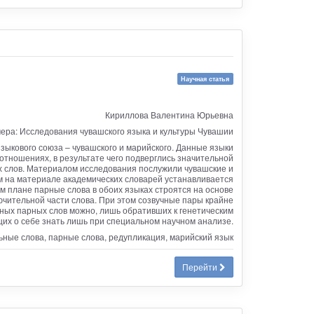
Научная статья
Кириллова Валентина Юрьевна
ера: Исследования чувашского языка и культуры Чувашии
ыкового союза – чувашского и марийского. Данные языки
отношениях, в результате чего подверглись значительной
 слов. Материалом исследования послужили чувашские и
м на материале академических словарей устанавливается
м плане парные слова в обоих языках строятся на основе
чительной части слова. При этом созвучные пары крайне
ных парных слов можно, лишь обративших к генетическим
их о себе знать лишь при специальном научном анализе.
ьные слова, парные слова, редупликация, марийский язык
Перейти