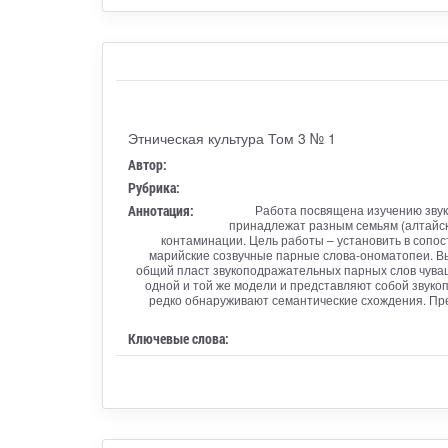
Этническая культура Том 3 № 1
Автор:
Рубрика:
Аннотация:
Работа посвящена изучению звук
принадлежат разным семьям (алтайско
контаминации. Цель работы – установить в соп
марийские созвучные парные слова-ономатопеи. В
общий пласт звукоподражательных парных слов чувашс
одной и той же модели и представляют собой звук
редко обнаруживают семантические схождения. Пре
Ключевые слова: