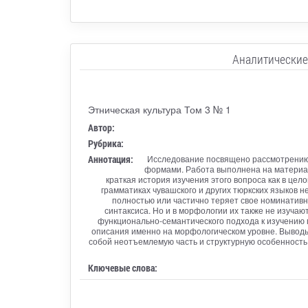
Аналитические
Этническая культура Том 3 № 1
Автор:
Рубрика:
Аннотация:
Исследование посвящено рассмотрению а
формами. Работа выполнена на материал
краткая история изучения этого вопроса как в це
грамматиках чувашского и других тюркских языков н
полностью или частично теряет свое номинативн
синтаксиса. Но и в морфологии их также не изучают
функционально-семантического подхода к изучению 
описания именно на морфологическом уровне. Вывод
собой неотъемлемую часть и структурную особенность
Ключевые слова: