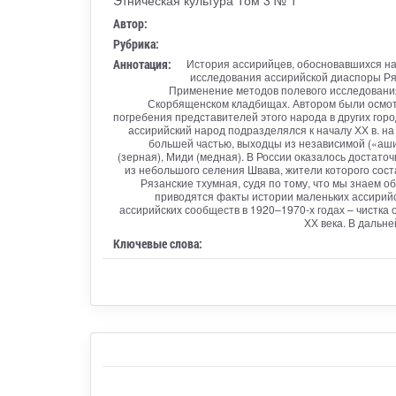
Автор:
Рубрика:
Аннотация:
История ассирийцев, обосновавшихся на 
исследования ассирийской диаспоры Ряз
Применение методов полевого исследования 
Скорбященском кладбищах. Автором были осмотр
погребения представителей этого народа в других горо
ассирийский народ подразделялся к началу ХХ в. на
большей частью, выходцы из независимой («ашир
(зерная), Миди (медная). В России оказалось достато
из небольшого селения Швава, жители которого сост
Рязанские тхумная, судя по тому, что мы знаем об
приводятся факты истории маленьких ассирийс
ассирийских сообществ в 1920–1970-х годах – чистка 
ХХ века. В дальн
Ключевые слова: