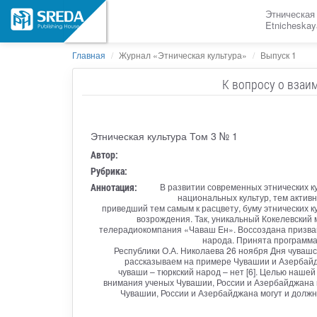
Этническая
Etnicheskay
Главная
Журнал «Этническая культура»
Выпуск 1
К вопросу о взаи
Этническая культура Том 3 № 1
Автор:
Рубрика:
Аннотация:
В развитии современных этнических 
национальных культур, тем активн
приведший тем самым к расцвету, буму этнических 
возрождения. Так, уникальный Кокелевский
телерадиокомпания «Чаваш Ен». Воссоздана призван
народа. Принята программа
Республики О.А. Николаева 26 ноября Дня чуваш
рассказываем на примере Чувашии и Азербайджа
чуваши – тюркский народ – нет [6]. Целью наше
внимания ученых Чувашии, России и Азербайджана к
Чувашии, России и Азербайджана могут и должн