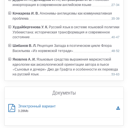
инкорпорация в современном английском языке
27-34
Кочкарева И. В.
Агнонимы-англицизмы как коммуникативная
проблема
35-39
Худайбергенова У. К.
Русский язык в системе языковой политики
Узбекистана: историческая трансформация и современное
состояние
40-47
Шибанов В. Л.
Рецепция Запада в поэтическом цикле Флора
Васильева «Из норвежской тетради»
48-52
Яковлев А. И.
Языковые средства выражения марксистской
идеологии как аксиологической ориентации автора в пьесе
«Сыновья и дочери» Джо де Графта и особенности их перевода
на русский язык
53-63
Документы
Электронный вариант
3.28Mb