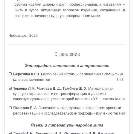
своими идеями широкий круг профессионалов, а читателям –
быть в курсе актуальных вопросов изучения, сохранения и
развития этнических культур в современном мире.
Чебоксары
, 2026
Оглавление
Этнография, этнология и антропология
Березина Ю. В.
Религиозные истоки и региональная специфика
культуры меннонитов
8-13
Текеева Л. К., Чотчаев Д. Д., Тамбиев Ш. Х.
Материальная
культура карачаевцев и ее трансформация в условиях
социокультурных процессов второй половины XX – начала XXI в.
14-20
Ягафова Е. А.
Этничность в городском пространстве: практики
репрезентации и исследовательские подходы к изучению темы
21-26
Языки и литературы народов мира
Дудий И. Н., Демидова И. А., Островерхая И. В.
Языковая