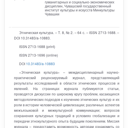
гуманитарных и социально-экономических
дисциплин, Чувашский государственный
институт культуры и искусств Минкультуры
Чувашии
Этническая культура. – Т. 8, № 2. – 64 с. – ISSN 2713-1688. –
DOI 10.31483/a-10883.
ISSN 2713-1688 (print)
ISSN 2713-1696 (online)
DOI
10.31483/a-10883
«Этническая культура» – междисциплинарный научно-
практический рецензируемый журнал, представляющий
результаты исследований в области этнических процессов и
явлений. На страницах журнала публикуются статьи,
проводятся дискуссии по широкому кругу проблем, касающихся
методологических подходов к изучению этнических культур и их
роли в истории человеческой цивилизации; различных аспектов
межъязыковой и межкультурной коммуникации; вопросов
сохранения культурных традиций в условиях глобализации и
передачи этнокультурного опыта будущим поколениям. Миссия
журнала – предоставить возможность авторам ознакомить со