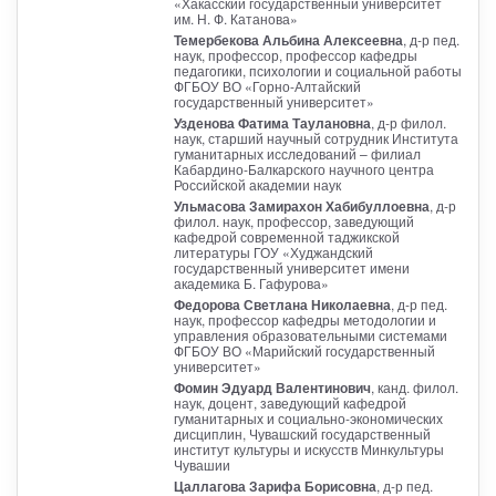
«Хакасский государственный университет
им. Н. Ф. Катанова»
Темербекова Альбина Алексеевна
, д-р пед.
наук, профессор, профессор кафедры
педагогики, психологии и социальной работы
ФГБОУ ВО «Горно-Алтайский
государственный университет»
Узденова Фатима Таулановна
, д-р филол.
наук, старший научный сотрудник Института
гуманитарных исследований – филиал
Кабардино-Балкарского научного центра
Российской академии наук
Ульмасова Замирахон Хабибуллоевна
, д-р
филол. наук, профессор, заведующий
кафедрой современной таджикской
литературы ГОУ «Худжандский
государственный университет имени
академика Б. Гафурова»
Федорова Светлана Николаевна
, д-р пед.
наук, профессор кафедры методологии и
управления образовательными системами
ФГБОУ ВО «Марийский государственный
университет»
Фомин Эдуард Валентинович
, канд. филол.
наук, доцент, заведующий кафедрой
гуманитарных и социально-экономических
дисциплин, Чувашский государственный
институт культуры и искусств Минкультуры
Чувашии
Цаллагова Зарифа Борисовна
, д-р пед.