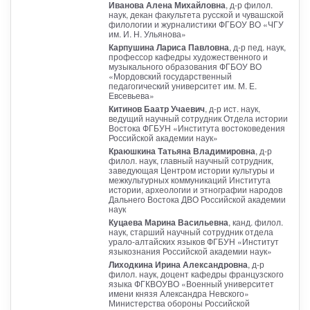
Иванова Алена Михайловна
, д-р филол.
наук, декан факультета русской и чувашской
филологии и журналистики ФГБОУ ВО «ЧГУ
им. И. Н. Ульянова»
Карпушина Лариса Павловна
, д-р пед. наук,
профессор кафедры художественного и
музыкального образования ФГБОУ ВО
«Мордовский государственный
педагогический университет им. М. Е.
Евсевьева»
Китинов Баатр Учаевич
, д-р ист. наук,
ведущий научный сотрудник Отдела истории
Востока ФГБУН «Института востоковедения
Российской академии наук»
Краюшкина Татьяна Владимировна
, д-р
филол. наук, главный научный сотрудник,
заведующая Центром истории культуры и
межкультурных коммуникаций Института
истории, археологии и этнографии народов
Дальнего Востока ДВО Российской академии
наук
Куцаева Марина Васильевна
, канд. филол.
наук, старший научный сотрудник отдела
урало-алтайских языков ФГБУН «Институт
языкознания Российской академии наук»
Лиходкина Ирина Александровна
, д-р
филол. наук, доцент кафедры французского
языка ФГКВОУВО «Военный университет
имени князя Александра Невского»
Министерства обороны Российской