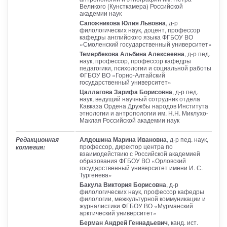
Великого (Кунсткамера) Российской
академии наук
Сапожникова Юлия Львовна
, д-р
филологических наук, доцент, профессор
кафедры английского языка ФГБОУ ВО
«Смоленский государственный университет»
Темербекова Альбина Алексеевна
, д-р пед.
наук, профессор, профессор кафедры
педагогики, психологии и социальной работы
ФГБОУ ВО «Горно-Алтайский
государственный университет»
Цаллагова Зарифа Борисовна
, д-р пед.
наук, ведущий научный сотрудник отдела
Кавказа Ордена Дружбы народов Института
этнологии и антропологии им. Н.Н. Миклухо-
Маклая Российской академии наук
Алдошина Марина Ивановна
, д-р пед. наук,
Редакционная
профессор, директор центра по
коллегия:
взаимодействию с Российской академией
образования ФГБОУ ВО «Орловский
государственный университет имени И. С.
Тургенева»
Бакула Виктория Борисовна
, д-р
филологических наук, профессор кафедры
филологии, межкультурной коммуникации и
журналистики ФГБОУ ВО «Мурманский
арктический университет»
Берман Андрей Геннадьевич
, канд. ист.