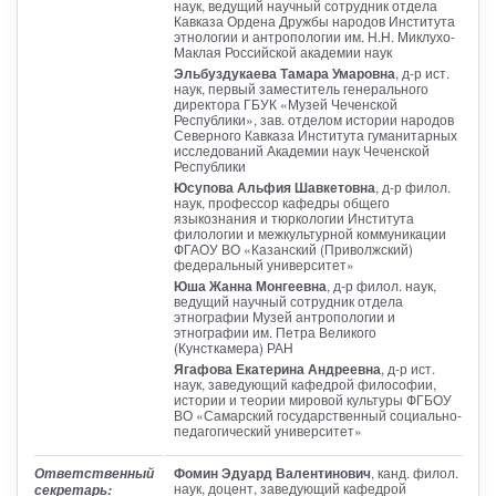
наук, ведущий научный сотрудник отдела
Кавказа Ордена Дружбы народов Института
этнологии и антропологии им. Н.Н. Миклухо-
Маклая Российской академии наук
Эльбуздукаева Тамара Умаровна
, д-р ист.
наук, первый заместитель генерального
директора ГБУК «Музей Чеченской
Республики», зав. отделом истории народов
Северного Кавказа Института гуманитарных
исследований Академии наук Чеченской
Республики
Юсупова Альфия Шавкетовна
, д-р филол.
наук, профессор кафедры общего
языкознания и тюркологии Института
филологии и межкультурной коммуникации
ФГАОУ ВО «Казанский (Приволжский)
федеральный университет»
Юша Жанна Монгеевна
, д-р филол. наук,
ведущий научный сотрудник отдела
этнографии Музей антропологии и
этнографии им. Петра Великого
(Кунсткамера) РАН
Ягафова Екатерина Андреевна
, д-р ист.
наук, заведующий кафедрой философии,
истории и теории мировой культуры ФГБОУ
ВО «Самарский государственный социально-
педагогический университет»
Фомин Эдуард Валентинович
, канд. филол.
Ответственный
наук, доцент, заведующий кафедрой
секретарь: