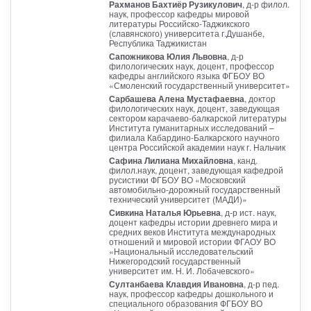
Рахманов Бахтиёр Рузикулович
, д-р филол.
наук, профессор кафедры мировой
литературы Российско-Таджикского
(славянского) университета г.Душанбе,
Республика Таджикистан
Сапожникова Юлия Львовна
, д-р
филологических наук, доцент, профессор
кафедры английского языка ФГБОУ ВО
«Смоленский государственный университет»
Сарбашева Алена Мустафаевна
, доктор
филологических наук, доцент, заведующая
сектором карачаево-балкарской литературы
Института гуманитарных исследований –
филиала Кабардино-Балкарского научного
центра Российской академии наук г. Нальчик
Сафина Лилиана Михайловна
, канд.
филол.наук, доцент, заведующая кафедрой
русистики ФГБОУ ВО «Московский
автомобильно-дорожный государственный
технический университет (МАДИ)»
Сивкина Наталья Юрьевна
, д-р ист. наук,
доцент кафедры истории древнего мира и
средних веков Института международных
отношений и мировой истории ФГАОУ ВО
«Национальный исследовательский
Нижегородский государственный
университет им. Н. И. Лобачевского»
Султанбаева Клавдия Ивановна
, д-р пед.
наук, профессор кафедры дошкольного и
специального образования ФГБОУ ВО