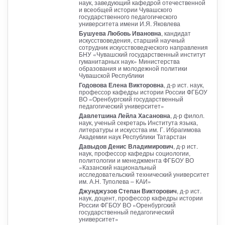
наук, заведующий кафедрой отечественной
и всеобщей истории Чувашского
государственного педагогического
университета имени И.Я. Яковлева
Бушуева Любовь Ивановна
, кандидат
искусствоведения, старший научный
сотрудник искусствоведческого направления
БНУ «Чувашский государственный институт
гуманитарных наук» Министерства
образования и молодежной политики
Чувашской Республики
Годовова Елена Викторовна
, д-р ист. наук,
профессор кафедры истории России ФГБОУ
ВО «Оренбургский государственный
педагогический университет»
Давлетшина Лейла Хасановна
, д-р филол.
наук, ученый секретарь Института языка,
литературы и искусства им. Г. Ибрагимова
Академии наук Республики Татарстан
Давыдов Денис Владимирович
, д-р ист.
наук, профессор кафедры социологии,
политологии и менеджмента ФГБОУ ВО
«Казанский национальный
исследовательский технический университет
им. А.Н. Туполева – КАИ»
Джунджузов Степан Викторович
, д-р ист.
наук, доцент, профессор кафедры истории
России ФГБОУ ВО «Оренбургский
государственный педагогический
университет»