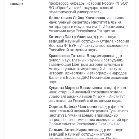
профессор кафедры истории России ФГБОУ
совет:
ВО «Оренбургский государственный
педагогический университет»
Давлетшина Лейла Хасановна
, д-р филол.
наук, ученый секретарь Института языка,
литературы и искусства им. Г. Ибрагимова
Академии наук Республики Татарстан
Китинов Баатр Учаевич
, д-р ист. наук,
ведущий научный сотрудник Отдела истории
Востока ФГБУН «Института востоковедения
Российской академии наук»
Краюшкина Татьяна Владимировна
, д-р
филол. наук, главный научный сотрудник,
заведующая Центром истории культуры и
межкультурных коммуникаций Института
истории, археологии и этнографии народов
Дальнего Востока ДВО Российской академии
наук
Куцаева Марина Васильевна
, канд. филол.
наук, старший научный сотрудник отдела
урало-алтайских языков ФГБУН «Институт
языкознания Российской академии наук»
Ооржак Байлак Чаш-ооловна
, д-р филол.
наук, главный научный сотрудник Тувинского
института гуманитарных и прикладных
социально-экономических исследований при
Правительстве Республики Тыва (Кызыл)
Салмин Антон Кириллович
, д-р ист. наук,
ведущий научный сотрудник Музея
антропологии и этнографии им. Петра