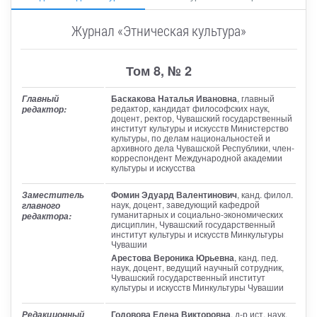
Журнал «Этническая культура»
Том 8, № 2
Баскакова Наталья Ивановна
, главный
Главный
редактор
, кандидат философских наук,
редактор:
доцент, ректор, Чувашский государственный
институт культуры и искусств Министерство
культуры, по делам национальностей и
архивного дела Чувашской Республики, член-
корреспондент Международной академии
культуры и искусства
Фомин Эдуард Валентинович
, канд. филол.
Заместитель
наук, доцент, заведующий кафедрой
главного
гуманитарных и социально-экономических
редактора:
дисциплин, Чувашский государственный
институт культуры и искусств Минкультуры
Чувашии
Арестова Вероника Юрьевна
, канд. пед.
наук, доцент, ведущий научный сотрудник,
Чувашский государственный институт
культуры и искусств Минкультуры Чувашии
Годовова Елена Викторовна
, д-р ист. наук,
Редакционный