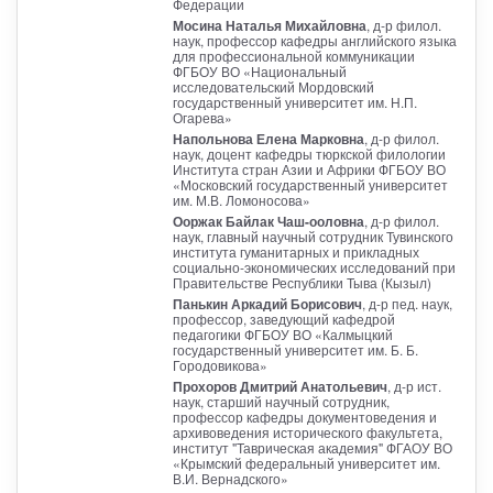
Федерации
Мосина Наталья Михайловна
, д-р филол.
наук, профессор кафедры английского языка
для профессиональной коммуникации
ФГБОУ ВО «Национальный
исследовательский Мордовский
государственный университет им. Н.П.
Огарева»
Напольнова Елена Марковна
, д-р филол.
наук, доцент кафедры тюркской филологии
Института стран Азии и Африки ФГБОУ ВО
«Московский государственный университет
им. М.В. Ломоносова»
Ооржак Байлак Чаш-ооловна
, д-р филол.
наук, главный научный сотрудник Тувинского
института гуманитарных и прикладных
социально-экономических исследований при
Правительстве Республики Тыва (Кызыл)
Панькин Аркадий Борисович
, д-р пед. наук,
профессор, заведующий кафедрой
педагогики ФГБОУ ВО «Калмыцкий
государственный университет им. Б. Б.
Городовикова»
Прохоров Дмитрий Анатольевич
, д-р ист.
наук, старший научный сотрудник,
профессор кафедры документоведения и
архивоведения исторического факультета,
институт "Таврическая академия" ФГАОУ ВО
«Крымский федеральный университет им.
В.И. Вернадского»