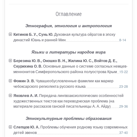
Оглавление
Этнография, этнология и антропология
Китинов Б. У., Сунь Ю.
Духовная культура ойратов в эпоху
династий Юань и ранней Мин
8-14
Языки и литературы народов мира
Березина Ю. В., Оношко В. Н., Жилина Ю. С., Войтов Д. Е.,
Скурихина О. В.
Основные данные о системе согласных немцев-
меннонитов Симферопольского района полуострова Крым
15-22
Фомин Э. В.
Чувашеобусловленные фамилии как маркер
чебоксарского региолекта русского языка
23-28
Яковлев А. И.
Передача лингвоаксиологических особенностей
художественных текстов как переводческая проблема (на
материале рассказов ганской писательницы А. А. Айду)
29-36
Этнокультурные проблемы образования
Слепцов Ю. А.
Проблемы обучения родному языку современных
детей эвенов
37-40