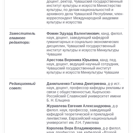
доцент, ректор, Чувашский государственный
институт культуры и искусств Министерство
культуры, по делам национальностей и
архивного дела Чувашской Республики, член-
корреспондент Международной академии
культуры и искусства
Фомин Эдуард Валентинович
, канд. филол.
Заместитель
наук, доцент, заведующий кафедрой
главного
гуманитарных и социально-экономических
редактора:
дисциплин, Чувашский государственный
институт культуры и искусств Минкультуры
Чувашии
Арестова Вероника Юрьевна
, канд. пед.
наук, доцент, ведущий научный сотрудник,
Чувашский государственный институт
культуры и искусств Минкультуры Чувашии
Данильченко Галина Дмитриевна
, д-р ист.
Редакционный
наук, доцент, профессор кафедры рекламы и
совет:
связи с общественностью, Кыргызско-
Российский Славянский университет имени
Б. Н. Ельцина
Журавлева Евгения Александровна
, д-р
филол. наук, профессор, заведующий
кафедрой теоретической и прикладной
лингвистики, Евразийский национальный
университет им. Л.Н. Гумилева
Королева Вера Владимировна
, д-р филол.
наук, профессор, зав. кафедрой «Второй