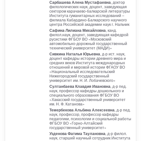
Сарбашева Алена Мустафаевна
, доктор
филологических наук, доцент, заведующая
сектором карачаево-балкарской литературы
Института гуманитарных исследований –
филиала Кабардино-Балкарского научного
центра Российской академии наук г. Нальчик
Сафина Лилиана Михайловна
, канд.
филол.наук, доцент, заведующая кафедрой
русистики ФГБОУ ВО «Московский
автомобильно-дорожный государственный
технический университет (МАДИ)»
Сивкина Наталья Юрьевна
, д-р ист. наук,
доцент кафедры истории древнего мира и
средних веков Института международных
отношений и мировой истории ФГАОУ ВО
«Национальный исследовательский
Нижегородский государственный
университет им. Н. И. Лобачевского»
Султанбаева Клавдия Ивановна
, д-р пед.
наук, профессор кафедры дошкольного и
специального образования ФГБОУ ВО
«Хакасский государственный университет
им. Н. Ф. Катанова»
Темербекова Альбина Алексеевна
, д-р пед.
наук, профессор, профессор кафедры
педагогики, психологии и социальной работы
ФГБОУ ВО «Горно-Алтайский
государственный университет»
Узденова Фатима Таулановна
, д-р филол.
наук, старший научный сотрудник Института