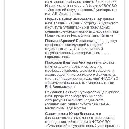
наук, доцент кафедры тюркской филологии
Института стран Азии и Африки ФГБОУ ВО
«Московский государственный университет
им. М.В. Ломоносова»
Ооржак Байлак Чаш-ооловна
, д-р филол.
наук, главный научный сотрудник Тувинского
института гуманитарных и прикладных
социально-экономических исследований при
Правительстве Республики Тыва (Кызыл)
Панькин Аркадий Борисович
, д-р пед. наук,
профессор, заведующий кафедрой
педагогики ФГБОУ ВО «Калмыцкий
государственный университет им. Б. Б.
Городовикова»
Прохоров Дмитрий Анатольевич
, д-р ист.
наук, старший научный сотрудник,
профессор кафедры документоведения и
архивоведения исторического факультета,
институт "Таврическая академия" ФГАОУ ВО
«Крымский федеральный университет им.
В.И. Вернадского»
Рахманов Бахтиёр Рузикулович
, д-р филол.
наук, профессор кафедры мировой
литературы Российско-Таджикского
(славянского) университета г.Душанбе,
Республика Таджикистан
Сапожникова Юлия Львовна
, д-р
филологических наук, доцент, профессор
кафедры английского языка ФГБОУ ВО
«Смоленский государственный университет»