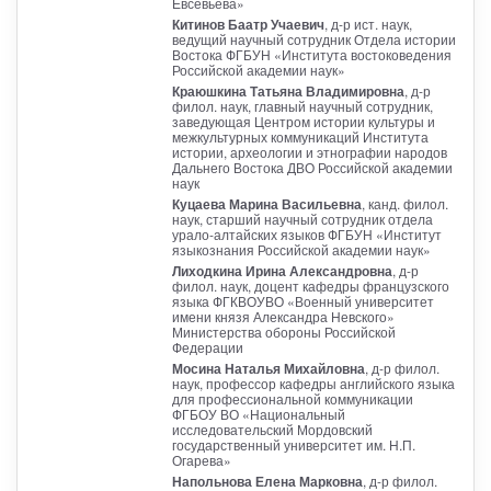
Евсевьева»
Китинов Баатр Учаевич
, д-р ист. наук,
ведущий научный сотрудник Отдела истории
Востока ФГБУН «Института востоковедения
Российской академии наук»
Краюшкина Татьяна Владимировна
, д-р
филол. наук, главный научный сотрудник,
заведующая Центром истории культуры и
межкультурных коммуникаций Института
истории, археологии и этнографии народов
Дальнего Востока ДВО Российской академии
наук
Куцаева Марина Васильевна
, канд. филол.
наук, старший научный сотрудник отдела
урало-алтайских языков ФГБУН «Институт
языкознания Российской академии наук»
Лиходкина Ирина Александровна
, д-р
филол. наук, доцент кафедры французского
языка ФГКВОУВО «Военный университет
имени князя Александра Невского»
Министерства обороны Российской
Федерации
Мосина Наталья Михайловна
, д-р филол.
наук, профессор кафедры английского языка
для профессиональной коммуникации
ФГБОУ ВО «Национальный
исследовательский Мордовский
государственный университет им. Н.П.
Огарева»
Напольнова Елена Марковна
, д-р филол.