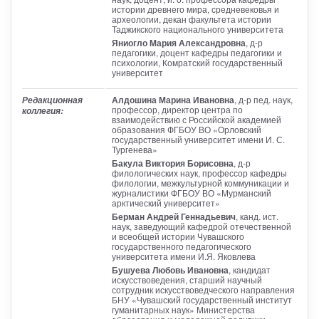
истории древнего мира, средневековья и
археологии, декан факультета истории
Таджикского национального университета
Яниогло Мария Александровна
, д-р
педагогики, доцент кафедры педагогики и
психологии, Комратский государственный
университет
Алдошина Марина Ивановна
, д-р пед. наук,
Редакционная
профессор, директор центра по
коллегия:
взаимодействию с Российской академией
образования ФГБОУ ВО «Орловский
государственный университет имени И. С.
Тургенева»
Бакула Виктория Борисовна
, д-р
филологических наук, профессор кафедры
филологии, межкультурной коммуникации и
журналистики ФГБОУ ВО «Мурманский
арктический университет»
Берман Андрей Геннадьевич
, канд. ист.
наук, заведующий кафедрой отечественной
и всеобщей истории Чувашского
государственного педагогического
университета имени И.Я. Яковлева
Бушуева Любовь Ивановна
, кандидат
искусствоведения, старший научный
сотрудник искусствоведческого направления
БНУ «Чувашский государственный институт
гуманитарных наук» Министерства