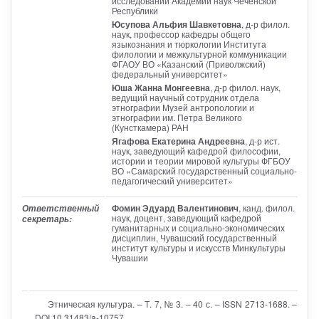
исследований Академии наук Чеченской
Республики
Юсупова Альфия Шавкетовна
, д-р филол.
наук, профессор кафедры общего
языкознания и тюркологии Института
филологии и межкультурной коммуникации
ФГАОУ ВО «Казанский (Приволжский)
федеральный университет»
Юша Жанна Монгеевна
, д-р филол. наук,
ведущий научный сотрудник отдела
этнографии Музей антропологии и
этнографии им. Петра Великого
(Кунсткамера) РАН
Ягафова Екатерина Андреевна
, д-р ист.
наук, заведующий кафедрой философии,
истории и теории мировой культуры ФГБОУ
ВО «Самарский государственный социально-
педагогический университет»
Фомин Эдуард Валентинович
, канд. филол.
Ответственный
наук, доцент, заведующий кафедрой
секретарь:
гуманитарных и социально-экономических
дисциплин, Чувашский государственный
институт культуры и искусств Минкультуры
Чувашии
Этническая культура. – Т. 7, № 3. – 40 с. – ISSN 2713-1688. –
DOI 10.31483/a-10757.