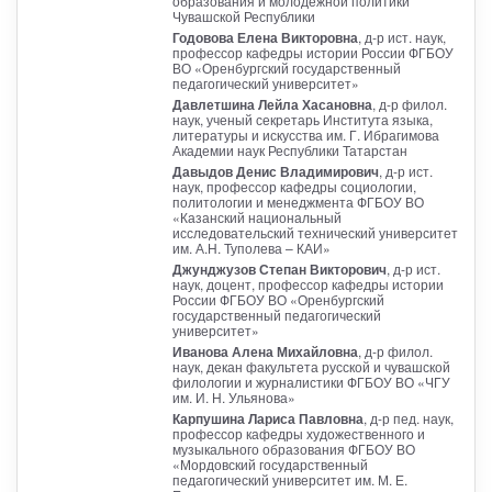
образования и молодежной политики
Чувашской Республики
Годовова Елена Викторовна
, д-р ист. наук,
профессор кафедры истории России ФГБОУ
ВО «Оренбургский государственный
педагогический университет»
Давлетшина Лейла Хасановна
, д-р филол.
наук, ученый секретарь Института языка,
литературы и искусства им. Г. Ибрагимова
Академии наук Республики Татарстан
Давыдов Денис Владимирович
, д-р ист.
наук, профессор кафедры социологии,
политологии и менеджмента ФГБОУ ВО
«Казанский национальный
исследовательский технический университет
им. А.Н. Туполева – КАИ»
Джунджузов Степан Викторович
, д-р ист.
наук, доцент, профессор кафедры истории
России ФГБОУ ВО «Оренбургский
государственный педагогический
университет»
Иванова Алена Михайловна
, д-р филол.
наук, декан факультета русской и чувашской
филологии и журналистики ФГБОУ ВО «ЧГУ
им. И. Н. Ульянова»
Карпушина Лариса Павловна
, д-р пед. наук,
профессор кафедры художественного и
музыкального образования ФГБОУ ВО
«Мордовский государственный
педагогический университет им. М. Е.