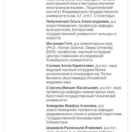
иностранный язык и методика обучения
иностранным языкам», Педагогический
институт Владимирского государственного
университета им. А.Г. и Н.Г. Столетовых
Лобачевская Ольга Александровна
, д-р
искусствоведения, профессор кафедры
культурологии, Белорусский
государственный университет культуры и
искусств
Масанори Гото
, д-р гуманитарных наук,
(Ph.D., Human Science, Osaka University,
2003), профессор, научный сотрудник
Центра славянских исследований
Хоккайдского университета
Салмин Антон Кириллович
, д-р ист. наук,
ведущий научный сотрудник Музея
антропологии и этнографии им. Петра
Великого (Кунсткамера) Российской
академии наук
Стрелец Михаил Васильевич
, д-р ист. наук,
профессор кафедры гуманитарных наук,
Брестский государственный технический
университет
Хамидова Марфуа Азизовна
, д-р
искусствоведения, профессор кафедры
академического пения и оперной подготовки
Государственной консерватории
Узбекистана
Шарифов Рахмонали Ятимович
, д-р ист.
наук, доцент, и. о. профессора кафедры