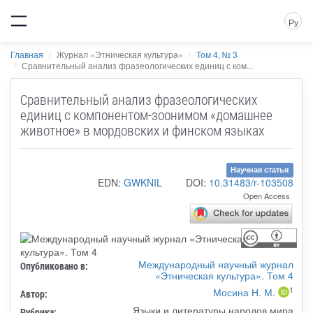
Ру
Главная
Журнал «Этническая культура»
Том 4, № 3
Сравнительный анализ фразеологических единиц с ком...
Сравнительный анализ фразеологических
единиц с компонентом-зоонимом «домашнее
животное» в мордовских и финском языках
Научная статья
EDN:
GWKNIL
DOI:
10.31483/r-103508
Open Access
Международный научный журнал
Опубликовано в:
«Этническая культура». Том 4
1
Мосина Н. М.
Автор:
Языки и литературы народов мира
Рубрика: