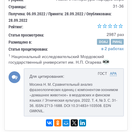
31-36
Страницы:
Получена: 06.09.2022 / Принята: 28.09.2022 / Опубликована:
28.09.2022
Рейтинг:
2987 раз
Статья просмотрена:
Размещено в:
DOAJ
РИНЦ
в 2 работах
Статья процитирована:
1
Национальный исследовательский Мордовский
государственный университет им. Н.П. Огарева
ГОСТ
APA
Для цитирования:
Мосина Н. М. Сравнительный анализ
фразеологических единиц с компонентом-зоонимом
«домашнее животное» в мордовских и финском
языках // Этническая культура. 2022. Т. 4, № 3. С. 31-
36. ISSN 2713-1688. DOI 10.31483/r-103508. EDN
GWKNIL.