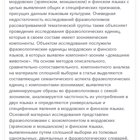
мордовских (эрзянском, мокшанском) и финском языках с
целью выявления общих и специфических признаков,
присущих данным языковым культурам. Очевидная
недостаточность исследований фразеологизмов
рассматриваемой тематической группы также объясняет
проведение исследования фразеологических единиц,
которые в своем составе имеют зоонимические
компоненты. Объектом исследования послужили
фразеологические единицы мордовских и финского
языков, в которых выявлен компонент-зооним «домашнее
животное». На основе методов описательного,
сравнительно-сопоставительного, компонентного анализа
на материале сплошной выборки в статье выделяются
составляющие семантического аспекта фразеологических
единиц с компонентами-зоонимами; выявляются
доминирующие образы во фразеологизмах с семой-
зоонимом, анализируется частотность их употребления в
двух языках и определяются универсальные и
специфичные явления в мордовских и финском языках.
Основной материал исследования представлен
фразеологизмами с зоокомпонентом в мордовских
(эрзянском и мокшанском) и финском языках,
выявленными путем сплошной выборки из толковых
одноязычных, двуязычных и фразеологических словарей,