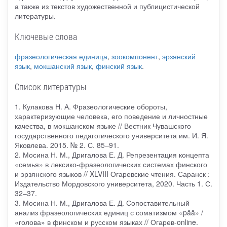
а также из текстов художественной и публицистической
литературы.
Ключевые слова
фразеологическая единица
,
зоокомпонент
,
эрзянский
язык
,
мокшанский язык
,
финский язык
.
Список литературы
1. Кулакова Н. А. Фразеологические обороты,
характеризующие человека, его поведение и личностные
качества, в мокшанском языке // Вестник Чувашского
государственного педагогического университета им. И. Я.
Яковлева. 2015. № 2. С. 85–91.
2. Мосина Н. М., Дригалова Е. Д. Репрезентация концепта
«семья» в лексико-фразеологических системах финского
и эрзянского языков // XLVIII Огаревские чтения. Саранск :
Издательство Мордовского университета, 2020. Часть 1. С.
32–37.
3. Мосина Н. М., Дригалова Е. Д. Сопоставительный
анализ фразеологических единиц с соматизмом «pää» /
«голова» в финском и русском языках // Огарев-online.