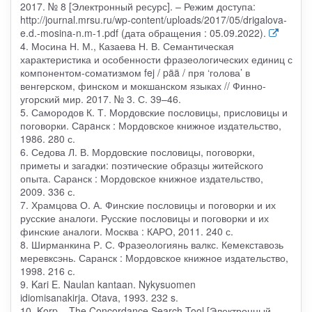
2017. № 8 [Электронный ресурс]. – Режим доступа:
http://journal.mrsu.ru/wp-content/uploads/2017/05/drigalova-
e.d.-mosina-n.m-1.pdf (дата обращения : 05.09.2022).
4. Мосина Н. М., Казаева Н. В. Семантическая
характеристика и особенности фразеологических единиц с
компонентом-соматизмом fej / pää / пря ‘голова’ в
венгерском, финском и мокшанском языках // Финно-
угорский мир. 2017. № 3. С. 39–46.
5. Самородов К. Т. Мордовские пословицы, присловицы и
поговорки. Сaрaнск : Мордовское книжное издательство,
1986. 280 с.
6. Седова Л. В. Мордовские пословицы, поговорки,
приметы и загадки: поэтические образцы житейского
опыта. Саранск : Мордовское книжное издательство,
2009. 336 с.
7. Храмцова О. А. Финские пословицы и поговорки и их
русские аналоги. Русские пословицы и поговорки и их
финские аналоги. Москва : КАРО, 2011. 240 с.
8. Ширманкина Р. С. Фразеологиянь валкс. Кемекставозь
меревксэнь. Саранск : Мордовское книжное издательство,
1998. 216 с.
9. Kari E. Naulan kantaan. Nykysuomen
idiomisanakirja. Otava, 1993. 232 s.
10. Korp – The Concordance Search Tool [Электронный