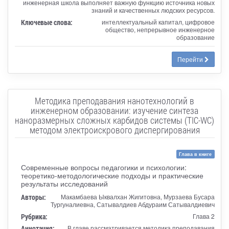
инженерная школа выполняет важную функцию источника новых
знаний и качественных людских ресурсов.
Ключевые слова:
интеллектуальный капитал, цифровое
общество, непрерывное инженерное
образование
Перейти
Методика преподавания нанотехнологий в
инженерном образовании: изучение синтеза
наноразмерных сложных карбидов системы (TIC-WC)
методом электроискрового диспергирования
Глава в книге
Современные вопросы педагогики и психологии:
теоретико-методологические подходы и практические
результаты исследований
Авторы:
Макамбаева Ыквалхан Жигитовна, Мурзаева Бусара
Тургуналиевна, Сатывалдиев Абдураим Сатывалдиевич
Рубрика:
Глава 2
Аннотация:
В главе рассматривается методика преподавания