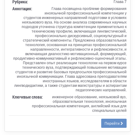
Рубрика:
Глава 7
Аннотация:
Глава посвящена проблеме формирования
иноязычной профессиональной компетенции у
студентов инженерных направлений подготовки в условиях
неязыкового вуза. На основе анализа современных научных
подходов уточнена структура компетенции применительно к
техническому профилю, включающая лингвистический,
профессионально-дискурсивный, социокультурный и
стратегический компоненты. Предложена образовательная
технология, основанная на принципах профессиональной
направленности, интегративности и рефлексивности, и
включающая диагностико-мотивационный, формирующий,
продуктивно-коммуникативный и рефлексивно-оценочный этапы.
Представлен опыт реализации технологии на первом курсе
технического вуза, подтверждающий повышение мотивации
студентов и развитие базовых предпосылок профессиональной
иноязычной коммуникации. Глава адресована преподавателям
иностранных языков, исследователям в области
лингводидактики, а также студентам магистратуры и аспирантам
педагогических направлений.
Ключевые слова:
инженерное образование, неязыковой вуз,
образовательная технология, иноязычная
профессиональная компетенция, английский язык для
специальных целей
Перейти