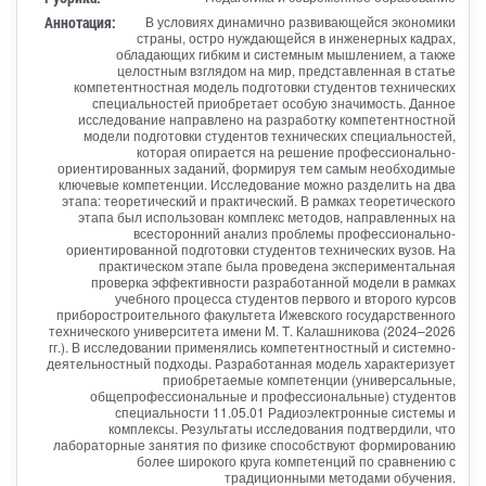
Аннотация:
В условиях динамично развивающейся экономики
страны, остро нуждающейся в инженерных кадрах,
обладающих гибким и системным мышлением, а также
целостным взглядом на мир, представленная в статье
компетентностная модель подготовки студентов технических
специальностей приобретает особую значимость. Данное
исследование направлено на разработку компетентностной
модели подготовки студентов технических специальностей,
которая опирается на решение профессионально-
ориентированных заданий, формируя тем самым необходимые
ключевые компетенции. Исследование можно разделить на два
этапа: теоретический и практический. В рамках теоретического
этапа был использован комплекс методов, направленных на
всесторонний анализ проблемы профессионально-
ориентированной подготовки студентов технических вузов. На
практическом этапе была проведена экспериментальная
проверка эффективности разработанной модели в рамках
учебного процесса студентов первого и второго курсов
приборостроительного факультета Ижевского государственного
технического университета имени М. Т. Калашникова (2024–2026
гг.). В исследовании применялись компетентностный и системно-
деятельностный подходы. Разработанная модель характеризует
приобретаемые компетенции (универсальные,
общепрофессиональные и профессиональные) студентов
специальности 11.05.01 Радиоэлектронные системы и
комплексы. Результаты исследования подтвердили, что
лабораторные занятия по физике способствуют формированию
более широкого круга компетенций по сравнению с
традиционными методами обучения.