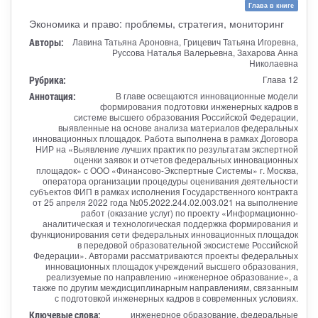
Глава в книге
Экономика и право: проблемы, стратегия, мониторинг
Авторы:
Лавина Татьяна Ароновна, Грицевич Татьяна Игоревна,
Руссова Наталья Валерьевна, Захарова Анна
Николаевна
Рубрика:
Глава 12
Аннотация:
В главе освещаются инновационные модели
формирования подготовки инженерных кадров в
системе высшего образования Российской Федерации,
выявленные на основе анализа материалов федеральных
инновационных площадок. Работа выполнена в рамках Договора
НИР на «Выявление лучших практик по результатам экспертной
оценки заявок и отчетов федеральных инновационных
площадок» с ООО «Финансово-Экспертные Системы» г. Москва,
оператора организации процедуры оценивания деятельности
субъектов ФИП в рамках исполнения Государственного контракта
от 25 апреля 2022 года №05.2022.244.02.003.021 на выполнение
работ (оказание услуг) по проекту «Информационно-
аналитическая и технологическая поддержка формирования и
функционирования сети федеральных инновационных площадок
в передовой образовательной экосистеме Российской
Федерации». Авторами рассматриваются проекты федеральных
инновационных площадок учреждений высшего образования,
реализуемые по направлению «инженерное образование», а
также по другим междисциплинарным направлениям, связанным
с подготовкой инженерных кадров в современных условиях.
Ключевые слова:
инженерное образование, федеральные