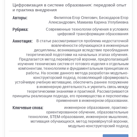
Цифровизация в системе образования: передовой опыт
и практика внедрения
Авторы:
Филиппов Егор Олегович, Бескодаров Егор
Александрович, Мамаева Карина Уллубиевна
Рубрика:
Современные технологии обучения в условиях
цифровой трансформации образования
Аннотация:
В статье рассматривается проблема недостаточной
вовлечённости обучающихся в инженерные
дисциплины, возникающая вследствие преобладания
теоретической подготовки на начальных этапах обучения.
Предлагается метод перевёрнутой воронки, предполагающий
изучение технических систем от готового изделия к отдельным
компонентам, технологиям и фундаментальным принципам их
работы. На основе данного метода разработан модульно-
конструкторский подход, позволяющий сформировать
устойчивую учебную мотивацию, обеспечить раннее погружение
в инженерную деятельность и укрепить связь между
теоретическими знаниями и практикой. Рассматриваются
принципы реализации подхода, его преимущества и перспективы
применения в инженерном образовании.
Ключевые слова:
инженерное образование, практико-
ориентированное обучение, образовательные
технологии, STEM-образование, инженерное мышление,
мотивация обучающихся, метод перевёрнутой воронки,
модульно-конструкторский подход