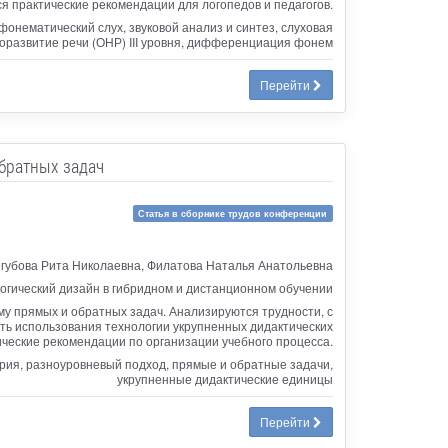
я практические рекомендации для логопедов и педагогов.
онематический слух, звуковой анализ и синтез, слуховая
доразвитие речи (ОНР) III уровня, дифференциация фонем
Перейти
братных задач
Статья в сборнике трудов конференции
губова Рита Николаевна, Филатова Наталья Анатольевна
огический дизайн в гибридном и дистанционном обучении
у прямых и обратных задач. Анализируются трудности, с
ть использования технологии укрупненных дидактических
ческие рекомендации по организации учебного процесса.
рия, разноуровневый подход, прямые и обратные задачи,
укрупненные дидактические единицы
Перейти