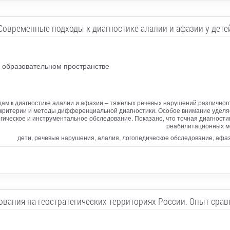
Современные подходы к диагностике алалии и афазии у дете
 образовательном пространстве
м к диагностике алалии и афазии – тяжёлых речевых нарушений различного
 критерии и методы дифференциальной диагностики. Особое внимание уделя
гическое и инструментальное обследование. Показано, что точная диагности
реабилитационных ме
дети, речевые нарушения, алалия, логопедическое обследование, аф
ования на геостратегических территориях России. Опыт срав