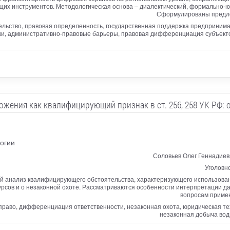
их инструментов. Методологическая основа – диалектический, формально-ю
Сформулированы предло
льство, правовая определенность, государственная поддержка предпринима
ки, административно-правовые барьеры, правовая дифференциация субъект
жения как квалифицирующий признак в ст. 256, 258 УК РФ: 
огии
Соловьев Олег Геннадиев
Уголовн
й анализ квалифицирующего обстоятельства, характеризующего использован
урсов и о незаконной охоте. Рассматриваются особенности интерпретации д
вопросам примен
 право, дифференциация ответственности, незаконная охота, юридическая т
незаконная добыча вод