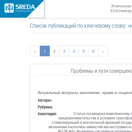
Этническая
Etnicheskay
Список публикаций по ключевому слову: 
«
1
2
3
4
5
6
»
Проблемы и пути совершенс
Актуальные вопросы экономики, права и социол
Авторы:
Рубрика:
Аннотация:
Статья посвящена комплексному т
предпринимательства в условиях трансфо
стимулирующей и контрольной функций госуда
механизма налоговых амнистий как инструмента
№176-ФЗ). Выявлены системные проблемы: