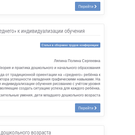
Перейти
реднего» к индивидуализации обучения
Статья в сборнике трудов конференции
Ляпина Полина Сергеевна
Теория и практика дошкольного и начального образования
да от традиционной ориентации на «среднего» ребёнка к
ктора успешности овладения графическими навыками. На
и индивидуализации обучения рисованию с учётом уровня
воляющие создать ситуацию успеха для каждого ребёнка.
зительные умения, дети младшего дошкольного возраста
Перейти
о дошкольного возраста