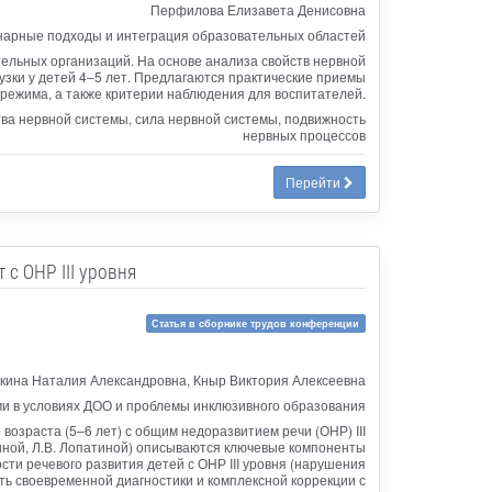
Перфилова Елизавета Денисовна
нарные подходы и интеграция образовательных областей
ельных организаций. На основе анализа свойств нервной
узки у детей 4–5 лет. Предлагаются практические приемы
режима, а также критерии наблюдения для воспитателей.
ва нервной системы, сила нервной системы, подвижность
нервных процессов
Перейти
с ОНР III уровня
Статья в сборнике трудов конференции
кина Наталия Александровна, Кныр Виктория Алексеевна
и в условиях ДОО и проблемы инклюзивного образования
озраста (5–6 лет) с общим недоразвитием речи (ОНР) III
ркиной, Л.В. Лопатиной) описываются ключевые компоненты
ти речевого развития детей с ОНР III уровня (нарушения
ь своевременной диагностики и комплексной коррекции с