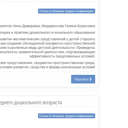
Статья в сборнике трудов конференции
рапетян Анна Давидовна, Мардиросова Галина Борисовна
Теория и практика дошкольного и начального образования
развитие математических представлений у детей старшего
, как создание обогащенной предметно-пространственной
ния в различные виды детской деятельности. Приведены
 результаты сравнительной диагностики, подтверждающие
эффективность предложенных условий.
кие представления, предметно-пространственная среда,
 условия развития, средства и формы реализации условий
Перейти
еднего дошкольного возраста
Статья в сборнике трудов конференции