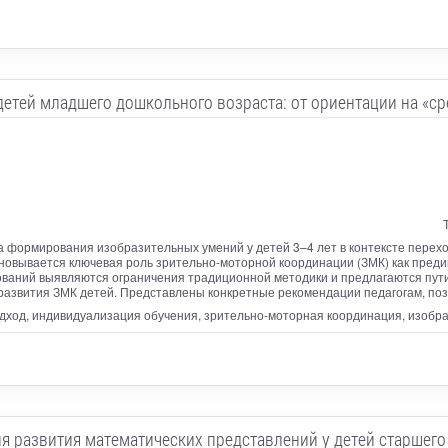
етей младшего дошкольного возраста: от ориентации на «с
а формирования изобразительных умений у детей 3–4 лет в контексте перехо
овывается ключевая роль зрительно-моторной координации (ЗМК) как преди
ований выявляются ограничения традиционной методики и предлагаются пут
развития ЗМК детей. Представлены конкретные рекомендации педагогам, поз
од, индивидуализация обучения, зрительно-моторная координация, изобра
я развития математических представлений у детей старшег