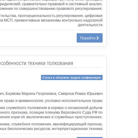
ридический, сравнительно-правовой и системный анализ.
жения по совершенствованию правового регулирования.
тельства, пропорциональность регулирования, цифровая
ов МСП, превентивные механизмы контрольно-надзорной
деятельности
Перейти
особенности техники толкования
Статья в сборнике трудов конференции
ич, Баумова Марина Георгиевна, Смирнов Роман Юрьевич
ое право и криминология, уголовно-исполнительное право
ие служебного положения в нормах о незаконной добыче
анного признака, позиции пленума Верховного Суда РФ по
ения норм об экологических и служебных преступлениях.
ехника, служебное положение, квалифицирующий признак,
ных биологических ресурсов, интерпретационная техника