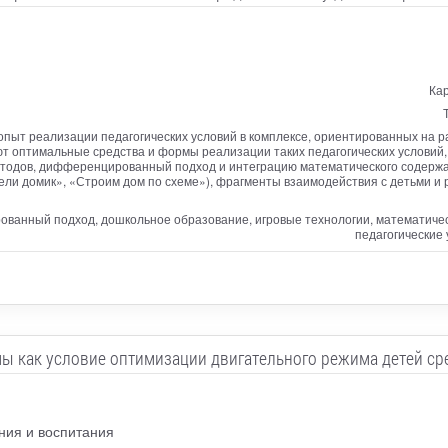
Ка
опыт реализации педагогических условий в комплексе, ориентированных на 
т оптимальные средства и формы реализации таких педагогических условий
етодов, дифференцированный подход и интеграцию математического содержа
ели домик», «Строим дом по схеме»), фрагменты взаимодействия с детьми и
ванный подход, дошкольное образование, игровые технологии, математичес
педагогические
мы как условие оптимизации двигательного режима детей ср
ия и воспитания