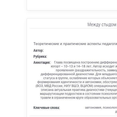
Между стыдом 
Теоретические и практические аспекты педагоги
Автор:
Рубрика:
Аннотация:
Глава посвящена построению дифференци
когорт – 10–13 и 14–18 лет. Автор исходи
проявления (раздражительность, замкн
дифференцированной диагностики. Для младшего п
статуса в группе, ослабление которых объясня
формирования идентичности и автономии, обостряе
(ВОЗ, МВД России, НИУ ВШЭ, ВЦИОМ) операционализир
описана актуальная практика диагностики (текуще
маршрутизации подростков в состоянии психологи
травли в ограниченном круге образовательных ор
Ключевые слова:
автономия, психолог
д