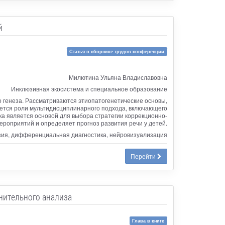
й
Статья в сборнике трудов конференции
Милютина Ульяна Владиславовна
Инклюзивная экосистема и специальное образование
 генеза. Рассматриваются этиопатогенетические основы,
ется роли мультидисциплинарного подхода, включающего
ка является основой для выбора стратегии коррекционно-
роприятий и определяет прогноз развития речи у детей.
азия, дифференциальная диагностика, нейровизуализация
Перейти
нительного анализа
Глава в книге