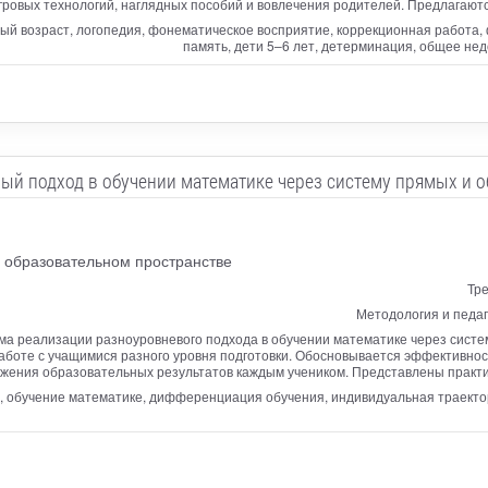
ровых технологий, наглядных пособий и вовлечения родителей. Предлагаютс
й возраст, логопедия, фонематическое восприятие, коррекционная работа, ф
память, дети 5–6 лет, детерминация, общее не
ый подход в обучении математике через систему прямых и о
 образовательном пространстве
Тре
Методология и педаг
ма реализации разноуровневого подхода в обучении математике через систем
аботе с учащимися разного уровня подготовки. Обосновывается эффективнос
ижения образовательных результатов каждым учеником. Представлены практи
, обучение математике, дифференциация обучения, индивидуальная траекто