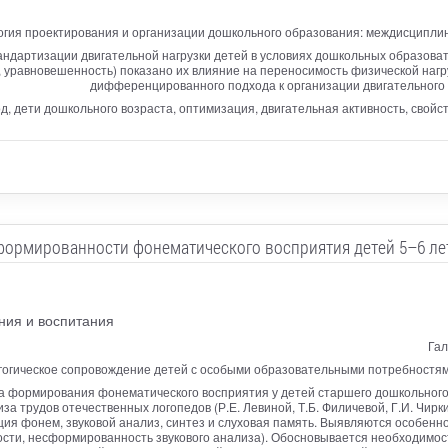
гия проектирования и организации дошкольного образования: междисципли
андартизации двигательной нагрузки детей в условиях дошкольных образоват
, уравновешенность) показано их влияние на переносимость физической нагр
дифференцированного подхода к организации двигательного 
 дети дошкольного возраста, оптимизация, двигательная активность, свойст
ормированности фонематического восприятия детей 5–6 лет 
ия и воспитания
Гал
гогическое сопровождение детей с особыми образовательными потребностям
 формирования фонематического восприятия у детей старшего дошкольного в
иза трудов отечественных логопедов (Р.Е. Левиной, Т.Б. Филичевой, Г.И. Чи
 фонем, звуковой анализ, синтез и слуховая память. Выявляются особеннос
сти, несформированность звукового анализа). Обосновывается необходимост