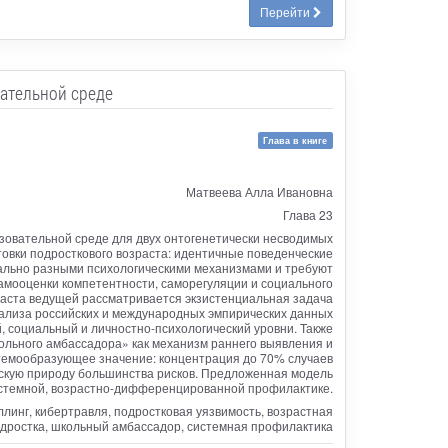
Перейти
ательной среде
Глава в книге
Матвеева Алла Ивановна
Глава 23
овательной среде для двух онтогенетически несводимых
товки подросткового возраста: идентичные поведенческие
иально разными психологическими механизмами и требуют
амооценки компетентности, саморегуляции и социального
раста ведущей рассматривается экзистенциальная задача
нализа российских и международных эмпирических данных
 социальный и личностно-психологический уровни. Также
кольного амбассадора» как механизм раннего выявления и
стемообразующее значение: концентрация до 70% случаев
ескую природу большинства рисков. Предложенная модель
системной, возрастно-дифференцированной профилактике.
линг, кибертравля, подростковая уязвимость, возрастная
одростка, школьный амбассадор, системная профилактика