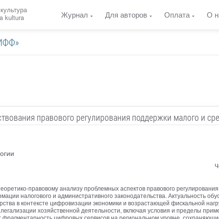
 культура
Журнал
Для авторов
Оплата
О н
a kultura
«ИФФ»
твования правового регулирования поддержки малого и ср
огии
Ч
еоретико-правовому анализу проблемных аспектов правового регулирования 
рмации налогового и административного законодательства. Актуальность о
рства в контексте цифровизации экономики и возрастающей фискальной нагр
 легализации хозяйственной деятельности, включая условия и пределы при
 фрагментарность цифровых сервисов на региональном уровне, сохраняющи