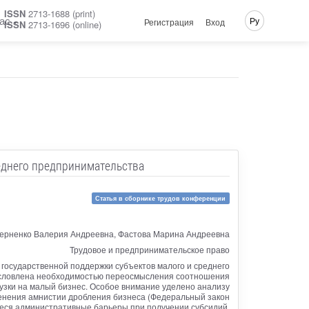
ISSN
2713-1688 (print)
ас
Ру
Регистрация
Вход
ISSN
2713-1696 (online)
еднего предпринимательства
Статья в сборнике трудов конференции
ерненко Валерия Андреевна, Фастова Марина Андреевна
Трудовое и предпринимательское право
государственной поддержки субъектов малого и среднего
бусловлена необходимостью переосмысления соотношения
узки на малый бизнес. Особое внимание уделено анализу
менения амнистии дробления бизнеса (Федеральный закон
еся административные барьеры при получении субсидий,