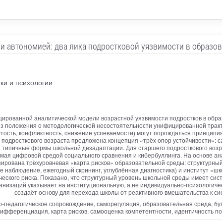
и автономией: два лика подростковой уязвимости в образов
ки и психологии
рованной аналитической модели возрастной уязвимости подростков в образ
т из положения о методологической несостоятельности унифицированной трак
утость, конфликтность, снижение успеваемости) могут порождаться принцип
одросткового возраста предложена концепция «трёх опор устойчивости»: с
ет типичные формы школьной дезадаптации. Для старшего подросткового воз
мая цифровой средой социального сравнения и кибербуллинга. На основе а
ована трёхуровневая «карта рисков» образовательной среды: структурный,
е наблюдение, ежегодный скрининг, углублённая диагностика) и институт «ш
ческого риска. Показано, что структурный уровень школьной среды имеет си
ганизаций указывает на институциональную, а не индивидуально-психологич
создаёт основу для перехода школы от реактивного вмешательства к 
о-педагогическое сопровождение, саморегуляция, образовательная среда, бул
ифференциация, карта рисков, самооценка компетентности, идентичность п