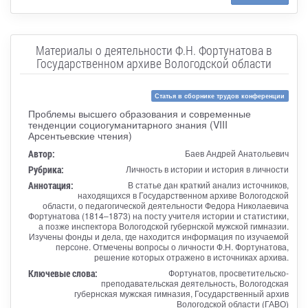
Материалы о деятельности Ф.Н. Фортунатова в
Государственном архиве Вологодской области
Статья в сборнике трудов конференции
Проблемы высшего образования и современные
тенденции социогуманитарного знания (VIII
Арсентьевские чтения)
Автор:
Баев Андрей Анатольевич
Рубрика:
Личность в истории и история в личности
Аннотация:
В статье дан краткий анализ источников,
находящихся в Государственном архиве Вологодской
области, о педагогической деятельности Федора Николаевича
Фортунатова (1814–1873) на посту учителя истории и статистики,
а позже инспектора Вологодской губернской мужской гимназии.
Изучены фонды и дела, где находится информация по изучаемой
персоне. Отмечены вопросы о личности Ф.Н. Фортунатова,
решение которых отражено в источниках архива.
Ключевые слова:
Фортунатов, просветительско-
преподавательская деятельность, Вологодская
губернская мужская гимназия, Государственный архив
Вологодской области (ГАВО)