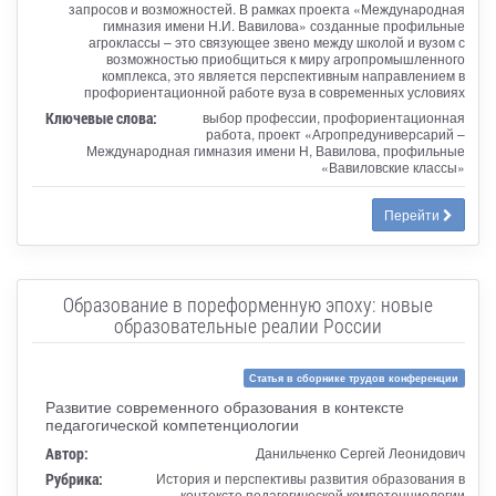
запросов и возможностей. В рамках проекта «Международная
гимназия имени Н.И. Вавилова» созданные профильные
агроклассы – это связующее звено между школой и вузом с
возможностью приобщиться к миру агропромышленного
комплекса, это является перспективным направлением в
профориентационной работе вуза в современных условиях
Ключевые слова:
выбор профессии, профориентационная
работа, проект «Агропредуниверсарий –
Международная гимназия имени Н, Вавилова, профильные
«Вавиловские классы»
Перейти
Образование в пореформенную эпоху: новые
образовательные реалии России
Статья в сборнике трудов конференции
Развитие современного образования в контексте
педагогической компетенциологии
Автор:
Данильченко Сергей Леонидович
Рубрика:
История и перспективы развития образования в
контексте педагогической компетенциологии