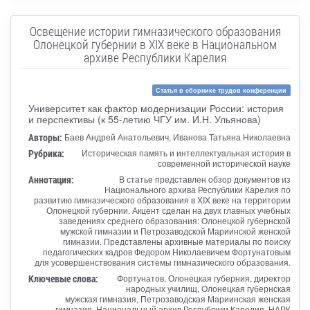
Освещение истории гимназического образования
Олонецкой губернии в XIX веке в Национальном
архиве Республики Карелия
Статья в сборнике трудов конференции
Университет как фактор модернизации России: история
и перспективы (к 55-летию ЧГУ им. И.Н. Ульянова)
Авторы:
Баев Андрей Анатольевич, Иванова Татьяна Николаевна
Рубрика:
Историческая память и интеллектуальная история в
современной исторической науке
Аннотация:
В статье представлен обзор документов из
Национального архива Республики Карелия по
развитию гимназического образования в XIX веке на территории
Олонецкой губернии. Акцент сделан на двух главных учебных
заведениях среднего образования: Олонецкой губернской
мужской гимназии и Петрозаводской Мариинской женской
гимназии. Представлены архивные материалы по поиску
педагогических кадров Федором Николаевичем Фортунатовым
для усовершенствования системы гимназического образования.
Ключевые слова:
Фортунатов, Олонецкая губерния, директор
народных училищ, Олонецкая губернская
мужская гимназия, Петрозаводская Мариинская женская
гимназия, Национальный архив Республики Карелия, НАРК