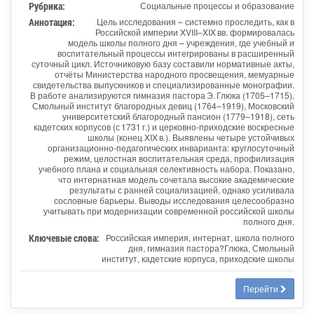
Рубрика:
Социальные процессы и образование
Аннотация:
Цель исследования – системно проследить, как в
Российской империи XVIII–XIX вв. формировалась
модель школы полного дня – учреждения, где учебный и
воспитательный процессы интегрированы в расширенный
суточный цикл. Источниковую базу составили нормативные акты,
отчёты Министерства народного просвещения, мемуарные
свидетельства выпускников и специализированные монографии.
В работе анализируются гимназия пастора Э. Глюка (1705–1715),
Смольный институт благородных девиц (1764–1919), Московский
университетский благородный пансион (1779–1918), сеть
кадетских корпусов (с 1731 г.) и церковно-приходские воскресные
школы (конец XIX в.). Выявлены четыре устойчивых
организационно-педагогических инварианта: круглосуточный
режим, целостная воспитательная среда, профилизация
учебного плана и социальная селективность набора. Показано,
что интернатная модель сочетала высокие академические
результаты с ранней социализацией, однако усиливала
сословные барьеры. Выводы исследования целесообразно
учитывать при модернизации современной российской школы
полного дня.
Ключевые слова:
Российская империя, интернат, школа полного
дня, гимназия пастора?Глюка, Смольный
институт, кадетские корпуса, приходские школы
Перейти