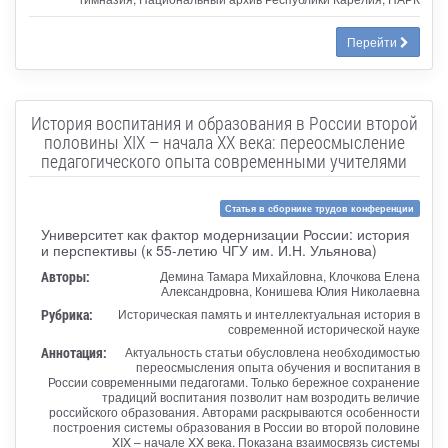
Перейти
История воспитания и образования в России второй
половины XIX – начала XX века: переосмысление
педагогического опыта современными учителями
Статья в сборнике трудов конференции
Университет как фактор модернизации России: история
и перспективы (к 55-летию ЧГУ им. И.Н. Ульянова)
Авторы:
Демина Тамара Михайловна, Клочкова Елена
Александровна, Конишева Юлия Николаевна
Рубрика:
Историческая память и интеллектуальная история в
современной исторической науке
Аннотация:
Актуальность статьи обусловлена необходимостью
переосмысления опыта обучения и воспитания в
России современными педагогами. Только бережное сохранение
традиций воспитания позволит нам возродить величие
российского образования. Авторами раскрываются особенности
построения системы образования в России во второй половине
XIX – начале XX века. Показана взаимосвязь системы