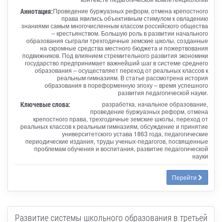
Аннотация:
Проведение буржуазных реформ, отмена крепостного
права явились объективным стимулом к овладению
знаниями самым многочисленным классом российского общества
– крестьянством. Большую роль в развитии начального
образования сыграли трехгодичные земские школы, созданные
на скромные средства местного бюджета и пожертвования
подвижников. Под влиянием стремительного развития экономики
государство предпринимает важнейший шаг в системе среднего
образования – осуществляет переход от реальных классов к
реальным гимназиям. В статье рассмотрена история
образования в пореформенную эпоху – время успешного
развития педагогической науки.
Ключевые слова:
разработка, начальное образование,
проведение буржуазных реформ, отмена
крепостного права, трехгодичные земские школы, переход от
реальных классов к реальным гимназиям, обсуждение и принятие
университетского устава 1863 года, педагогические
периодические издания, труды ученых-педагогов, посвященные
проблемам обучения и воспитания, развитие педагогической
науки
Перейти
Развитие системы школьного образования в третьей