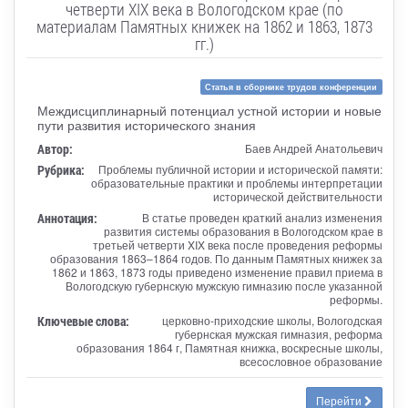
четверти XIX века в Вологодском крае (по
материалам Памятных книжек на 1862 и 1863, 1873
гг.)
Статья в сборнике трудов конференции
Междисциплинарный потенциал устной истории и новые
пути развития исторического знания
Автор:
Баев Андрей Анатольевич
Рубрика:
Проблемы публичной истории и исторической памяти:
образовательные практики и проблемы интерпретации
исторической действительности
Аннотация:
В статье проведен краткий анализ изменения
развития системы образования в Вологодском крае в
третьей четверти XIX века после проведения реформы
образования 1863–1864 годов. По данным Памятных книжек за
1862 и 1863, 1873 годы приведено изменение правил приема в
Вологодскую губернскую мужскую гимназию после указанной
реформы.
Ключевые слова:
церковно-приходские школы, Вологодская
губернская мужская гимназия, реформа
образования 1864 г, Памятная книжка, воскресные школы,
всесословное образование
Перейти