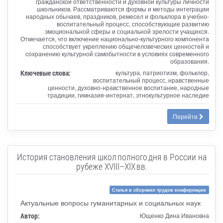
гражданской ответственности и духовной культуры личности
школьников. Рассматриваются формы и методы интеграции
народных обычаев, праздников, ремесел и фольклора в учебно-
воспитательный процесс, способствующие развитию
эмоциональной сферы и социальной зрелости учащихся.
Отмечается, что включение национально-культурного компонента
способствует укреплению общечеловеческих ценностей и
сохранению культурной самобытности в условиях современного
образования.
Ключевые слова:
культура, патриотизм, фольклор,
воспитательный процесс, нравственные
ценности, духовно-нравственное воспитание, народные
традиции, гимназия-интернат, этнокультурное наследие
Перейти
История становления школ полного дня в России на
рубеже XVIII–XIX вв.
Статья в сборнике трудов конференции
Актуальные вопросы гуманитарных и социальных наук
Автор:
Ющенко Дина Ивановна