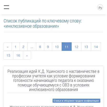
Ру
Список публикаций по ключевому слову:
«инклюзивное образование»
«
1
2
...
8
9
10
11
12
13
14
15
16
»
Реализация идей К.Д. Ушинского о наставничестве в
профессии учителя как условие формирования
готовности начинающего педагога к оказанию
помощи обучающемуся с ОВЗ в условиях
инклюзивного образования
Статья в сборнике трудов конференции
Наследие великого русского педагога К.Д. Ушинского