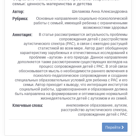
семьи: ценность материнства и детства
Автор:
Шеламова Анна Александровна
Рубрика:
Основные направления социально-психологической
работы с семьей, имеющей ребенка с ограниченными
возможностями здоровья
Аннотация:
В статье рассматривается актуальность проблемы
сопровождения детей с расстройством
аутистического спектра (РАС), в связи с ежегодно растущей
статистикой во всем мире. Автор дает обобщенную
характеристику зарубежных и отечественных исследований к
проблеме «аутизм» и его природе. Данное направление
дополняется также рассмотрением существующих взглядов на
процесс сопровождения детей с РАС. В этой связи
обосновывается мысль о необходимости раннего включения в
психолого-педагогическое сопровождение и создание
специальных образовательных условий для ребенка с РАС и его
семьи. Автор приходит к выводу, что интеграция институтов
социальной работы, здравоохранения и образования должна
быть направлена на формирование и оптимизацию нормальной
жизнедеятельности детей с аутизмом и их семей.
Ключевые слова:
инклюзивное образование, аутизм,
расстройство аутистического спектра,
сопровождение детей с РАС
Перейти