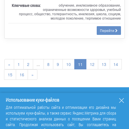
Ключевые слова:
обучение, инклюзивное образование,
ограниченные возможности здоровья, учебный
процесс, общество, толерантность, инклюзия, школа, социум,
молодое поколение, терпимое отношение
Перейти
«
1
2
...
8
9
10
11
12
13
14
15
16
»
Использование куки-файлов
Для оптимальной работы сайта и оптимизации его дизайна мы
используем куки-файлы, а также сервис Яндекс.Метрика для сбора
и статистического анализа данных о посещении Вами страниц
сайта. Продолжая использовать сайт, Вы соглашаетесь на